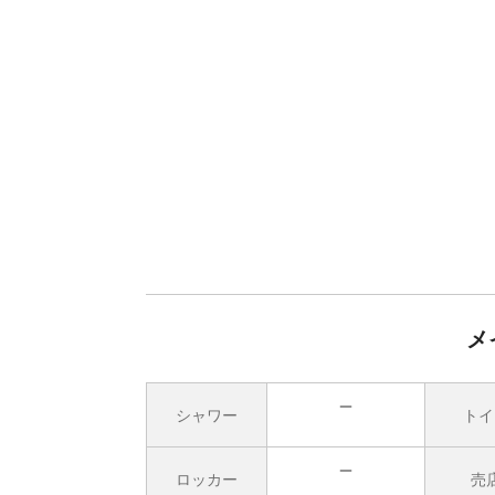
メ
シャワー
トイ
無
ロッカー
売
無