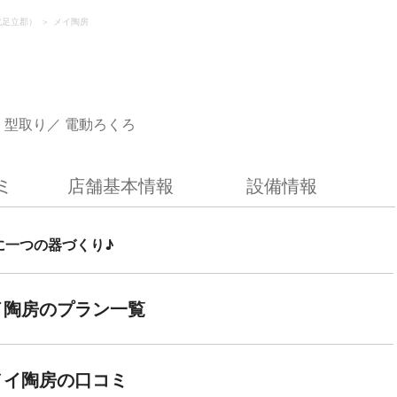
北足立郡）
メイ陶房
・型取り
電動ろくろ
ミ
店舗基本情報
設備情報
に一つの器づくり♪
イ陶房のプラン一覧
メイ陶房の口コミ