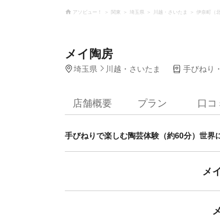
アソビュー！
関東
埼玉県
川越・さいたま
伊奈町（
メイ陶房
埼玉県
川越・さいたま
手びねり
店舗概要
プラン
口コ
手びねりで楽しむ陶芸体験（約60分）世界
メ