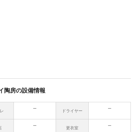
イ陶房の設備情報
レ
ドライヤー
無
無
店
更衣室
無
無