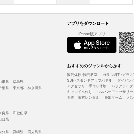
アプリをダウンロード
iPhone版アプリ
おすすめのジャンルから探す
陶芸体験･陶芸教室
ガラス細工･ガラス
SUP･スタンドアップパドル
ダイビン
山形県
福島県
アクセサリー手作り体験
パラグライダ
千葉県
東京都
神奈川県
キャンドル作り
シルバーアクセサリー
着物・浴衣レンタル
脱出ゲーム
バ
奈良県
和歌山県
山口県
大分県
宮崎県
鹿児島県