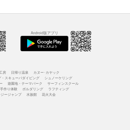
Android版アプリ
工房
日帰り温泉
カヌー･カヤック
グ・スキューバダイビング
シュノーケリング
ー
遊園地・テーマパーク
サーフィンスクール
 手作り体験
ボルダリング
ラフティング
ンジージャンプ
水族館
花火大会