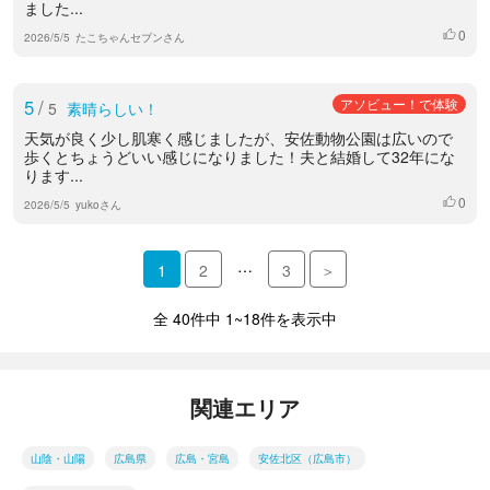
ました...
0
いいね
2026/5/5
たこちゃんセブンさん
5
/
アソビュー！で体験
5
素晴らしい！
天気が良く少し肌寒く感じましたが、安佐動物公園は広いので
歩くとちょうどいい感じになりました！夫と結婚して32年にな
ります...
0
いいね
2026/5/5
yukoさん
…
1
2
3
＞
全 40件中 1~18件を表示中
関連エリア
山陰・山陽
広島県
広島・宮島
安佐北区（広島市）