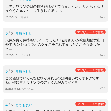
世界カワウソの日の特別解説がとても良かった。 リオちゃんリ
ュウくん元くん、長生きしてほしい。
0
いいね
2026/5/24
にやさん
5
/
アソビュー！で体験
5
素晴らしい！
天気が良く気持ちいい1日でした！ 職員さん?が爬虫類館の出口
外で サンショウウオのクイズをされてました♪ 息子も楽しか
っ...
0
いいね
2026/5/15
ゆこまさん
5
/
アソビュー！で体験
5
素晴らしい！
この値段でいろんな動物が見れるのは間違いなくオトクです
ね、特にマルミミゾウのアオくんがカワイイ!!
0
いいね
2026/5/8
KEIちゃんさん
4
/
アソビュー！で体験
5
とても良い