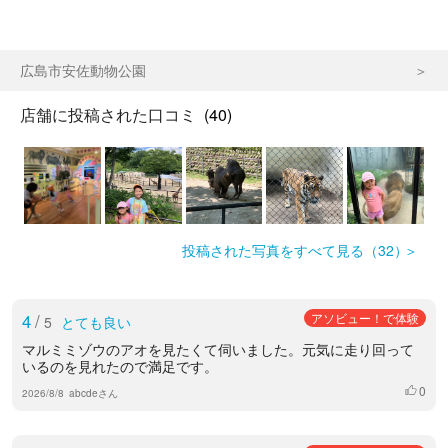
広島市安佐動物公園
店舗に投稿された口コミ
(40)
投稿された写真をすべて見る（32）
4
/
アソビュー！で体験
5
とても良い
マルミミゾウのアオを見たくて伺いました。元気に走り回って
いるのを見れたので満足です。
0
いいね
2026/8/8
abcdeさん