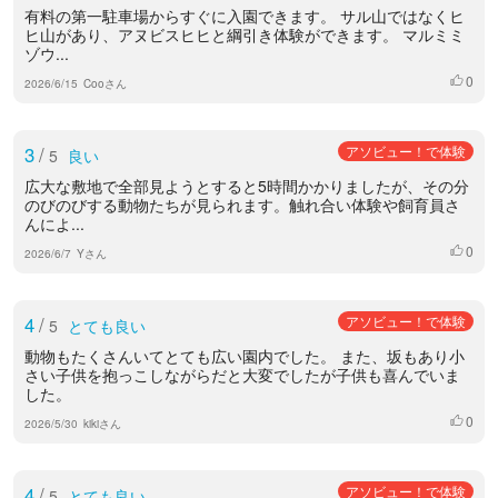
有料の第一駐車場からすぐに入園できます。 サル山ではなくヒ
ヒ山があり、アヌビスヒヒと綱引き体験ができます。 マルミミ
ゾウ...
0
いいね
2026/6/15
Cooさん
3
/
アソビュー！で体験
5
良い
広大な敷地で全部見ようとすると5時間かかりましたが、その分
のびのびする動物たちが見られます。触れ合い体験や飼育員さ
んによ...
0
いいね
2026/6/7
Yさん
4
/
アソビュー！で体験
5
とても良い
動物もたくさんいてとても広い園内でした。 また、坂もあり小
さい子供を抱っこしながらだと大変でしたが子供も喜んでいま
した。
0
いいね
2026/5/30
kikiさん
4
/
アソビュー！で体験
5
とても良い