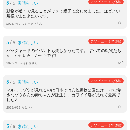
5
/
アソビュー！で体験
5
素晴らしい！
動物が近くで見ることができて親子で楽しめました。ほどよい
規模でまた来たいです。
0
いいね
2026/7/10
マレーグマさん
5
/
アソビュー！で体験
5
素晴らしい！
バックヤードのイベントも楽しかったです。 すべての動物たち
が、かわいらしかったです!
0
いいね
2026/7/3
かもねぎさん
5
/
アソビュー！で体験
5
素晴らしい！
マルミミゾウが見れるのは日本では安佐動物公園だけ！ その希
少なゾウさんの赤ちゃんが誕生し、カワイイ姿が見れて最高で
した♪
0
いいね
2026/6/25
なみさん
5
/
アソビュー！で体験
5
素晴らしい！