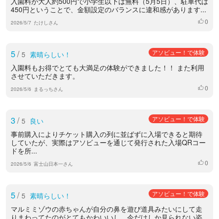
入園料が大人約500円で小学生以下は無料（5月5日）、駐車代は
450円ということで、金額設定のバランスに違和感があります...
0
いいね
2026/5/7
たけしさん
5
/
アソビュー！で体験
5
素晴らしい！
入園料もお得でとても大満足の体験ができました！！ また利用
させていただきます。
0
いいね
2026/5/6
まるっちさん
3
/
アソビュー！で体験
5
良い
事前購入によりチケット購入の列に並ばずに入場できると期待
していたが、実際はアソビューを通じて発行された入場QRコー
ドを所...
0
いいね
2026/5/6
富士山日本一さん
5
/
アソビュー！で体験
5
素晴らしい！
マルミミゾウの赤ちゃんが自分の鼻を遊び道具みたいにして走
りまわってたのがとてもかわいいし、今だけしか見られない姿