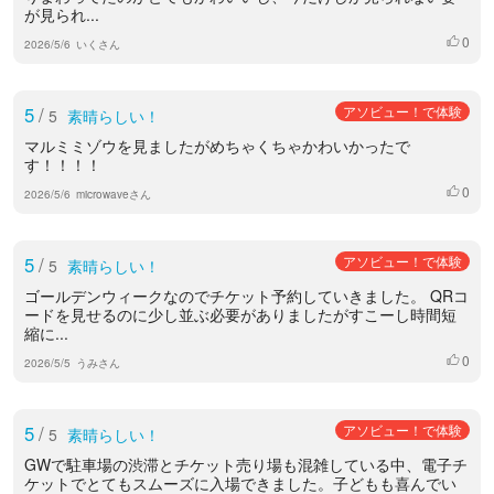
が見られ...
0
いいね
2026/5/6
いくさん
5
/
アソビュー！で体験
5
素晴らしい！
マルミミゾウを見ましたがめちゃくちゃかわいかったで
す！！！！
0
いいね
2026/5/6
microwaveさん
5
/
アソビュー！で体験
5
素晴らしい！
ゴールデンウィークなのでチケット予約していきました。 QRコ
ードを見せるのに少し並ぶ必要がありましたがすこーし時間短
縮に...
0
いいね
2026/5/5
うみさん
5
/
アソビュー！で体験
5
素晴らしい！
GWで駐車場の渋滞とチケット売り場も混雑している中、電子チ
ケットでとてもスムーズに入場できました。子どもも喜んでい