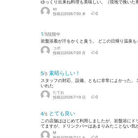
ゆっくり出来ね料理も美味しい。（現地で挽いた
so
0
投稿日
2026/7/30 木
1
/
5段階中
岩盤浴着が汗をかくと臭う。 どこの日帰り温泉も
コボ
0
投稿日
2026/7/20 月
素晴らしい！
5
/
5
スタッフの対応、設備、ともに非常によかった。 
いれた
たてお
0
投稿日
2026/7/19 日
とても良い
4
/
5
この店舗ははじめて利用しましたが、岩盤浴にド
てますが、ドリンクバーはあまりみたことない気が
M
0
投稿日
2026/7/11 土