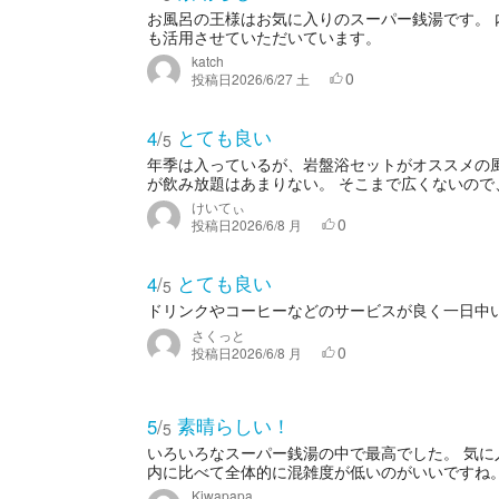
お風呂の王様はお気に入りのスーパー銭湯です。
も活用させていただいています。
katch
0
投稿日
2026/6/27 土
とても良い
4
/
5
年季は入っているが、岩盤浴セットがオススメの
が飲み放題はあまりない。 そこまで広くないので、
けいてぃ
0
投稿日
2026/6/8 月
とても良い
4
/
5
ドリンクやコーヒーなどのサービスが良く一日中
さくっと
0
投稿日
2026/6/8 月
素晴らしい！
5
/
5
いろいろなスーパー銭湯の中で最高でした。 気
内に比べて全体的に混雑度が低いのがいいですね
Kiwapapa