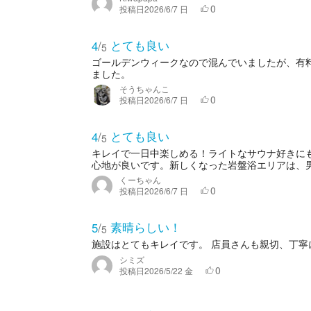
0
投稿日
2026/6/7 日
とても良い
4
/
5
ゴールデンウィークなので混んでいましたが、有
ました。
そうちゃんこ
0
投稿日
2026/6/7 日
とても良い
4
/
5
キレイで一日中楽しめる！ライトなサウナ好きに
心地が良いです。新しくなった岩盤浴エリアは、男
くーちゃん
0
投稿日
2026/6/7 日
素晴らしい！
5
/
5
施設はとてもキレイです。 店員さんも親切、丁寧
シミズ
0
投稿日
2026/5/22 金