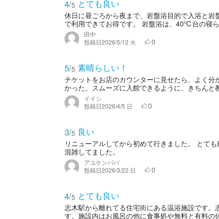
とても良い
4
/
5
休日に昼ごろから夜まで、岩盤浴目的で入浴と岩盤
で利用できてお得です。 岩盤浴は、40℃台の寝ら
田中
0
投稿日
2026/5/12 火
素晴らしい！
5
/
5
チケットをお店のカウンターに見せたら、よく分
かった。スムーズに入館できるように、きちんと
イイシ
0
投稿日
2026/4/5 日
良い
3
/
5
リニューアルしてから初めて行きました。 とても
混雑してました。
アユケンパパ
0
投稿日
2026/3/22 日
とても良い
4
/
5
志木駅から離れてる住宅街にある温浴施設です。
す。施設内はお風呂の他に食事処や無料と有料の休