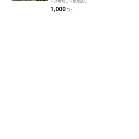
指定無し
指定無し
1,000
円
〜