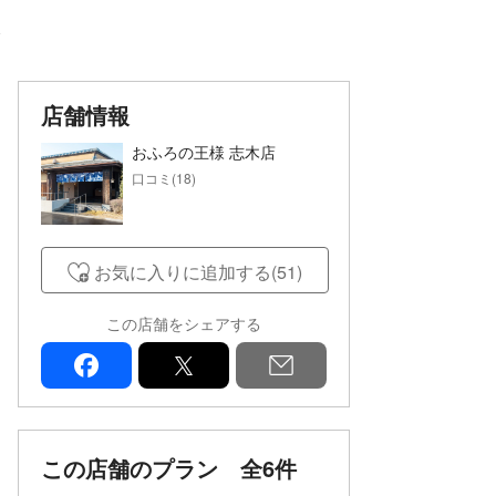
ミ
店舗情報
おふろの王様 志木店
口コミ(18)
お気に入りに追加する(51)
この店舗をシェアする
facebook
x
mail
この店舗のプラン
全6件