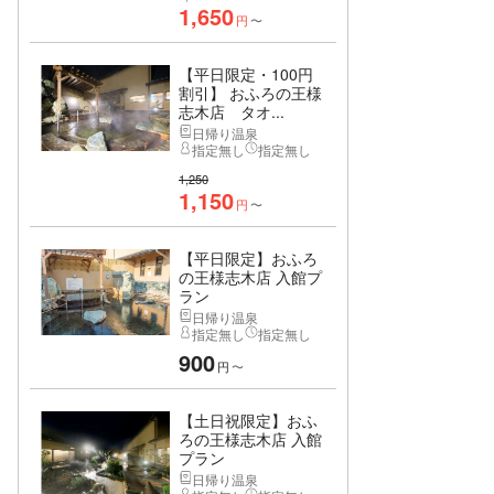
1,650
円
〜
【平日限定・100円
割引】 おふろの王様
志木店 タオ...
日帰り温泉
指定無し
指定無し
1,250
1,150
円
〜
【平日限定】おふろ
の王様志木店 入館プ
ラン
日帰り温泉
指定無し
指定無し
900
円
〜
【土日祝限定】おふ
ろの王様志木店 入館
プラン
日帰り温泉