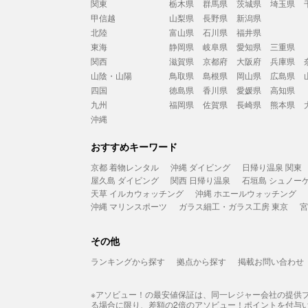
関東
栃木県
群馬県
茨城県
埼玉県
甲信越
山梨県
長野県
新潟県
北陸
富山県
石川県
福井県
東海
静岡県
岐阜県
愛知県
三重県
関西
滋賀県
京都府
大阪府
兵庫県
山陰・山陽
鳥取県
島根県
岡山県
広島県
四国
徳島県
香川県
愛媛県
高知県
九州
福岡県
佐賀県
長崎県
熊本県
沖縄
おすすめキーワード
京都 着物レンタル
沖縄 ダイビング
日帰り温泉 関東
屋久島 ダイビング
関西 日帰り温泉
石垣島 シュノー
天草 イルカウォッチング
沖縄 ホエールウォッチング
沖縄 マリンスポーツ
ガラス細工・ガラス工房 東京
宮
その他
ランキングから探す
拠点から探す
掲載お問い合わせ
※アソビュー！の最安値保証は、同一レジャー会社の提供
る場合に限り、差額の2倍のアソビュー！ポイントを付与