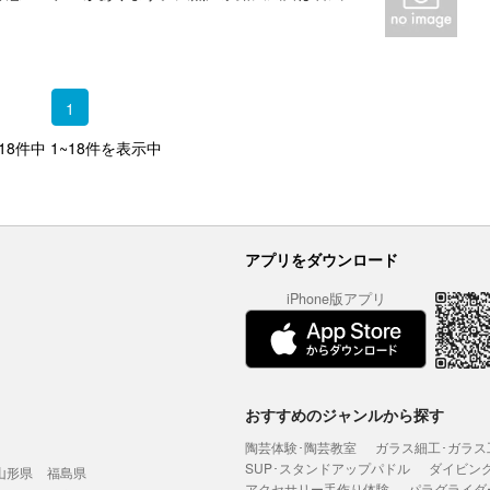
1
 18件中 1~18件を表示中
アプリをダウンロード
iPhone版アプリ
おすすめのジャンルから探す
陶芸体験･陶芸教室
ガラス細工･ガラス
SUP･スタンドアップパドル
ダイビン
山形県
福島県
アクセサリー手作り体験
パラグライダ