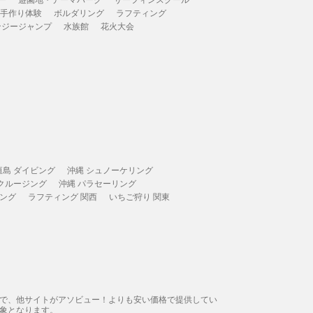
 手作り体験
ボルダリング
ラフティング
ンジージャンプ
水族館
花火大会
垣島 ダイビング
沖縄 シュノーケリング
 クルージング
沖縄 パラセーリング
ィング
ラフティング 関西
いちご狩り 関東
態で、他サイトがアソビュー！よりも安い価格で提供してい
象となります。