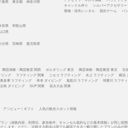
千葉県
東京都
神奈川県
キャンドル作り
シルバーアクセサリー
着物・浴衣レンタル
脱出ゲーム
バ
奈良県
和歌山県
山口県
大分県
宮崎県
鹿児島県
陶芸体験・陶芸教室 関西
ボルダリング 東京
陶芸体験・陶芸教室 東京
石
ケリング
ラフティング 関東
ニセコ ラフティング
水上 ラフティング
横浜
奥多摩 ラフティング
串本 ダイビング
鬼怒川 ラフティング
球磨川 ラフテ
古島 ダイビング
SUP 関東
花火大会 関東
アソビュー！ギフト
人気の観光スポット情報
プラン（体験内容、利用日、参加条件、キャンセル規約などの基本情報）が同じ状
いたします。ただし、比較する料金は誰でも確認できる一般公開したプランのみが対