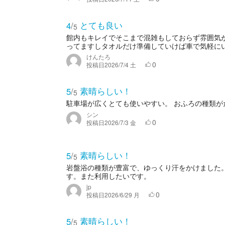
とても良い
4
/
5
館内もキレイでそこまで混雑もしておらず雰囲気
ってますしタオルだけ準備していけば車で気軽に
けんたろ
0
投稿日
2026/7/4 土
素晴らしい！
5
/
5
駐車場が広くとても使いやすい。 おふろの種類が
シン
0
投稿日
2026/7/3 金
素晴らしい！
5
/
5
岩盤浴の種類が豊富で、ゆっくり汗をかけました
す。また利用したいです。
jp
0
投稿日
2026/6/29 月
素晴らしい！
5
/
5