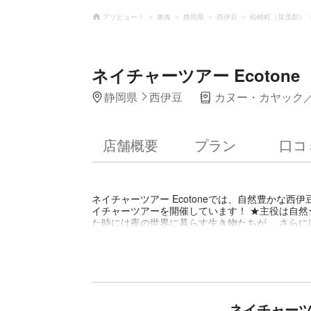
アソビュー！
東海
静岡県
西伊豆
松崎町（賀茂郡）
ネイチャーツアー Ecotone
静岡県
西伊豆
カヌー・カヤック
店舗概要
プラン
口コ
ネイチャーツアー Ecotoneでは、自然豊かな
イチャーツアーを開催しています！ ★主役は自然
た時には夜の世界に暮らす生き物たちが、 さらに
れば見るほど面白く、知れば知るほど奥深い自然の
紹介★ ネイチャーツアー Ecotoneでは、 四
中で、 その時期の旬の見どころをご紹介します。
するのは、 これまで獣医学や野生動物生態学、昆
る前と後では自然への見方が少し変わった！」 「
きたいとの想いでツアーを行っています。
ネイチャーツア