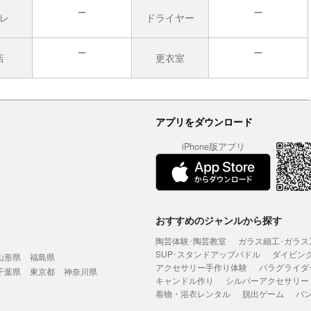
レ
ドライヤー
無
無
店
更衣室
無
無
アプリをダウンロード
iPhone版アプリ
おすすめのジャンルから探す
陶芸体験･陶芸教室
ガラス細工･ガラス
SUP･スタンドアップパドル
ダイビン
山形県
福島県
アクセサリー手作り体験
パラグライダ
千葉県
東京都
神奈川県
キャンドル作り
シルバーアクセサリー
着物・浴衣レンタル
脱出ゲーム
バ