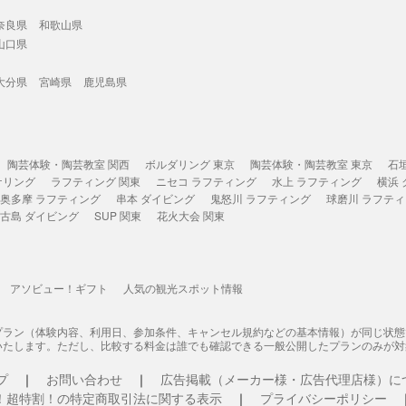
奈良県
和歌山県
山口県
大分県
宮崎県
鹿児島県
陶芸体験・陶芸教室 関西
ボルダリング 東京
陶芸体験・陶芸教室 東京
石
ケリング
ラフティング 関東
ニセコ ラフティング
水上 ラフティング
横浜
奥多摩 ラフティング
串本 ダイビング
鬼怒川 ラフティング
球磨川 ラフテ
古島 ダイビング
SUP 関東
花火大会 関東
アソビュー！ギフト
人気の観光スポット情報
プラン（体験内容、利用日、参加条件、キャンセル規約などの基本情報）が同じ状
いたします。ただし、比較する料金は誰でも確認できる一般公開したプランのみが対
プ
お問い合わせ
広告掲載（メーカー様・広告代理店様）に
！超特割！の特定商取引法に関する表示
プライバシーポリシー