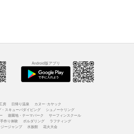
Android版アプリ
工房
日帰り温泉
カヌー･カヤック
グ・スキューバダイビング
シュノーケリング
ー
遊園地・テーマパーク
サーフィンスクール
 手作り体験
ボルダリング
ラフティング
ンジージャンプ
水族館
花火大会