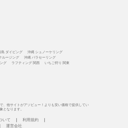
垣島 ダイビング
沖縄 シュノーケリング
 クルージング
沖縄 パラセーリング
ィング
ラフティング 関西
いちご狩り 関東
態で、他サイトがアソビュー！よりも安い価格で提供してい
象となります。
ついて
利用規約
運営会社