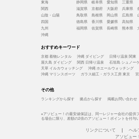
東海
静岡県
岐阜県
愛知県
三重県
関西
滋賀県
京都府
大阪府
兵庫県
山陰・山陽
鳥取県
島根県
岡山県
広島県
四国
徳島県
香川県
愛媛県
高知県
九州
福岡県
佐賀県
長崎県
熊本県
沖縄
おすすめキーワード
京都 着物レンタル
沖縄 ダイビング
日帰り温泉 関東
屋久島 ダイビング
関西 日帰り温泉
石垣島 シュノー
天草 イルカウォッチング
沖縄 ホエールウォッチング
沖縄 マリンスポーツ
ガラス細工・ガラス工房 東京
宮
その他
ランキングから探す
拠点から探す
掲載お問い合わせ
※アソビュー！の最安値保証は、同一レジャー会社の提供
る場合に限り、差額の2倍のアソビュー！ポイントを付与
リンクについて
ヘル
アソビュー