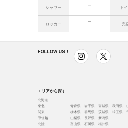
シャワー
トイ
無
ロッカー
売
無
FOLLOW US！
instagram
x
エリアから探す
北海道
東北
青森県
岩手県
宮城県
秋田県
関東
栃木県
群馬県
茨城県
埼玉県
甲信越
山梨県
長野県
新潟県
北陸
富山県
石川県
福井県