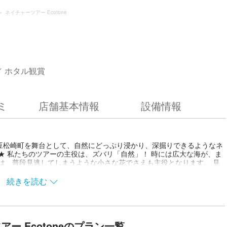
ネイチャーツアー Ecotone
ホタル観賞
ミ
店舗基本情報
設備情報
西伊豆松崎町を舞台として、自然にどっぷり浸かり、深掘りできるようなネ
★ 私たちのツアーの主役は、ズバリ「自然」！ 時には広大な海が、ま
は、普段見逃してしまうような小さな花でさえも主役となります。 見
世界を、 是非全身で感じてください！ ★四季折々の旬の見どころを
季折々様々なネイチャーツアーを開催しています！ 刻々と移り変わる自然の
続きを読む
 ★自然と生き物をこよなく愛するスタッフがご案内★ ツアーをご案内
虫生態学を学んできた 自然と生き物をこよなく愛するスタッフ。 「来
生き物の世界って面白い！すごい！」 そんな視点を持ち帰っていただ
ー Ecotoneのプラン一覧