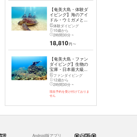
【奄美大島・体験ダ
イビング】海のアイ
ドル・ウミガメと...
体験ダイビング
10歳から
2時間30分 ~
18,810
円
〜
【奄美大島・ファン
ダイビング】生物の
宝庫・日本最大級...
ファンダイビング
12歳から
2時間30分 ~
現在予約を受け付けておりま
せん
Android版アプリ