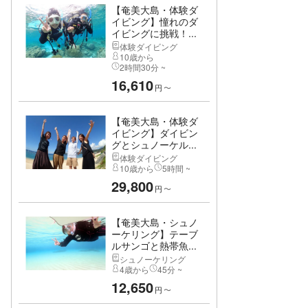
【奄美大島・体験ダ
イビング】憧れのダ
イビングに挑戦！...
体験ダイビング
10歳から
2時間30分 ~
16,610
円
〜
【奄美大島・体験ダ
イビング】ダイビン
グとシュノーケル...
体験ダイビング
10歳から
5時間 ~
29,800
円
〜
【奄美大島・シュノ
ーケリング】テーブ
ルサンゴと熱帯魚...
シュノーケリング
4歳から
45分 ~
12,650
円
〜