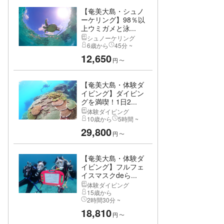
【奄美大島・シュノ
ーケリング】98％以
上ウミガメと泳...
シュノーケリング
6歳から
45分 ~
12,650
円
〜
【奄美大島・体験ダ
イビング】ダイビン
グを満喫！1日2...
体験ダイビング
10歳から
5時間 ~
29,800
円
〜
【奄美大島・体験ダ
イビング】フルフェ
イスマスクdeら...
体験ダイビング
15歳から
2時間30分 ~
18,810
円
〜