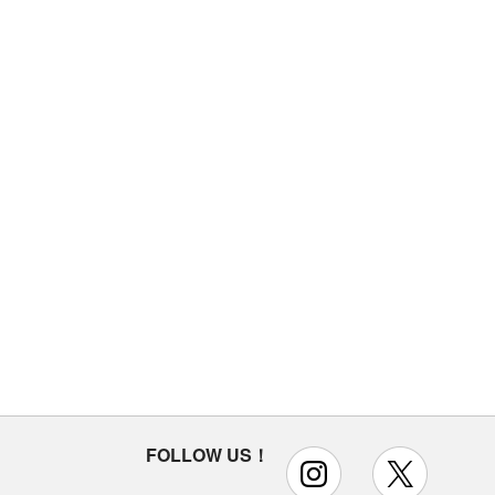
FOLLOW US！
instagram
x