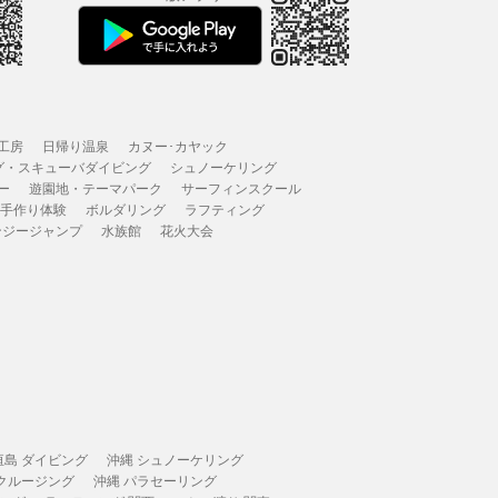
工房
日帰り温泉
カヌー･カヤック
グ・スキューバダイビング
シュノーケリング
ー
遊園地・テーマパーク
サーフィンスクール
 手作り体験
ボルダリング
ラフティング
ンジージャンプ
水族館
花火大会
垣島 ダイビング
沖縄 シュノーケリング
 クルージング
沖縄 パラセーリング