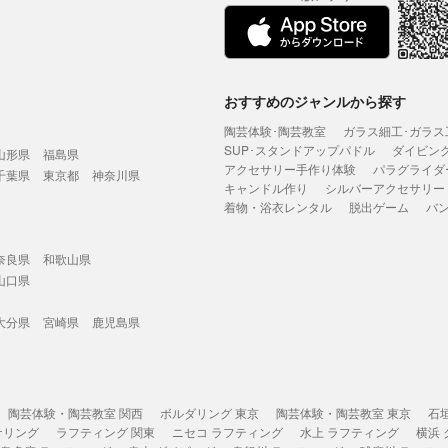
おすすめのジャンルから探す
陶芸体験･陶芸教室
ガラス細工･ガラス
SUP･スタンドアップパドル
ダイビン
山形県
福島県
アクセサリー手作り体験
パラグライダ
千葉県
東京都
神奈川県
キャンドル作り
シルバーアクセサリー
着物・浴衣レンタル
脱出ゲーム
バ
奈良県
和歌山県
山口県
大分県
宮崎県
鹿児島県
陶芸体験・陶芸教室 関西
ボルダリング 東京
陶芸体験・陶芸教室 東京
石
ケリング
ラフティング 関東
ニセコ ラフティング
水上 ラフティング
横浜