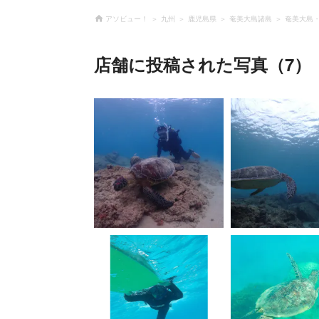
アソビュー！
九州
鹿児島県
奄美大島諸島
奄美大島
店舗に投稿された写真（7）