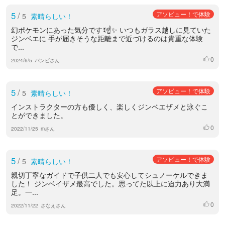
5
/
アソビュー！で体験
5
素晴らしい！
幻ポケモンにあった気分ですꉂ☝️✨ いつもガラス越しに見ていた
ジンベエに 手が届きそうな距離まで近づけるのは貴重な体験
で...
0
いいね
2024/6/5
バンビさん
5
/
アソビュー！で体験
5
素晴らしい！
インストラクターの方も優しく、楽しくジンベエザメと泳ぐこ
とができました。
0
いいね
2022/11/25
mさん
5
/
アソビュー！で体験
5
素晴らしい！
親切丁寧なガイドで子供二人でも安心してシュノーケルできま
した！ ジンベイザメ最高でした。思ってた以上に迫力あり大満
足。一...
0
いいね
2022/11/22
さなえさん