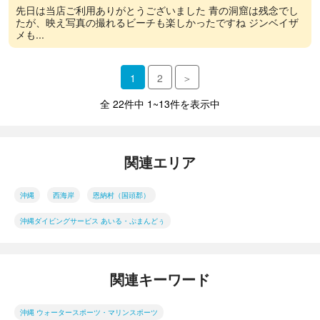
先日は当店ご利用ありがとうございました 青の洞窟は残念でし
たが、映え写真の撮れるビーチも楽しかったですね ジンベイザ
メも...
1
2
＞
全 22件中 1~13件を表示中
関連エリア
沖縄
西海岸
恩納村（国頭郡）
沖縄ダイビングサービス あいる・ぷまんどぅ
関連キーワード
沖縄 ウォータースポーツ・マリンスポーツ