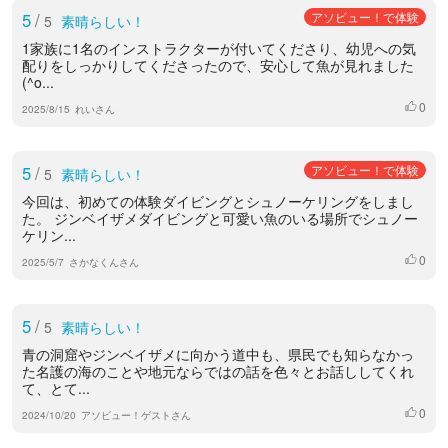
5
/
アソビュー！で体験
5
素晴らしい！
1家族に1名のインストラクターが付いてくださり、幼児への気
配りをしっかりしてくださったので、安心して魚が見れました
(^o...
0
いいね
2025/8/15
れいさん
5
/
アソビュー！で体験
5
素晴らしい！
今回は、初めての体験ダイビングとシュノーケリングをしまし
た。 ジンベイザメダイビングと可愛い魚のいる場所でシュノー
ケリン...
0
いいね
2025/5/7
さかなくんさん
5
/
5
素晴らしい！
青の洞窟やジンベイザメに向かう道中も、県民でも知らなかっ
た名護の海のことや地元ならではの話を色々とお話ししてくれ
て、とて...
0
いいね
2024/10/20
アソビュー！ゲストさん