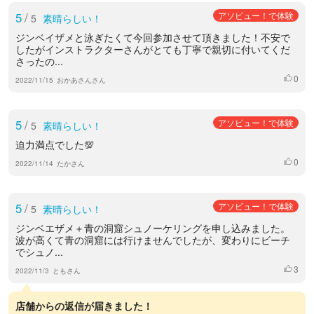
5
/
アソビュー！で体験
5
素晴らしい！
ジンベイザメと泳ぎたくて今回参加させて頂きました！不安で
したがインストラクターさんがとても丁寧で親切に付いてくだ
さったの...
0
いいね
2022/11/15
おかあさんさん
5
/
アソビュー！で体験
5
素晴らしい！
迫力満点でした💯
0
いいね
2022/11/14
たかさん
5
/
アソビュー！で体験
5
素晴らしい！
ジンベエザメ＋青の洞窟シュノーケリングを申し込みました。
波が高くて青の洞窟には行けませんでしたが、変わりにビーチ
でシュノ...
3
いいね
2022/11/3
ともさん
店舗からの返信が届きました！