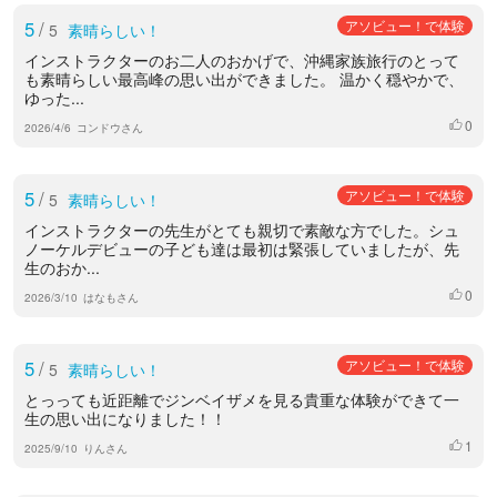
5
/
アソビュー！で体験
5
素晴らしい！
インストラクターのお二人のおかげで、沖縄家族旅行のとって
も素晴らしい最高峰の思い出ができました。 温かく穏やかで、
ゆった...
0
いいね
2026/4/6
コンドウさん
5
/
アソビュー！で体験
5
素晴らしい！
インストラクターの先生がとても親切で素敵な方でした。シュ
ノーケルデビューの子ども達は最初は緊張していましたが、先
生のおか...
0
いいね
2026/3/10
はなもさん
5
/
アソビュー！で体験
5
素晴らしい！
とっっても近距離でジンベイザメを見る貴重な体験ができて一
生の思い出になりました！！
1
いいね
2025/9/10
りんさん