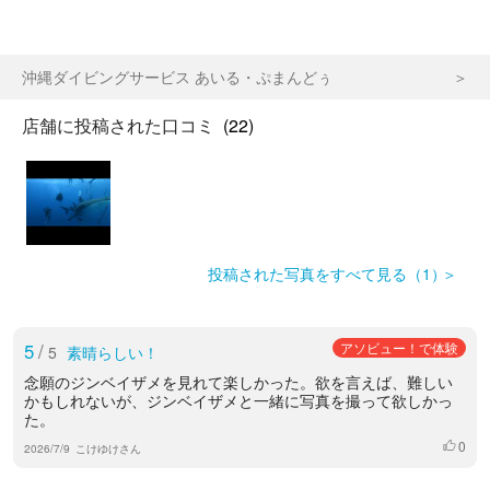
沖縄ダイビングサービス あいる・ぷまんどぅ
店舗に投稿された口コミ
(22)
投稿された写真をすべて見る（1）
5
/
アソビュー！で体験
5
素晴らしい！
念願のジンベイザメを見れて楽しかった。欲を言えば、難しい
かもしれないが、ジンベイザメと一緒に写真を撮って欲しかっ
た。
0
いいね
2026/7/9
こけゆけさん