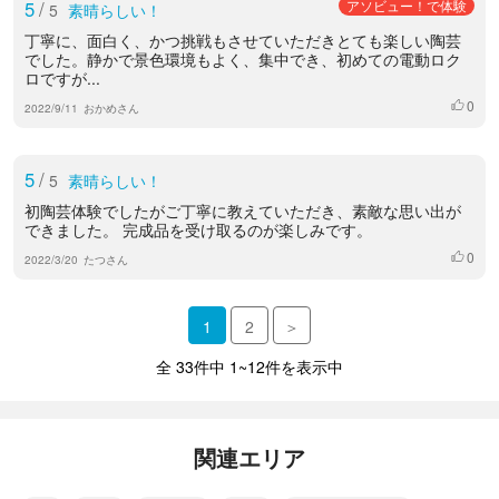
5
/
アソビュー！で体験
5
素晴らしい！
丁寧に、面白く、かつ挑戦もさせていただきとても楽しい陶芸
でした。静かで景色環境もよく、集中でき、初めての電動ロク
ロですが...
0
いいね
2022/9/11
おかめさん
5
/
5
素晴らしい！
初陶芸体験でしたがご丁寧に教えていただき、素敵な思い出が
できました。 完成品を受け取るのが楽しみです。
0
いいね
2022/3/20
たつさん
1
2
＞
全 33件中 1~12件を表示中
関連エリア