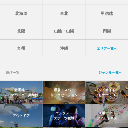
北海道
東北
甲信越
北陸
山陰・山陽
四国
九州
沖縄
エリア一覧へ
遊び一覧
ジャンル一覧へ
遊園地・
温泉・スパ・
ハンドメイド・
テーマパーク・美術館
リラクゼーション
ものづくり
エンタメ・
スポーツ・
アウトドア
スポーツ観戦
フィットネス