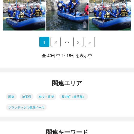
…
1
2
3
＞
全 40件中 1~18件を表示中
関連エリア
関東
埼玉県
秩父・長瀞
長瀞町（秩父郡）
グランデックス長瀞ベース
関連キーワード