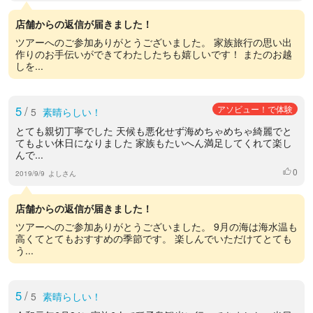
店舗からの返信が届きました！
ツアーへのご参加ありがとうございました。 家族旅行の思い出
作りのお手伝いができてわたしたちも嬉しいです！ またのお越
しを...
5
/
アソビュー！で体験
5
素晴らしい！
とても親切丁寧でした 天候も悪化せず海めちゃめちゃ綺麗でと
てもよい休日になりました 家族もたいへん満足してくれて楽し
んで...
0
いいね
2019/9/9
よしさん
店舗からの返信が届きました！
ツアーへのご参加ありがとうございました。 9月の海は海水温も
高くてとてもおすすめの季節です。 楽しんでいただけてとても
う...
5
/
5
素晴らしい！