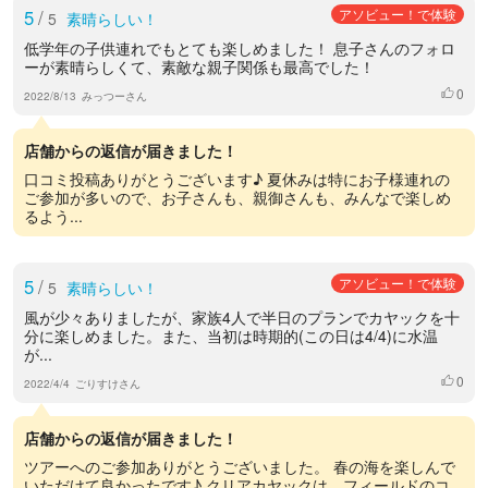
5
/
アソビュー！で体験
5
素晴らしい！
低学年の子供連れでもとても楽しめました！ 息子さんのフォロ
ーが素晴らしくて、素敵な親子関係も最高でした！
0
いいね
2022/8/13
みっつーさん
店舗からの返信が届きました！
口コミ投稿ありがとうございます♪ 夏休みは特にお子様連れの
ご参加が多いので、お子さんも、親御さんも、みんなで楽しめ
るよう...
5
/
アソビュー！で体験
5
素晴らしい！
風が少々ありましたが、家族4人で半日のプランでカヤックを十
分に楽しめました。また、当初は時期的(この日は4/4)に水温
が...
0
いいね
2022/4/4
ごりすけさん
店舗からの返信が届きました！
ツアーへのご参加ありがとうございました。 春の海を楽しんで
いただけて良かったです♪ クリアカヤックは、フィールドのコ