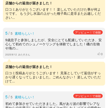
店舗からの返信が届きました！
口コミありがとうございます！！ 楽しんでいただけた事が何よ
りです。 もう少し水温の上がった種子島に是非またお越しくだ
さい...
5
/
アソビュー！で体験
5
素晴らしい！
9歳息子と参加しましたが、安全にとても配慮していただき、安
心して初めてのシュノーケリングを体験でしました！磯の生物
や海の...
0
いいね
2025/8/12
みたすさん
店舗からの返信が届きました！
口コミ投稿ありがとうございます！ 見落としていて返信がすっ
かり遅くなってしまいました。ごめんなさい！ 楽しんでいただ
けて...
5
/
アソビュー！で体験
5
素晴らしい！
初めて参加させていただきました。風があり波の影響でレアな
所からの出発でしたが本当にサイコーでした！ パドルの操作か