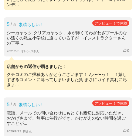
ンデ...
5
/
アソビュー！で体験
5
素晴らしい！
シーカヤック,クリアカヤック、水が怖くてわざわざプールのな
い遠くの私立小学校に通っている子が インストラクターさん
の丁寧...
0
いいね
2021/5/6
オレンジさん
店舗からの返信が届きました！
クチコミのご投稿ありがとうございます！ ん〜〜っ！！！嬉し
すぎるコメントに唸ってしまいました笑 まさにガイド冥利に尽
きま...
5
/
アソビュー！で体験
5
素晴らしい！
電話、メールでの問い合わせにもとても親切に対応いただき、
おかげさまで、無事に催行ができ、かけがえのない時間を過ご
すことが...
0
いいね
2020/9/22
鱒さん