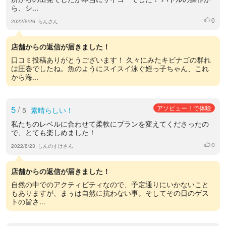
ら、シ...
0
いいね
2022/9/26
らんさん
店舗からの返信が届きました！
口コミ投稿ありがとうございます！ 久々にみたキビナゴの群れ
は圧巻でしたね。魚のようにスイスイ泳ぐ姪っ子ちゃん、これ
から海...
5
/
アソビュー！で体験
5
素晴らしい！
私たちのレベルに合わせて柔軟にプランを変えてくださったの
で、とても楽しめました！
0
いいね
2022/8/23
しんのすけさん
店舗からの返信が届きました！
自然の中でのアクティビティなので、予定通りにいかないこと
もありますが、まぅは自然に抗わない事。そしてその日のゲス
トの皆さ...