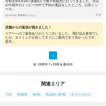
令和元年6月24に家族6人で種子島観光に行ってきました。当日
の午前中のトッピーの中で予約の電話をしたところ、心良くシ
ーカ...
0
いいね
2019/6/26
薩摩郡のトモさん
店舗からの返信が届きました！
ツアーへのご参加ありがとうございました。 飛び込み参加でし
たが、タイミングが良くてすぐにご案内できて良かったです。
是非...
1
全 10件中 1~10件を表示中
関連エリア
九州
鹿児島県
種子島
西之表市・種子島
オーシャンガイズ