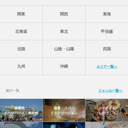
関東
関西
東海
北海道
東北
甲信越
北陸
山陰・山陽
四国
九州
沖縄
エリア一覧へ
遊び一覧
ジャンル一覧へ
遊園地・
温泉・スパ・
ハンドメイド・
テーマパーク・美術館
リラクゼーション
ものづくり