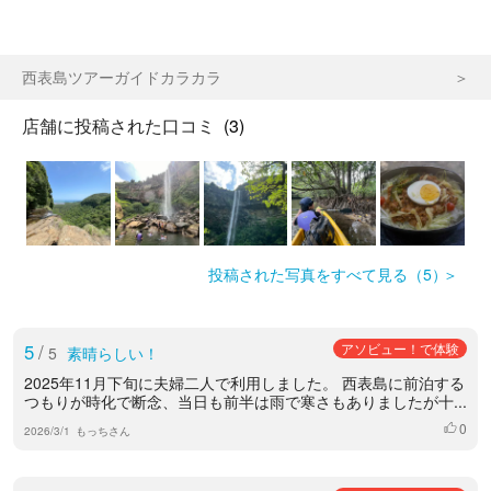
西表島ツアーガイドカラカラ
店舗に投稿された口コミ
(3)
投稿された写真をすべて見る（5）
5
/
アソビュー！で体験
5
素晴らしい！
2025年11月下旬に夫婦二人で利用しました。 西表島に前泊する
つもりが時化で断念、当日も前半は雨で寒さもありましたが十...
0
いいね
2026/3/1
もっちさん