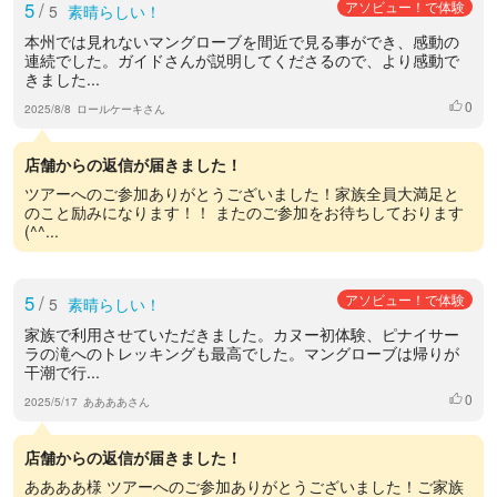
5
/
アソビュー！で体験
5
素晴らしい！
本州では見れないマングローブを間近で見る事ができ、感動の
連続でした。ガイドさんが説明してくださるので、より感動で
きました...
0
いいね
2025/8/8
ロールケーキさん
店舗からの返信が届きました！
ツアーへのご参加ありがとうございました！家族全員大満足と
のこと励みになります！！ またのご参加をお待ちしております
(^^...
5
/
アソビュー！で体験
5
素晴らしい！
家族で利用させていただきました。カヌー初体験、ピナイサー
ラの滝へのトレッキングも最高でした。マングローブは帰りが
干潮で行...
0
いいね
2025/5/17
ああああさん
店舗からの返信が届きました！
ああああ様 ツアーへのご参加ありがとうございました！ご家族