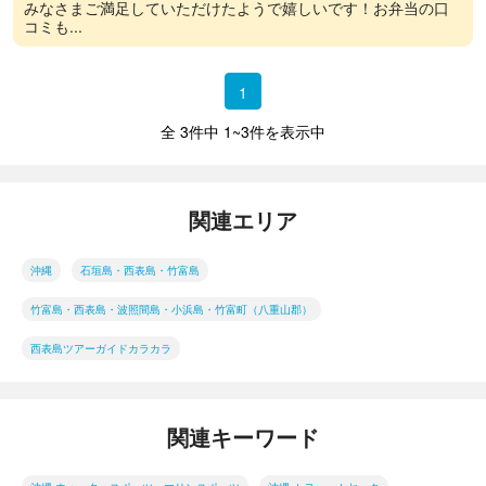
みなさまご満足していただけたようで嬉しいです！お弁当の口
コミも...
1
全 3件中 1~3件を表示中
関連エリア
沖縄
石垣島・西表島・竹富島
竹富島・西表島・波照間島・小浜島・竹富町（八重山郡）
西表島ツアーガイドカラカラ
関連キーワード