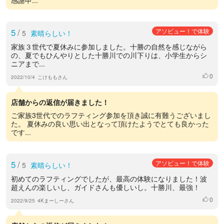
5
/
アソビュー！で体験
5
素晴らしい！
家族３世代で夏休みに参加しました。十勝の自然を感じながら
の、夏でもひんやりとした十勝川での川下りは、小学生からシ
ニアまで...
0
いいね
2022/10/4
こけももさん
店舗からの返信が届きました！
ご家族3世代でのラフティング参加を頂き誠に有難うございまし
た。 夏休みの良い思い出となって頂けたようでとても良かった
です...
5
/
アソビュー！で体験
5
素晴らしい！
初めてのラフティングでしたが、最高の体験になりました！波
超えんの楽しいし、ガイドさんも優しいし。十勝川、最強！
0
いいね
2022/9/25
4Kまーしーさん