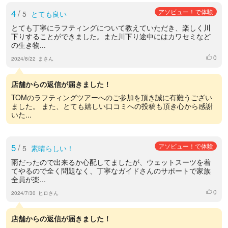
4
/
アソビュー！で体験
5
とても良い
とても丁寧にラフティングについて教えていただき、楽しく川
下りすることができました。また川下り途中にはカワセミなど
の生き物...
0
いいね
2024/8/22
まさん
店舗からの返信が届きました！
TOMのラフティングツアーへのご参加を頂き誠に有難うござい
ました。 また、とても嬉しい口コミへの投稿も頂き心から感謝
いた...
5
/
アソビュー！で体験
5
素晴らしい！
雨だったので出来るか心配してましたが、ウェットスーツを着
てやるので全く問題なく、丁寧なガイドさんのサポートで家族
全員が楽...
0
いいね
2024/7/30
ヒロさん
店舗からの返信が届きました！