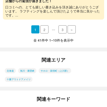
店舗からの返信が届きました！
口コミへの、とても嬉しい書き込みを頂き誠にありがとうござ
います。 ラフティングを楽しんで頂けたようで本当に良かった
です。...
…
1
2
3
＞
全 41件中 1~10件を表示中
関連エリア
北海道
旭川・層雲峡
サホロ・新得町（上川郡）
十勝アウトドアメイツ
関連キーワード