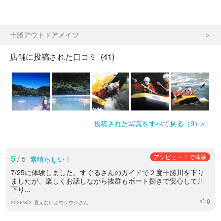
十勝アウトドアメイツ
店舗に投稿された口コミ
(41)
投稿された写真をすべて見る（9）
5
/
アソビュー！で体験
5
素晴らしい！
7/25に体験しました。すぐるさんのガイドで２度十勝川を下り
ましたが、楽しくお話しながら抜群もボート捌きで安心して川
下り...
0
いいね
2026/8/2
言えないよウシウシさん