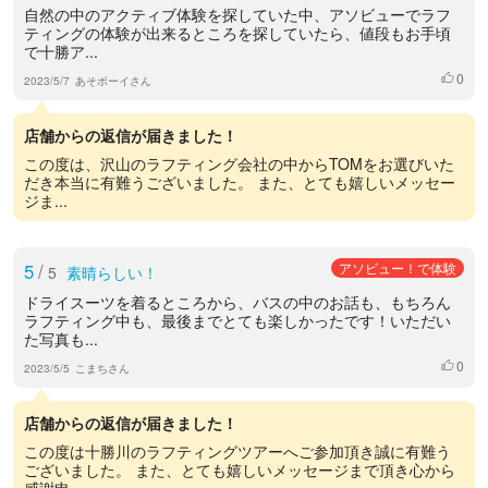
自然の中のアクティブ体験を探していた中、アソビューでラフ
ティングの体験が出来るところを探していたら、値段もお手頃
で十勝ア...
0
いいね
2023/5/7
あそボーイさん
店舗からの返信が届きました！
この度は、沢山のラフティング会社の中からTOMをお選びいた
だき本当に有難うございました。 また、とても嬉しいメッセー
ジま...
5
/
アソビュー！で体験
5
素晴らしい！
ドライスーツを着るところから、バスの中のお話も、もちろん
ラフティング中も、最後までとても楽しかったです！いただい
た写真も...
0
いいね
2023/5/5
こまちさん
店舗からの返信が届きました！
この度は十勝川のラフティングツアーへご参加頂き誠に有難う
ございました。 また、とても嬉しいメッセージまで頂き心から
感謝申...