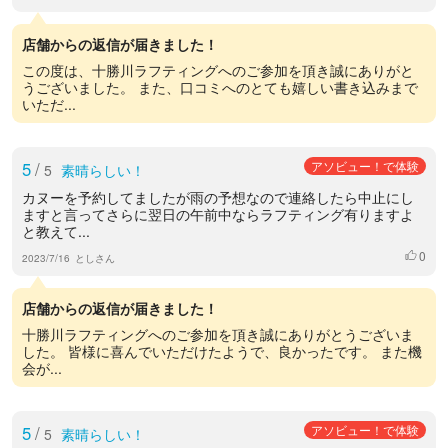
店舗からの返信が届きました！
この度は、十勝川ラフティングへのご参加を頂き誠にありがと
うございました。 また、口コミへのとても嬉しい書き込みまで
いただ...
5
/
アソビュー！で体験
5
素晴らしい！
カヌーを予約してましたが雨の予想なので連絡したら中止にし
ますと言ってさらに翌日の午前中ならラフティング有りますよ
と教えて...
0
いいね
2023/7/16
としさん
店舗からの返信が届きました！
十勝川ラフティングへのご参加を頂き誠にありがとうございま
した。 皆様に喜んでいただけたようで、良かったです。 また機
会が...
5
/
アソビュー！で体験
5
素晴らしい！