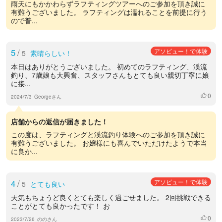
雨天にもかかわらずラフティングツアーへのご参加を頂き誠に
有難うございました。 ラフティングは濡れることを前提に行う
ので普...
5
/
アソビュー！で体験
5
素晴らしい！
本日はありがとうございました。 初めてのラフティング、渓流
釣り、7歳娘も大興奮、スタッフさんもとても良い親切丁寧に娘
に接...
0
いいね
2024/7/3
Georgeさん
店舗からの返信が届きました！
この度は、ラフティングと渓流釣り体験へのご参加を頂き誠に
有難うございました。 お嬢様にも喜んでいただけたようで本当
に良か...
4
/
アソビュー！で体験
5
とても良い
天気もちょうど良くとても楽しく過ごせました。 2回挑戦できる
ことがとても良かったです！ お
0
いいね
2023/7/26
ののさん