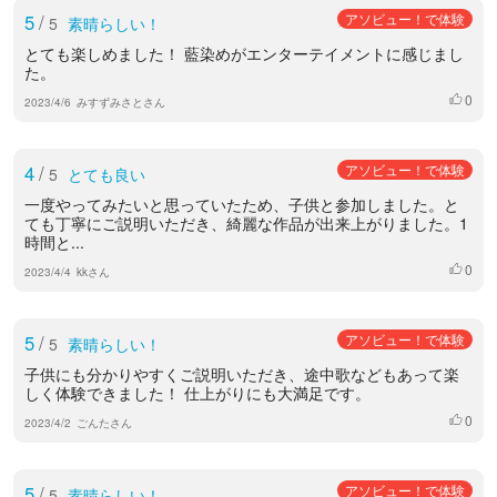
5
/
アソビュー！で体験
5
素晴らしい！
とても楽しめました！ 藍染めがエンターテイメントに感じまし
た。
0
いいね
2023/4/6
みすずみさとさん
4
/
アソビュー！で体験
5
とても良い
一度やってみたいと思っていたため、子供と参加しました。と
ても丁寧にご説明いただき、綺麗な作品が出来上がりました。1
時間と...
0
いいね
2023/4/4
kkさん
5
/
アソビュー！で体験
5
素晴らしい！
子供にも分かりやすくご説明いただき、途中歌などもあって楽
しく体験できました！ 仕上がりにも大満足です。
0
いいね
2023/4/2
ごんたさん
5
/
アソビュー！で体験
5
素晴らしい！