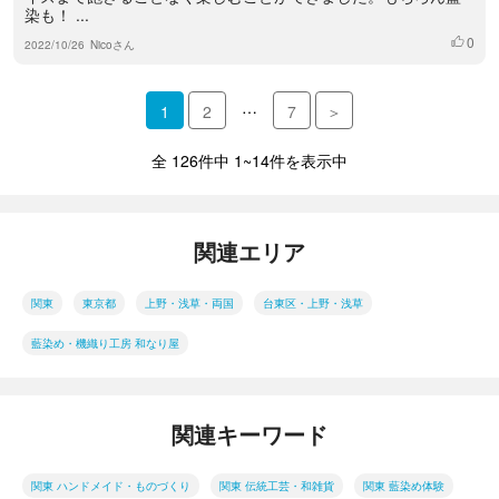
染も！ ...
0
いいね
2022/10/26
Nicoさん
…
1
2
7
＞
全 126件中 1~14件を表示中
関連エリア
関東
東京都
上野・浅草・両国
台東区・上野・浅草
藍染め・機織り工房 和なり屋
関連キーワード
関東 ハンドメイド・ものづくり
関東 伝統工芸・和雑貨
関東 藍染め体験