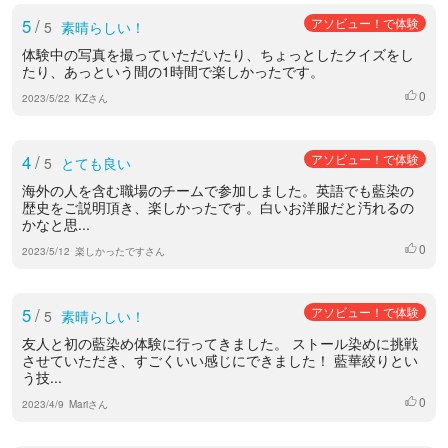
5
/
アソビュー！で体験
5
素晴らしい！
体験中の写真を撮っていただいたり、ちょっとしたクイズをし
たり、あっという間の1時間で楽しかったです。
0
いいね
2023/5/22
KZさん
4
/
アソビュー！で体験
5
とても良い
海外の人を含む職場のチームで参加しました。英語でも藍染の
歴史をご説明頂き、楽しかったです。白いお洋服だと汚れるの
かなと思...
0
いいね
2023/5/12
楽しかったですさん
5
/
アソビュー！で体験
5
素晴らしい！
友人と初の藍染め体験に行ってきました。 ストール染めに挑戦
させていただき、すごくいい感じにできました！ 藍華絞りとい
う技...
0
いいね
2023/4/9
Mariさん