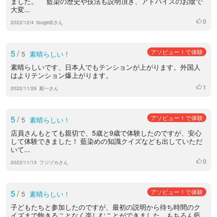
ました。 藍染の歴史や技法も説明頂き、アドバイスのお陰で
大変...
0
いいね
2022/12/4
tougei2さん
5
/
アソビュー！で体験
5
素晴らしい！
素晴らしいです、日本人でもテンションが上がります。外国人
はよりテンション爆上がります。
1
いいね
2022/11/26
順一さん
5
/
アソビュー！で体験
5
素晴らしい！
店員さんもとても親切で、5歳と9歳で体験したのですが、安心
して体験できました！ 藍染めの知識クイズなども出していただ
いて...
0
いいね
2022/11/13
フジヅカさん
5
/
アソビュー！で体験
5
素晴らしい！
子どもたちと参加したのですが、最初の説明から待ち時間のク
イズまで飽きることなく楽しむことができました。もちろん藍