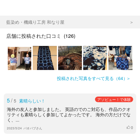
藍染め・機織り工房 和なり屋
店舗に投稿された口コミ
(126)
投稿された写真をすべて見る（64）
5
/
アソビュー！で体験
5
素晴らしい！
海外の友人と参加しました。 英語のでのご対応も、作品のクオ
リティも素晴らしく参加してよかったです。 海外の方だけでな
く、...
0
いいね
2023/5/24
バオバブさん