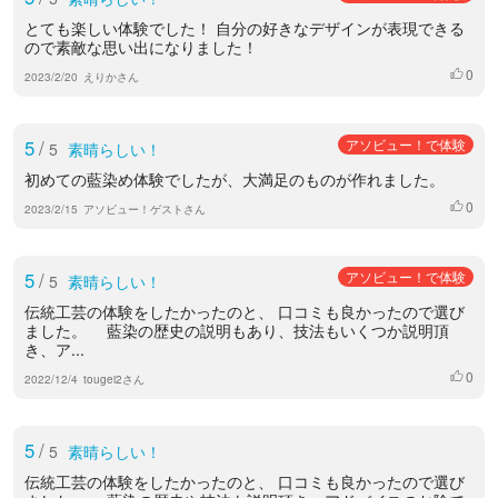
とても楽しい体験でした！ 自分の好きなデザインが表現できる
ので素敵な思い出になりました！
0
いいね
2023/2/20
えりかさん
5
/
アソビュー！で体験
5
素晴らしい！
初めての藍染め体験でしたが、大満足のものが作れました。
0
いいね
2023/2/15
アソビュー！ゲストさん
5
/
アソビュー！で体験
5
素晴らしい！
伝統工芸の体験をしたかったのと、 口コミも良かったので選び
ました。 藍染の歴史の説明もあり、技法もいくつか説明頂
き、ア...
0
いいね
2022/12/4
tougei2さん
5
/
5
素晴らしい！
伝統工芸の体験をしたかったのと、 口コミも良かったので選び