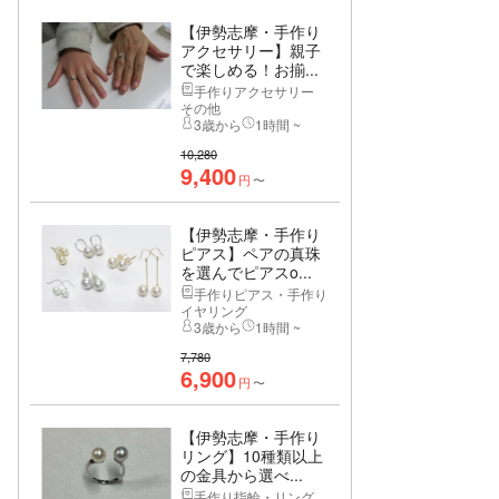
【伊勢志摩・手作り
アクセサリー】親子
で楽しめる！お揃...
手作りアクセサリー
その他
3歳から
1時間 ~
10,280
9,400
円
〜
【伊勢志摩・手作り
ピアス】ペアの真珠
を選んでピアスo...
手作りピアス・手作り
イヤリング
3歳から
1時間 ~
7,780
6,900
円
〜
【伊勢志摩・手作り
リング】10種類以上
の金具から選べ...
手作り指輪・リング