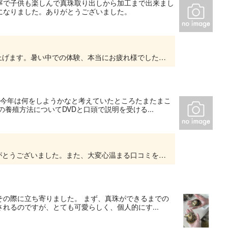
寧で子供も楽しんで真珠取り出しから加工まで出来まし
になりました。ありがとうございました。
素敵な口コミを投稿いただき、心より感謝申し上げます。暑い中での体験、本当にお疲れ様でした。お子様にとって真珠の取り出しや加工という貴重な体験が、楽しい思い出として心に残ったようで何より...
、今年は何をしようかなと考えていたところたまたまこ
養殖方法についてDVDと口頭で説明を受ける...
この度は真珠の里へご来店いただき、誠にありがとうございました。また、大変心温まる口コミをご投稿いただきましたこと、重ねて御礼申し上げます。真珠の養殖について「奥が深い」とのお言葉をいた...
その際に立ち寄りました。 まず、真珠ができるまでの
れるのですが、とても可愛らしく、個人的にす...