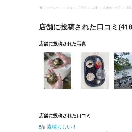
アソビュー！
東海
三重県
志摩
志摩市・大王
真珠
店舗に投稿された口コミ(418
店舗に投稿された写真
店舗に投稿された口コミ
素晴らしい！
5
/
5