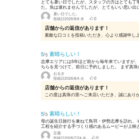
とても暑い日でしたが、スタッフの方はとても丁
た。魚は連れませんでしたが、とてもいい思い出
暑い日でした。
0
投稿日
2026/8/6 木
店舗からの返信があります！
素晴らしい！
5
/
5
志摩エリアには5年ほど前から毎年来ていますが
ちらを見つけて、前日に予約しました。 まず真珠の
おるき
0
投稿日
2026/8/4 火
店舗からの返信があります！
素晴らしい！
5
/
5
母の誕生日旅行を兼ねて鳥羽・伊勢志摩を訪れ、
工程を紹介する手づくり感のあるムービーが上映さ
豆腐
0
投稿日
2026/7/24 金