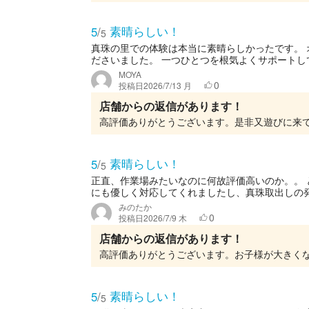
素晴らしい！
5
/
5
真珠の里での体験は本当に素晴らしかったです。
ださいました。 一つひとつを根気よくサポートして
MOYA
0
投稿日
2026/7/13 月
店舗からの返信があります！
高評価ありがとうございます。是非又遊びに来
素晴らしい！
5
/
5
正直、作業場みたいなのに何故評価高いのか。。 と
にも優しく対応してくれましたし、真珠取出しの発祥の
みのたか
0
投稿日
2026/7/9 木
店舗からの返信があります！
素晴らしい！
5
/
5