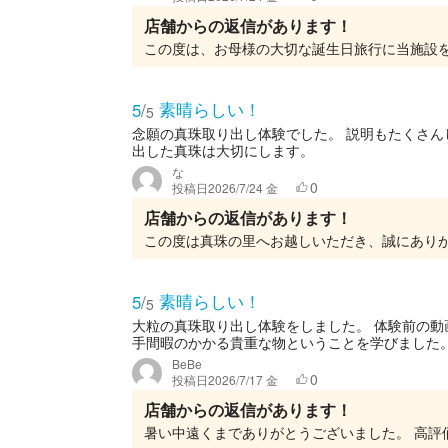
店舗からの返信があります！
素晴らしい！
5
/
5
念願の真珠取り出し体験でした。 説明もたくさ
出した真珠は大切にします。
な
0
投稿日
2026/7/24 金
店舗からの返信があります！
素晴らしい！
5
/
5
大粒の真珠取り出し体験をしました。 体験前の
手間暇のかかる貴重な物ということを学びました。 
BeBe
0
投稿日
2026/7/17 金
店舗からの返信があります！