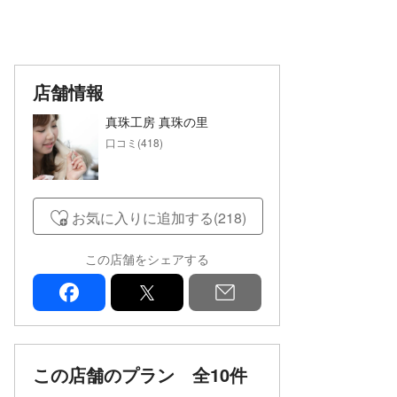
店舗情報
真珠工房 真珠の里
口コミ(418)
お気に入りに追加する(218)
この店舗をシェアする
facebook
x
mail
この店舗のプラン
全10件