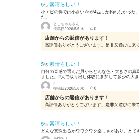
素晴らしい！
5
/
5
小エビの餌では小さい🐟が4匹しか釣れなかった
た。
としちゃんさん
0
投稿日
2026/5/6 水
店舗からの返信があります！
高評価ありがとうございます。是非又遊びに来
素晴らしい！
5
/
5
自分の直感で選んだ貝からどんな色・大きさの真
ました。2人で取り出し体験に参加して多少の大き
n
0
投稿日
2026/5/6 水
店舗からの返信があります！
高評価ありがとうございます。是非又遊びに来
素晴らしい！
5
/
5
どんな真珠出るかワワクワク楽しさがあり、とても楽し
あゆちょ