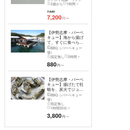
3歳から
1時間 ~
7,640
7,200
円
〜
【伊勢志摩・バーベ
キュー】海から揚げ
て、すぐに食べら...
BBQ（バーベキュー
場）
指定無し
2時間 ~
880
円
〜
【伊勢志摩・バーベ
キュー】揚げたて牡
蛎を、炭火でジュ...
BBQ（バーベキュー
場）
指定無し
1時間30分 ~
3,800
円
〜