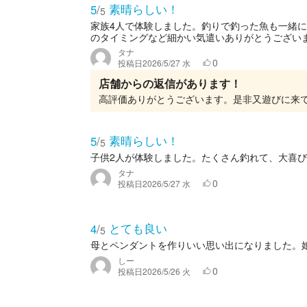
素晴らしい！
5
/
5
家族4人で体験しました。釣りで釣った魚も一緒
のタイミングなど細かい気遣いありがとうござい
タナ
0
投稿日
2026/5/27 水
店舗からの返信があります！
高評価ありがとうございます。是非又遊びに来
素晴らしい！
5
/
5
子供2人が体験しました。たくさん釣れて、大喜
タナ
0
投稿日
2026/5/27 水
とても良い
4
/
5
母とペンダントを作りいい思い出になりました。
しー
0
投稿日
2026/5/26 火