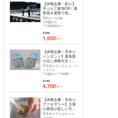
【伊勢志摩・釣り】
手ぶらで参加OK！真
珠筏＆屋形で魚...
釣り その他
4歳から
1時間30分 ~
2,200
1,650
円
〜
【伊勢志摩・手作り
ペンダント】真珠取
り出し体験付き！...
手作りネックレス・ペ
ンダント
3歳から
1時間 ~
5,140
4,700
円
〜
【伊勢志摩・手作り
アクセサリー】大珠
の真珠が欲しい方...
手作りアクセサリー
その他