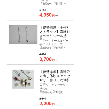
3歳から
1時間 ~
5,950
4,950
円
〜
【伊勢志摩・手作り
ストラップ】真珠付
きのオリジナル携...
手作りキーホルダー・
手作りストラップ
3歳から
1時間 ~
4,150
3,700
円
〜
【伊勢志摩】真珠取
り出し体験＆アクセ
サリー作り（約1時
間）
手作りアクセサリー
その他
3歳から
1時間 ~
2,640
2,200
円
〜