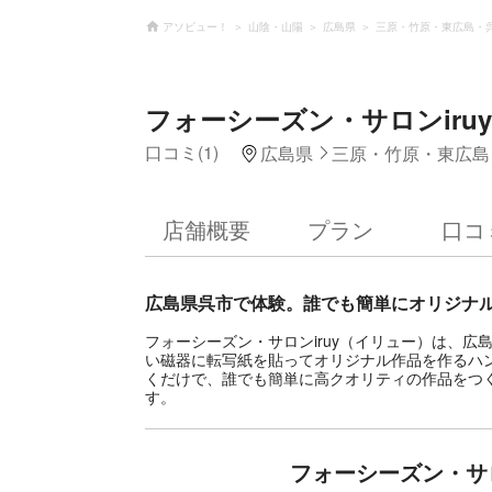
アソビュー！
山陰・山陽
広島県
三原・竹原・東広島・
フォーシーズン・サロンiru
口コミ(1)
広島県
三原・竹原・東広島
店舗概要
プラン
口コ
広島県呉市で体験。誰でも簡単にオリジナ
フォーシーズン・サロンiruy（イリュー）は、
い磁器に転写紙を貼ってオリジナル作品を作るハ
くだけで、誰でも簡単に高クオリティの作品をつ
す。
フォーシーズン・サロ