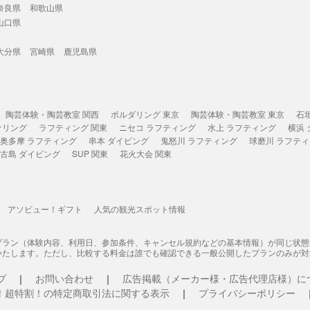
奈良県
和歌山県
山口県
大分県
宮崎県
鹿児島県
陶芸体験・陶芸教室 関西
ボルダリング 東京
陶芸体験・陶芸教室 東京
石
ケリング
ラフティング 関東
ニセコ ラフティング
水上 ラフティング
横浜
奥多摩 ラフティング
串本 ダイビング
鬼怒川 ラフティング
球磨川 ラフテ
古島 ダイビング
SUP 関東
花火大会 関東
アソビュー！ギフト
人気の観光スポット情報
プラン（体験内容、利用日、参加条件、キャンセル規約などの基本情報）が同じ状
いたします。ただし、比較する料金は誰でも確認できる一般公開したプランのみが対
プ
お問い合わせ
広告掲載（メーカー様・広告代理店様）に
！超特割！の特定商取引法に関する表示
プライバシーポリシー