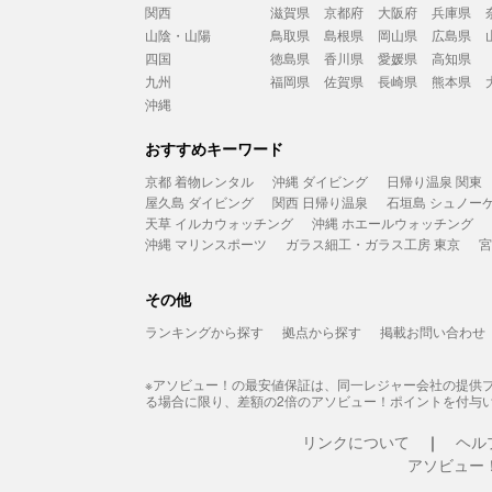
関西
滋賀県
京都府
大阪府
兵庫県
山陰・山陽
鳥取県
島根県
岡山県
広島県
四国
徳島県
香川県
愛媛県
高知県
九州
福岡県
佐賀県
長崎県
熊本県
沖縄
おすすめキーワード
京都 着物レンタル
沖縄 ダイビング
日帰り温泉 関東
屋久島 ダイビング
関西 日帰り温泉
石垣島 シュノー
天草 イルカウォッチング
沖縄 ホエールウォッチング
沖縄 マリンスポーツ
ガラス細工・ガラス工房 東京
宮
その他
ランキングから探す
拠点から探す
掲載お問い合わせ
※アソビュー！の最安値保証は、同一レジャー会社の提供
る場合に限り、差額の2倍のアソビュー！ポイントを付与
リンクについて
ヘル
アソビュー