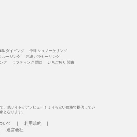
垣島 ダイビング
沖縄 シュノーケリング
 クルージング
沖縄 パラセーリング
ィング
ラフティング 関西
いちご狩り 関東
態で、他サイトがアソビュー！よりも安い価格で提供してい
象となります。
ついて
利用規約
運営会社