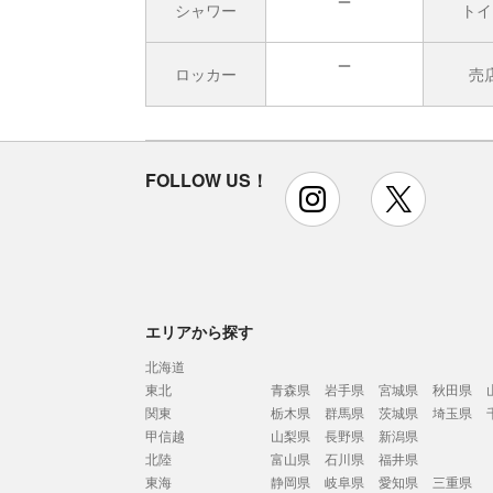
シャワー
トイ
無
ロッカー
売
無
FOLLOW US！
instagram
x
エリアから探す
北海道
東北
青森県
岩手県
宮城県
秋田県
関東
栃木県
群馬県
茨城県
埼玉県
甲信越
山梨県
長野県
新潟県
北陸
富山県
石川県
福井県
東海
静岡県
岐阜県
愛知県
三重県