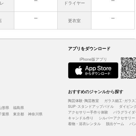
レ
ドライヤー
無
無
店
更衣室
無
無
アプリをダウンロード
iPhone版アプリ
おすすめのジャンルから探す
陶芸体験･陶芸教室
ガラス細工･ガラス
SUP･スタンドアップパドル
ダイビン
山形県
福島県
アクセサリー手作り体験
パラグライダ
千葉県
東京都
神奈川県
キャンドル作り
シルバーアクセサリー
着物・浴衣レンタル
脱出ゲーム
バ