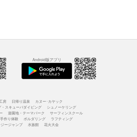
Android版アプリ
工房
日帰り温泉
カヌー･カヤック
グ・スキューバダイビング
シュノーケリング
ー
遊園地・テーマパーク
サーフィンスクール
 手作り体験
ボルダリング
ラフティング
ンジージャンプ
水族館
花火大会