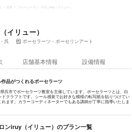
呉
呉市
フォーシーズン・サロンiruy（イリュー）
y（イリュー）
・呉
ポーセラーツ・ポーセリンアート
ミ
店舗基本情報
設備情報
ル作品がつくれるポーセラーツ
広島県呉市でポーセラーツ教室を主催しています。ポーセラーツとは、白
ンドクラフトです。シール感覚でお好きな模様の転写紙を貼りつけてい
くれます。カラーコーディネーターでもある講師が丁寧に指導いたしま
ンiruy（イリュー）のプラン一覧