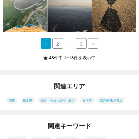
…
1
2
3
＞
全 48件中 1~18件を表示中
関連エリア
関東
栃木県
佐野・小山・足利・鹿沼
栃木市
気球屋 栃木支店
関連キーワード