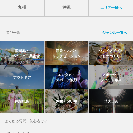
九州
沖縄
エリア一覧へ
遊び一覧
ジャンル一覧へ
遊園地・
温泉・スパ・
ハンドメイド・
テーマパーク・美術館
リラクゼーション
ものづくり
エンタメ・
スポーツ・
アウトドア
スポーツ観戦
フィットネス
体験観光
趣味・習い事
花火大会
よくある質問・初心者ガイド