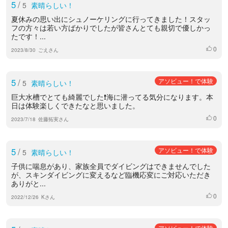
5
/
5
素晴らしい！
夏休みの思い出にシュノーケリングに行ってきました！スタッ
フの方々は若い方ばかりでしたが皆さんとても親切で優しかっ
たです！...
0
いいね
2023/8/30
ごえさん
5
/
アソビュー！で体験
5
素晴らしい！
巨大水槽でとても綺麗でした❗海に潜ってる気分になります。本
日は体験楽しくできたなと思いました。
0
いいね
2023/7/18
佐藤拓実さん
5
/
アソビュー！で体験
5
素晴らしい！
子供に喘息があり、家族全員でダイビングはできませんでした
が、スキンダイビングに変えるなど臨機応変にご対応いただき
ありがと...
0
いいね
2022/12/26
Kさん
アソビュー！で体験