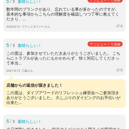
5
/
5
素晴らしい！
数年間のブランクがあり、忘れている事が多かったのですが、
基本的な事項からこちらの理解度を確認しつつ丁寧に教えてく
ださり、...
0
いいね
2022/8/10
ブランクダイバーさん
5
/
アソビュー！で体験
5
素晴らしい！
この度は、参加させていただきありがとうございました。 こち
らにトラブルがあったにもかかわらず、快く対応してくださっ
て本当...
0
いいね
2021/9/13
三森さん
店舗からの返信が届きました！
この度は、ダイブアワードのリフレッシュ練習会へご参加頂き
ありがとうございました。 久しぶりのダイビングのお手伝いが
出来た...
5
/
5
素晴らしい！
今日体験してきました。 担当の人がとにかく明るくて親切でよ