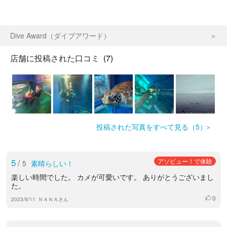
Dive Award（ダイブアワード）
店舗に投稿された口コミ
(7)
投稿された写真をすべて見る（5）
5
/
アソビュー！で体験
5
素晴らしい！
楽しい時間でした。 カメが可愛いです。 ありがとうございまし
た。
0
いいね
2023/9/11
ＮＡＮＡさん