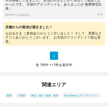
かったです。 天候やアクシデントも、ありましたが 無事帰宅出
来...
1
いいね
2019/7/14
なおみさん
店舗からの返信が届きました！
なおみさま ご参加ありがとうございました！ そして、貴重なク
チコミありがとうございます。 お天気のアクシデントで急な変
更...
1
全 7件中 1~7件を表示中
関連エリア
関東
千葉県
舞浜・浦安・船橋・幕張
Dive Award（ダイブアワード）