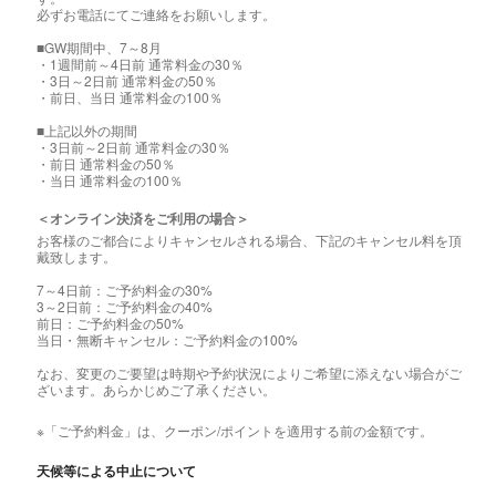
必ずお電話にてご連絡をお願いします。
■GW期間中、7～8月
・1週間前～4日前 通常料金の30％
・3日～2日前 通常料金の50％
・前日、当日 通常料金の100％
■上記以外の期間
・3日前～2日前 通常料金の30％
・前日 通常料金の50％
・当日 通常料金の100％
＜オンライン決済をご利用の場合＞
お客様のご都合によりキャンセルされる場合、下記のキャンセル料を頂
戴致します。
7～4日前：ご予約料金の30%
3～2日前：ご予約料金の40%
前日：ご予約料金の50%
当日・無断キャンセル：ご予約料金の100%
なお、変更のご要望は時期や予約状況によりご希望に添えない場合がご
ざいます。あらかじめご了承ください。
※「ご予約料金」は、クーポン/ポイントを適用する前の金額です。
天候等による中止について