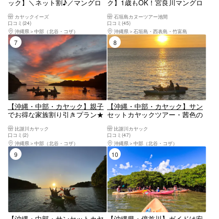
ック】＼ネット割♪／マングロ
ク】1歳もOK！宮良川マングロ
ーブ観察とサンセットがダブル
ーブカヌーアドベンチャー
カヤックイーズ
石垣島カヌーツアー池間
でお得！カップル、女子グルー
口コミ(24)
口コミ(45)
プに大人気！ツアー画像プレゼ
沖縄県
中部（北谷・コザ）
沖縄県
石垣島・西表島・竹富島
ント！比謝川サンセットカヤッ
7位
8位
ク
【沖縄・中部・カヤック】親子
【沖縄・中部・カヤック】サン
でお得な家族割り引きプラン★
セットカヤックツアー・茜色の
サンセットカヤックツアー★今
水上散歩・プチマングローブツ
比謝川カヤック
比謝川カヤック
日だけの夕焼けを家族みんなで
アー付で亜熱帯の自然も体感♪
口コミ(2)
口コミ(47)
心に刻もう！
当日予約・2歳～OK★那覇から
沖縄県
中部（北谷・コザ）
沖縄県
中部（北谷・コザ）
アクセス抜群★トイレ更衣室完
9位
10位
備
【沖縄・中部・サンセットカヤ
【沖縄県・億首川】ガイドは安