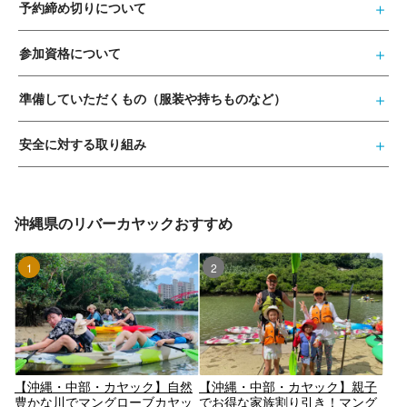
予約締め切りについて
参加資格について
準備していただくもの（服装や持ちものなど）
安全に対する取り組み
沖縄県のリバーカヤックおすすめ
1位
2位
【沖縄・中部・カヤック】自然
【沖縄・中部・カヤック】親子
豊かな川でマングローブカヤッ
でお得な家族割り引き！マング