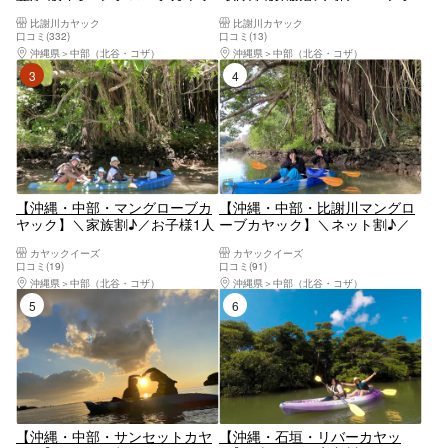
クツアー 初心者でも安心、比
ローブカヤックツアー 緑のト
比謝川カヤック
比謝川カヤック
謝川でマングローブ探検！当日
ンネルをくぐって★親子で思い
口コミ(332)
口コミ(13)
予約OK！お子様でも楽しめる★
出作り・水上探検
沖縄県
中部（北谷・コザ）
沖縄県
中部（北谷・コザ）
更衣室シャワー室完備★
3位
4位
【沖縄・中部・マングローブカ
【沖縄・中部・比謝川マングロ
ヤック】＼家族割♪／お子様1人
ーブカヤック】＼ネット割♪／
無料！2人目以降半額！アクセ
到着日もお帰りの日も！アクセ
カヤックイーズ
カヤックイーズ
ス抜群！ツアー画像プレゼン
ス抜群！那覇から45分、恩納村
口コミ(19)
口コミ(91)
ト！比謝川マングローブカヤッ
から20分！ツアー画像プレゼン
沖縄県
中部（北谷・コザ）
沖縄県
中部（北谷・コザ）
ク
ト！比謝川マングローブカヤッ
5位
6位
ク
【沖縄・中部・サンセットカヤ
【沖縄・石垣・リバーカヤッ