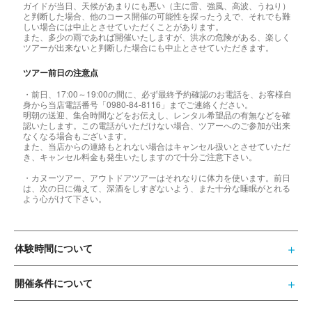
ガイドが当日、天候があまりにも悪い（主に雷、強風、高波、うねり）
と判断した場合、他のコース開催の可能性を探ったうえで、それでも難
しい場合には中止とさせていただくことがあります。
また、多少の雨であれば開催いたしますが、洪水の危険がある、楽しく
ツアーが出来ないと判断した場合にも中止とさせていただきます。
ツアー前日の注意点
・前日、17:00～19:00の間に、必ず最終予約確認のお電話を、お客様自
身から当店電話番号「0980-84-8116」までご連絡ください。
明朝の送迎、集合時間などをお伝えし、レンタル希望品の有無などを確
認いたします。この電話がいただけない場合、ツアーへのご参加が出来
なくなる場合もございます。
また、当店からの連絡もとれない場合はキャンセル扱いとさせていただ
き、キャンセル料金も発生いたしますので十分ご注意下さい。
・カヌーツアー、アウトドアツアーはそれなりに体力を使います。前日
は、次の日に備えて、深酒をしすぎないよう、また十分な睡眠がとれる
よう心がけて下さい。
体験時間について
開催条件について