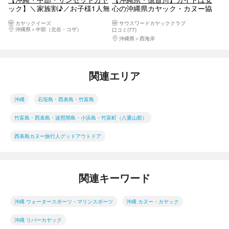
ック】＼家族割♪／お子様1人無
心の沖縄県カヤック・カヌー協
料！2人目～半額！マングロー
会公認資格保持・マングローブ
カヤックイーズ
サウスワードカヤッククラブ
ブ観察とサンセットのセット！
林→美ら海→ビーチ上陸＆散策
沖縄県
中部（北谷・コザ）
口コミ(77)
カップル、女子旅に大人気！ツ
付ネイチャーツアー！【３歳か
沖縄県
西海岸
アー画像付き！比謝川サンセッ
らシニア・初心者大歓迎】
トカヤック
GoPro無料撮影
関連エリア
沖縄
石垣島・西表島・竹富島
竹富島・西表島・波照間島・小浜島・竹富町（八重山郡）
西表島カヌー旅行人グッドアウトドア
関連キーワード
沖縄 ウォータースポーツ・マリンスポーツ
沖縄 カヌー・カヤック
沖縄 リバーカヤック