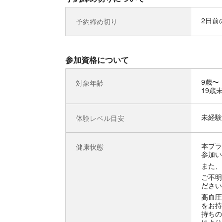
2日前の
予約締め切り
参加資格について
9歳〜
対象年齢
19歳
未経験
体験レベル目安
本プラ
健康状態
参加い
また、
ご不明
ださい
高血圧
をお持
持ちの