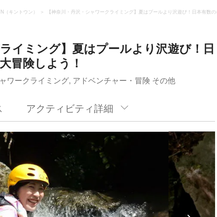
TouN（キントウン）
【神奈川・丹沢・シャワークライミング】夏はプールより沢遊び！日本有数の
クライミング】夏はプールより沢遊び！日
大冒険しよう！
ャワークライミング, アドベンチャー・冒険 その他
ス
アクティビティ詳細