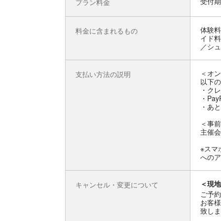
受付期
プラン料金
体験料
料金に含まれるもの
イド料
／シュ
＜オン
支払い方法の説明
以下の
・クレ
・Pay
・あと
＜事前
主催会
※スマ
へのア
＜現地
キャンセル・変更について
ご予約
お客様
致しま