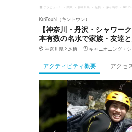
アソビュー！
関東
神奈川県
足柄
茅ヶ崎市
Kin
KinTouN（キントウン）
【神奈川・丹沢・シャワー
本有数の名水で家族・友達と
神奈川県
足柄
キャニオニング・シ
アクティビティ概要
アクセ