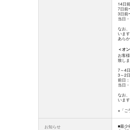
14日
7日前
3日前
当日・
なお、
います
あらか
＜オン
お客様
致しま
7～4
3～2
前日：
当日・
なお、
います
※「ご
■最少
お知らせ