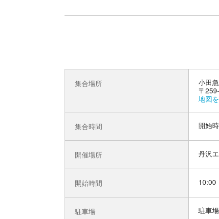
小田急
集合場所
〒25
地図を
開始時
集合時間
丹沢エ
開催場所
10:00
開始時間
駐車場
駐車場