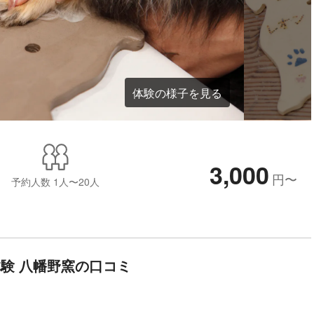
体験の様子を見る
3,000
円
〜
予約人数
1人〜20人
験 八幡野窯の口コミ