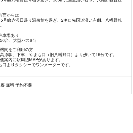
方面からは
35号線赤沢日帰り温泉館を過ぎ、2キロ先国道沿い左側、八幡野観
。
駐車場あり
50台、大型バス6台
機関をご利用の方
高原駅」下車、やまも口（旧八幡野口）より歩いて15分です。
側案内に駅周辺MAPがあります。
も口よりタクシーでワンメーターです。
収容 無料 予約不要