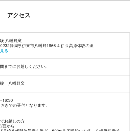
アクセス
験 八幡野窯
3-0232静岡県伊東市八幡野1666-4 伊豆高原体験の里
見る
間までにお越しください。
験 八幡野窯
～16:30
間おきでの受付となります。
でお越しの方
方面から
35号線八幡野信号機を過ぎ、500m先国道沿い右側、八幡野観音並