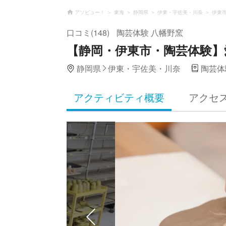
アソビュー！
東海
静岡県
伊東・宇佐美・川奈
伊東
口コミ(148)
陶芸体験 八幡野窯
【静岡・伊東市・陶芸体験
静岡県
伊東・宇佐美・川奈
陶芸体
アクティビティ概要
アクセ