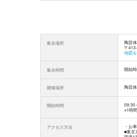
陶芸体
集合場所
〒41
地図を
開始時
集合時間
陶芸体
開催場所
09:30
開始時間
※1時
お車
アクセス方法
■東京
国道1