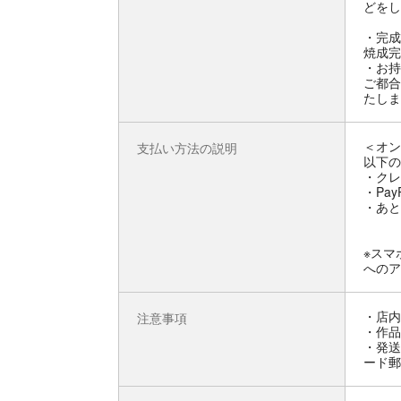
どをし
・完成
焼成完
・お持
ご都合
たしま
＜オン
支払い方法の説明
以下の
・クレ
・Pay
・あと
※スマ
へのア
・店内
注意事項
・作品
・発送
ード郵