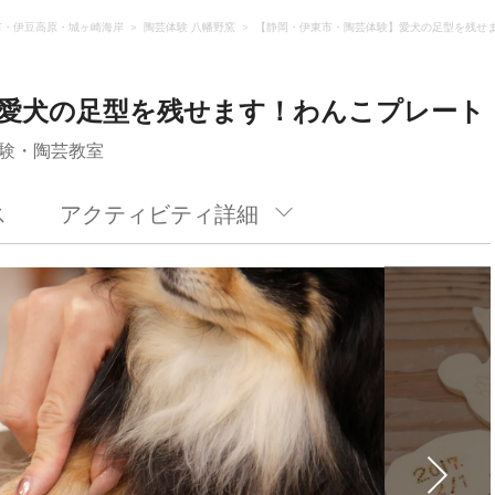
市・伊豆高原・城ヶ崎海岸
陶芸体験 八幡野窯
【静岡・伊東市・陶芸体験】愛犬の足型を残せ
】愛犬の足型を残せます！わんこプレート
験・陶芸教室
ス
アクティビティ詳細