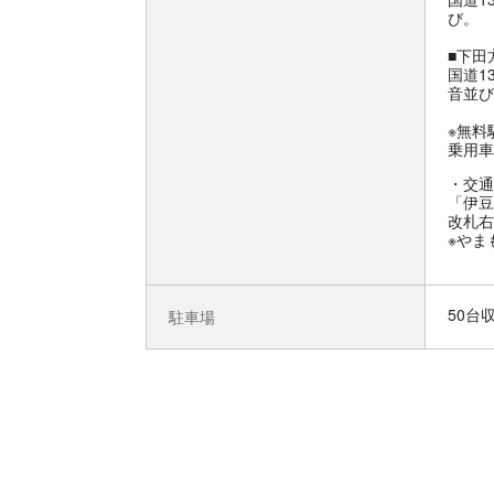
び。
■下田
国道1
音並び
※無料
乗用車
交通
「伊豆
改札右
※やま
50台
駐車場