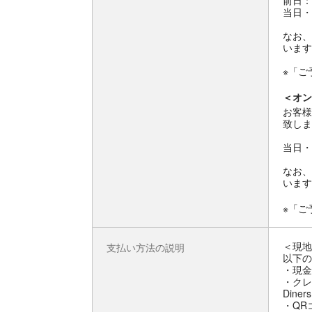
前日：
当日・
なお、
います
※「ご
＜オン
お客様
致しま
当日・
なお、
います
※「ご
＜現地
支払い方法の説明
以下の
・現金
・クレジ
Diner
・QRコ