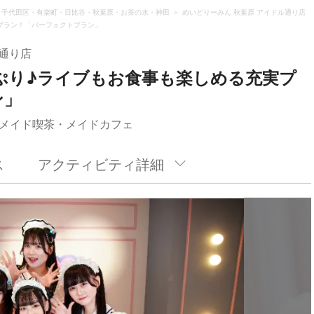
千代田区・有楽町・日比谷・秋葉原・お茶の水・神田
めいどりーみん 秋葉原 アイドル通り店
プラン！「パーフェクトプラン」
ル通り店
ぷり♪ライブもお食事も楽しめる充実プ
ン」
メイド喫茶・メイドカフェ
ス
アクティビティ詳細