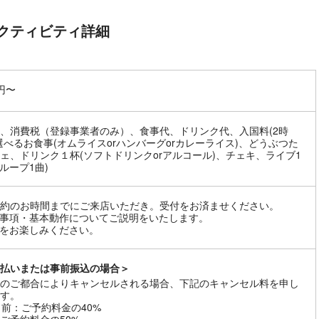
クティビティ詳細
0円〜
、消費税（登録事業者のみ）、食事代、ドリンク代、入国料(2時
選べるお食事(オムライスorハンバーグorカレーライス)、どうぶつた
ェ、ドリンク１杯(ソフトドリンクorアルコール)、チェキ、ライブ1
グループ1曲)
約のお時間までにご来店いただき。受付をお済ませください。
事項・基本動作についてご説明をいたします。
をお楽しみください。
払いまたは事前振込の場合＞
のご都合によりキャンセルされる場合、下記のキャンセル料を申し
す。
日前：ご予約料金の40%