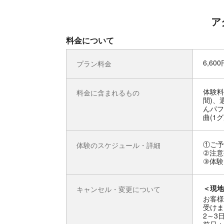
ア
料金について
6,60
プラン料金
体験料
料金に含まれるもの
間)、
んパフ
曲(1
①ご予
体験のスケジュール・詳細
②注意
③体験
＜現地
キャンセル・変更について
お客様
受けま
2～3