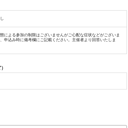
し
態による参加の制限はございませんがご心配な症状などがございま
、申込み時に備考欄にご記載ください。主催者より回答いたしま
ど）