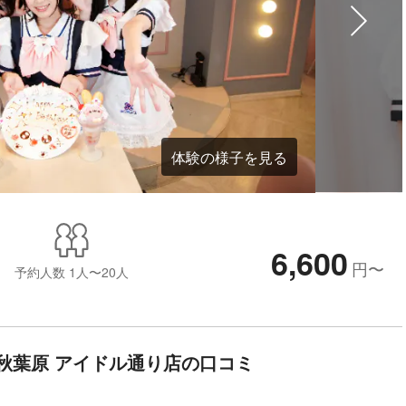
体験の様子を見る
6,600
円
〜
予約人数
1人〜20人
秋葉原 アイドル通り店の口コミ