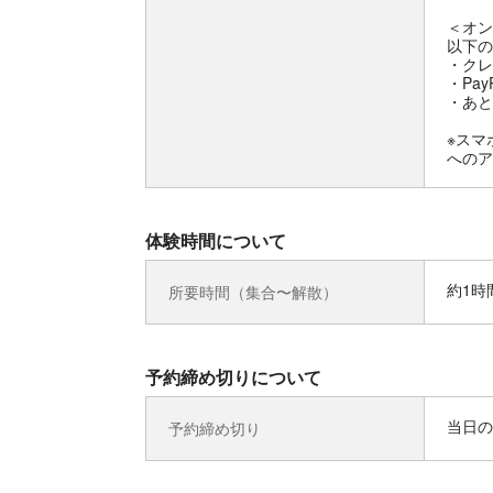
＜オン
以下の
・クレ
・Pay
・あと
※スマ
へのア
体験時間について
約1時
所要時間（集合〜解散）
予約締め切りについて
当日の
予約締め切り