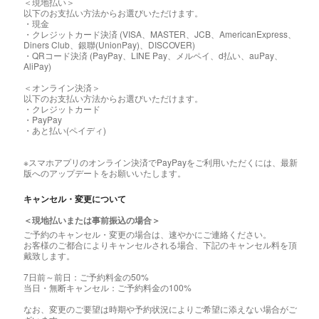
＜現地払い＞
以下のお支払い方法からお選びいただけます。
・現金
・クレジットカード決済 (VISA、MASTER、JCB、AmericanExpress、
Diners Club、銀聯(UnionPay)、DISCOVER)
・QRコード決済 (PayPay、LINE Pay、メルペイ、d払い、auPay、
AliPay)
＜オンライン決済＞
以下のお支払い方法からお選びいただけます。
・クレジットカード
・PayPay
・あと払い(ペイディ)
※スマホアプリのオンライン決済でPayPayをご利用いただくには、最新
版へのアップデートをお願いいたします。
キャンセル・変更について
＜現地払いまたは事前振込の場合＞
ご予約のキャンセル・変更の場合は、速やかにご連絡ください。
お客様のご都合によりキャンセルされる場合、下記のキャンセル料を頂
戴致します。
7日前～前日：ご予約料金の50%
当日・無断キャンセル：ご予約料金の100%
なお、変更のご要望は時期や予約状況によりご希望に添えない場合がご