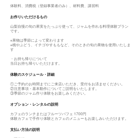
体験料、消費税（登録事業者のみ）、材料費、講習料
お作りいただけるもの
山梨自慢の旬の果実をたっぷり使って、ジャムを作れる料理体験プラン
です。
※果物は季節によって変わります
※桃やぶどう、イチゴやすももなど、そのときの旬の果物を使用いたしま
す
・お持ち帰りについて
当日お持ち帰りいただけます。
体験のスケジュール・詳細
①ご予約のお時間までにご来店いただき、受付をお済ませください。
②注意事項・基本動作についてご説明をいたします。
③季節のジャム作り体験をお楽しみください。
オプション・レンタルの説明
カフェのランチまたはフルーツパフェ 1700円
体験カフェで手作り体験とカフェのメニューもお楽しみいただけます。
支払い方法の説明