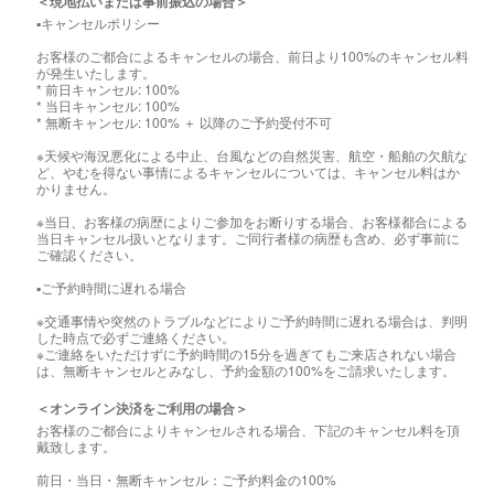
＜現地払いまたは事前振込の場合＞
▪️キャンセルポリシー
お客様のご都合によるキャンセルの場合、前日より100%のキャンセル料
が発生いたします。
* 前日キャンセル: 100%
* 当日キャンセル: 100%
* 無断キャンセル: 100% ＋ 以降のご予約受付不可
※天候や海況悪化による中止、台風などの自然災害、航空・船舶の欠航な
ど、やむを得ない事情によるキャンセルについては、キャンセル料はか
かりません。
※当日、お客様の病歴によりご参加をお断りする場合、お客様都合による
当日キャンセル扱いとなります。ご同行者様の病歴も含め、必ず事前に
ご確認ください。
▪️ご予約時間に遅れる場合
※交通事情や突然のトラブルなどによりご予約時間に遅れる場合は、判明
した時点で必ずご連絡ください。
※ご連絡をいただけずに予約時間の15分を過ぎてもご来店されない場合
は、無断キャンセルとみなし、予約金額の100%をご請求いたします。
＜オンライン決済をご利用の場合＞
お客様のご都合によりキャンセルされる場合、下記のキャンセル料を頂
戴致します。
前日・当日・無断キャンセル：ご予約料金の100%