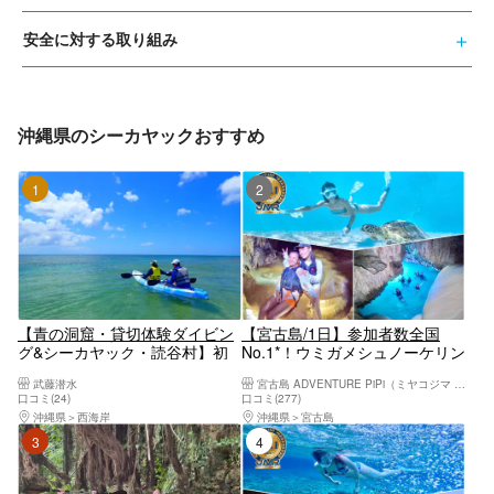
安全に対する取り組み
沖縄県のシーカヤックおすすめ
1位
2位
【青の洞窟・貸切体験ダイビン
【宮古島/1日】参加者数全国
グ&シーカヤック・読谷村】初
No.1*！ウミガメシュノーケリン
心者歓迎♪体験ダイビング☆シ
グ＆パンプキン鍾乳洞＆シーカ
武藤潜水
宮古島 ADVENTURE PiPi（ミヤコジマ アドベンチャー ピピ）
ーカヤック体験
ヤック！写真データ&島内送迎
口コミ(24)
口コミ(277)
無料！
沖縄県
西海岸
沖縄県
宮古島
3位
4位