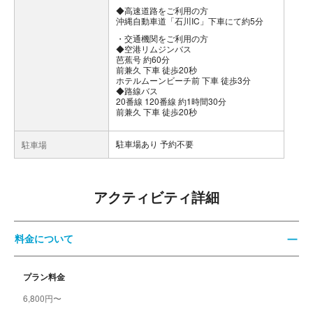
◆高速道路をご利用の方
沖縄自動車道「石川IC」下車にて約5分
交通機関をご利用の方
◆空港リムジンバス
芭蕉号 約60分
前兼久 下車 徒歩20秒
ホテルムーンビーチ前 下車 徒歩3分
◆路線バス
20番線 120番線 約1時間30分
前兼久 下車 徒歩20秒
駐車場あり 予約不要
駐車場
アクティビティ詳細
料金について
プラン料金
6,800円〜