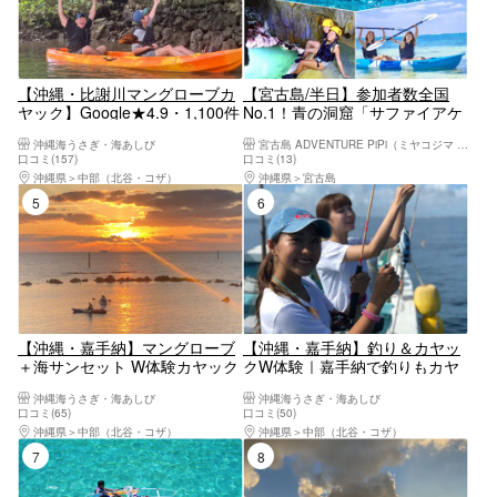
【沖縄・比謝川マングローブカ
【宮古島/半日】参加者数全国
ヤック】Google★4.9・1,100件
No.1！青の洞窟「サファイアケ
以上★那覇45分・嘉手納漁港発
イブ」シュノーケリング&パン
沖縄海うさぎ・海あしび
宮古島 ADVENTURE PiPi（ミヤコジマ アドベンチャー ピピ）
｜2歳〜OK・1日5便・撮影デー
プキン鍾乳洞探検｜高画質写
口コミ(157)
口コミ(13)
タ無料・温水シャワーあり
真・送迎・機材全て込み
沖縄県
中部（北谷・コザ）
沖縄県
宮古島
5位
6位
【沖縄・嘉手納】マングローブ
【沖縄・嘉手納】釣り＆カヤッ
＋海サンセット W体験カヤック
クW体験｜嘉手納で釣りもカヤ
｜Google★4.9★嘉手納漁港か
ックも楽しめる人気プラン★自
沖縄海うさぎ・海あしび
沖縄海うさぎ・海あしび
ら夕日へ漕ぎ出 す｜2歳〜84歳
社船2艇（海うさぎ丸・さん
口コミ(65)
口コミ(50)
OK・撮影データ無料・当日予約
ご）で出航★釣った魚は食堂で
沖縄県
中部（北谷・コザ）
沖縄県
中部（北谷・コザ）
◎
調理OK★3歳〜可・写真データ
7位
8位
無料