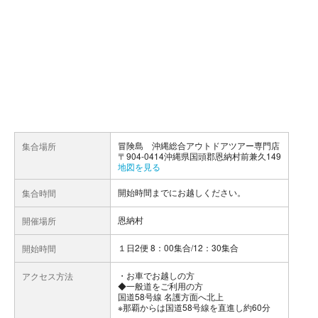
冒険島 沖縄総合アウトドアツアー専門店
集合場所
〒904-0414沖縄県国頭郡恩納村前兼久149
地図を見る
開始時間までにお越しください。
集合時間
恩納村
開催場所
１日2便 8：00集合/12：30集合
開始時間
お車でお越しの方
アクセス方法
◆一般道をご利用の方
国道58号線 名護方面へ北上
※那覇からは国道58号線を直進し約60分