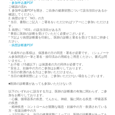
・参加申込書PDF
ご確認の流れ
1. 参加申込書PDFを開き、ご自身の健康状態について該当項目があるか
確認してください。
2. 病歴が全て「NO」の方
* 当日、書類にご記入・ご署名をいただければツアーにご参加いただけま
す。
3. 病歴に「YES」の該当項目がある方
* 事前に医師の診断を受けていただく必要がございます。
* 下記より病歴診断書を印刷し、医師の診断と署名を受けて当日ご持参く
ださい。
・病歴診断書PDF
* 未成年のお客様は、保護者の方の同意・署名が必要です。（シュノーケ
ル参加同意の一筆と署名・捺印済みの用紙をご用意ください。書式は問
いません。）
* お子様（15歳以下）は保護者の方の同伴が必要です。
* 安全上、妊娠中の方のご参加はお断りしております。
* 当日の飲酒のある方はご参加いただけません。
* 当日の健康状態によっては、ご参加いただけない場合もございます。
■医師の診断書があっても参加いただけない方
以下のいずれかに該当する方は、医師の診断書の有無に関わらず、ご参
加をお断りしております。
・心臓、循環器系の疾患、てんかん、神経、脳に関わる疾患・呼吸器系
の疾患
・精神疾患・コントロールが困難な喘息・妊娠中の方・飲酒されている
方・投薬治療中の方
・上記以外にも、当日の健康状態によっては、医師の診断書があっても