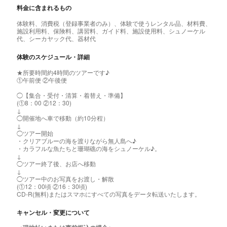
料金に含まれるもの
体験料、消費税（登録事業者のみ）、体験で使うレンタル品、材料費、
施設利用料、保険料、講習料、ガイド料、施設使用料、シュノーケル
代、シーカヤック代、器材代
体験のスケジュール・詳細
★所要時間約4時間のツアーです♪
①午前便 ②午後便
◯【集合・受付・清算・着替え・準備】
(①8：00 ②12：30)
↓
◯開催地へ車で移動（約10分程）
↓
◯ツアー開始
・クリアブルーの海を渡りながら無人島へ♪
・カラフルな魚たちと珊瑚礁の海をシュノーケル♪。
↓
◯ツアー終了後、お店へ移動
↓
◯ツアー中のお写真をお渡し・解散
(①12：00頃 ②16：30頃)
CD-R(無料)またはスマホにすべての写真をデータ転送いたします。
キャンセル・変更について