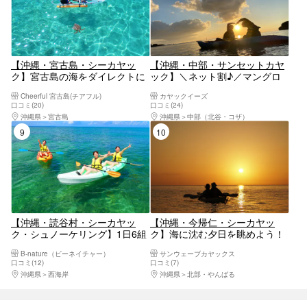
【沖縄・宮古島・シーカヤッ
【沖縄・中部・サンセットカヤ
ク】宮古島の海をダイレクトに
ック】＼ネット割♪／マングロ
感じられる！クリアカヤックツ
ーブ観察とサンセットがダブル
Cheerful 宮古島(チアフル)
カヤックイーズ
アー
でお得！カップル、女子グルー
口コミ(20)
口コミ(24)
プに大人気！ツアー画像プレゼ
沖縄県
宮古島
沖縄県
中部（北谷・コザ）
ント！比謝川サンセットカヤッ
9位
10位
ク
【沖縄・読谷村・シーカヤッ
【沖縄・今帰仁・シーカヤッ
ク・シュノーケリング】1日6組
ク】海に沈む夕日を眺めよう！
限定！青の洞窟でシュノーケリ
サンセットクルージング
B-nature（ビーネイチャー）
サンウェーブカヤックス
ング&シーカヤックツアー
口コミ(12)
口コミ(7)
沖縄県
西海岸
沖縄県
北部・やんばる