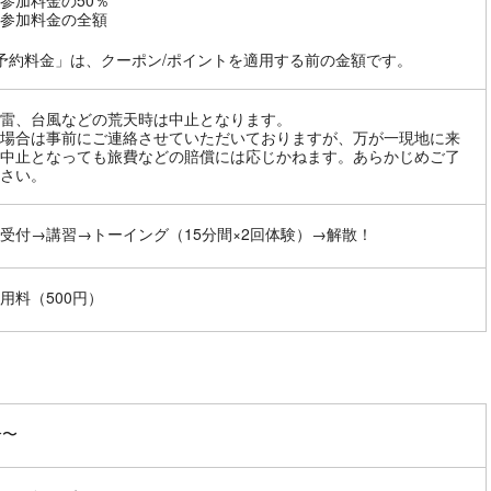
参加料金の50％
参加料金の全額
予約料金」は、クーポン/ポイントを適用する前の金額です。
雷、台風などの荒天時は中止となります。
場合は事前にご連絡させていただいておりますが、万が一現地に来
中止となっても旅費などの賠償には応じかねます。あらかじめご了
さい。
受付→講習→トーイング（15分間×2回体験）→解散！
用料（500円）
分〜