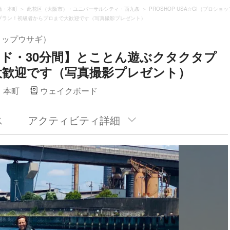
橋・本町
此花区（大阪市）・ユニバーサルシティ・西九条
PROSHOP USA☆GI（プロショ
プラン！初級者からプロまで大歓迎です（写真撮影プレゼント）
ショップウサギ）
ド・30分間】とことん遊ぶクタクタプ
大歓迎です（写真撮影プレゼント）
・本町
ウェイクボード
ス
アクティビティ詳細