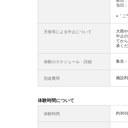
前日：
当日：
※「ご
大雨や
天候等による中止について
中止の
てから
承くだ
集合・
体験のスケジュール・詳細
施設利
別途費用
体験時間について
約30
体験時間