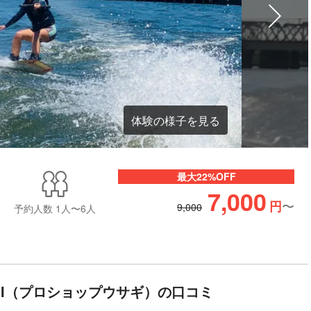
体験の様子を見る
最大22%OFF
7,000
〜
円
9,000
予約人数
1人〜6人
A☆GI（プロショップウサギ）の口コミ