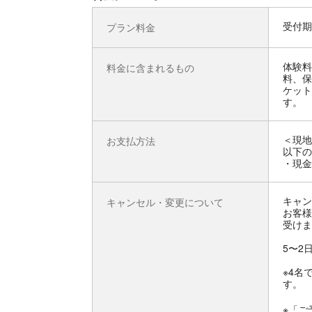
受付期
プラン料金
体験料
料金に含まれるもの
料、保
ケット
す。
＜現地
お支払方法
以下の
・現金
キャン
キャンセル・変更について
お客様
受けま
5〜2
※4名
す。
※「ご