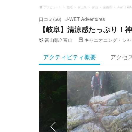
アソビュー！
北陸
富山県
富山
富山市
J-WET Adv
口コミ(56)
J-WET Adventures
【岐阜】清涼感たっぷり！神
富山県
富山
キャニオニング・シャ
アクティビティ概要
アクセ