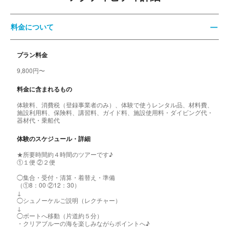
料金について
プラン料金
9,800円〜
料金に含まれるもの
体験料、消費税（登録事業者のみ）、体験で使うレンタル品、材料費、
施設利用料、保険料、講習料、ガイド料、施設使用料・ダイビング代・
器材代・乗船代
体験のスケジュール・詳細
★所要時間約４時間のツアーです♪
①１便 ②２便
◯集合・受付・清算・着替え・準備
（①8：00 ②12：30）
↓
◯シュノーケルご説明（レクチャー）
↓
◯ボートへ移動（片道約５分）
・クリアブルーの海を楽しみながらポイントへ♪