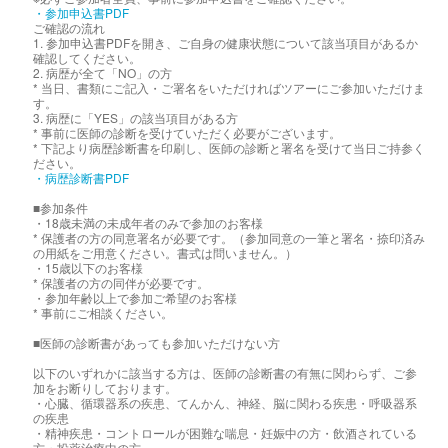
・参加申込書PDF
ご確認の流れ
1. 参加申込書PDFを開き、ご自身の健康状態について該当項目があるか
確認してください。
2. 病歴が全て「NO」の方
* 当日、書類にご記入・ご署名をいただければツアーにご参加いただけま
す。
3. 病歴に「YES」の該当項目がある方
* 事前に医師の診断を受けていただく必要がございます。
* 下記より病歴診断書を印刷し、医師の診断と署名を受けて当日ご持参く
ださい。
・病歴診断書PDF
■参加条件
・18歳未満の未成年者のみで参加のお客様
* 保護者の方の同意署名が必要です。（参加同意の一筆と署名・捺印済み
の用紙をご用意ください。書式は問いません。）
・15歳以下のお客様
* 保護者の方の同伴が必要です。
・参加年齢以上で参加ご希望のお客様
* 事前にご相談ください。
■医師の診断書があっても参加いただけない方
以下のいずれかに該当する方は、医師の診断書の有無に関わらず、ご参
加をお断りしております。
・心臓、循環器系の疾患、てんかん、神経、脳に関わる疾患・呼吸器系
の疾患
・精神疾患・コントロールが困難な喘息・妊娠中の方・飲酒されている
方・投薬治療中の方