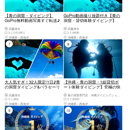
【青の洞窟・ダイビング】
GoPro動画撮り放題付き【青の
GoPro無料動画写真すぐ転送♪
洞窟・貸切体験ダイビング】
タオル・サンダル無料レンタル
GoPro動画すぐ転送！無料タオ
武藤潜水
武藤潜水
☆当日予約・初心者大歓迎☆1
ル・サンダルレンタル☆当日予
口コミ(10,091)
口コミ(409)
グループガイド貸切♪レビュー
約・初心者大歓迎☆1グループ
沖縄県
西海岸
沖縄県
西海岸
高評価多数店♪沖縄本島恩納村
ガイド貸切♪レビュー高評価多
7位
8位
貸切ビーチ体験ダイビング
数店♪
大人気すぎ！32人限定/1日♪青
【沖縄・青の洞窟・1組貸切ボ
の洞窟ダイビング&パラセーリ
ート体験ダイビング】究極の快
ング♪最楽コラボを同時に
適さを追求フルフェイスマスク
武藤潜水
青の洞窟専門店 沖縄ダイビングショップ和
♪GoPro無料写真動画すぐスマ
使用●青の洞窟高確率◯Insta360
口コミ(83)
口コミ(230)
ホ♪無料タオル餌あげ♪当日予約
＆GoPro13導入☆写真動画無
沖縄県
西海岸
沖縄県
西海岸
初心者大歓迎☆1グループガイ
料！魚餌付無料・充実アメニテ
9位
10位
ド貸切♪レビュー高評価多数
ィーが自慢