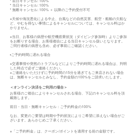
* 前日キャンセル: 100%
* 当日キャンセル: 100%
* 無断キャンセル: 100% ＋ 以降のご予約受付不可
※天候や海況悪化による中止、台風などの自然災害、航空・船舶の欠航な
ど、やむを得ない事情によるキャンセルについては、キャンセル料はか
かりません。
※当日、お客様の病歴や航空機搭乗状況（ダイビング参加時）よりご参加
をお断りする場合、お客様都合による当日キャンセル扱いとなります。
ご同行者様の病歴も含め、必ず事前にご確認ください。
▪️ご予約時間に遅れる場合
※交通事情や突然のトラブルなどによりご予約時間に遅れる場合は、判明
した時点で必ずご連絡ください。
※ご連絡をいただけずに予約時間の15分を過ぎてもご来店されない場合
は、無断キャンセルとみなし、予約金額の100%をご請求いたします。
＜オンライン決済をご利用の場合＞
お客様のご都合によりキャンセルされる場合、下記のキャンセル料を頂
戴致します。
前日・当日・無断キャンセル：ご予約料金の100%
なお、変更のご要望は時期や予約状況によりご希望に添えない場合がご
ざいます。あらかじめご了承ください。
※「ご予約料金」は、クーポン/ポイントを適用する前の金額です。