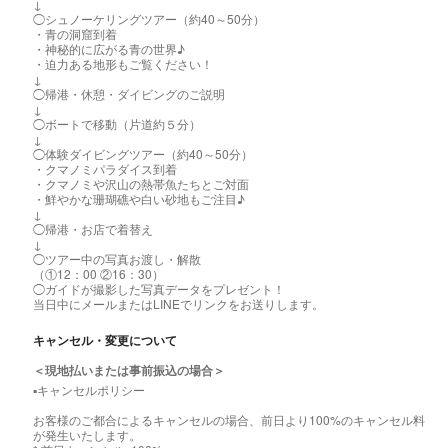
↓
◯シュノーケリングツアー（約40～50分）
・青の洞窟到着
・神秘的に広がる青の世界♪
・迫力ある地形もご覧ください！
↓
◯帰港・休憩・ダイビングのご説明
↓
◯ボートで移動（片道約５分）
↓
◯体験ダイビングツアー（約40～50分）
・クマノミパラダイス到着
・クマノミや沢山の熱帯魚たちとご対面
・鮮やかな珊瑚礁や白い砂地もご注目♪
↓
◯帰港・お店で着替え
↓
◯ツアー中の写真お渡し・解散
（①12：00 ②16：30）
◯ガイドが撮影した写真データをプレゼント！
当日中にメールまたはLINEでリンクをお送りします。
キャンセル・変更について
＜現地払いまたは事前振込の場合＞
▪️キャンセルポリシー
お客様のご都合によるキャンセルの場合、前日より100%のキャンセル料
が発生いたします。