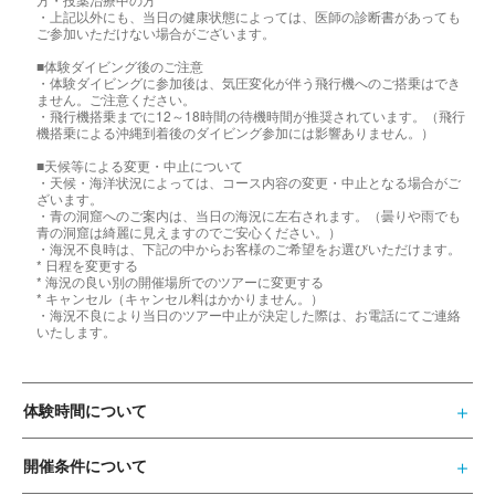
・上記以外にも、当日の健康状態によっては、医師の診断書があっても
ご参加いただけない場合がございます。
■体験ダイビング後のご注意
・体験ダイビングに参加後は、気圧変化が伴う飛行機へのご搭乗はでき
ません。ご注意ください。
・飛行機搭乗までに12～18時間の待機時間が推奨されています。（飛行
機搭乗による沖縄到着後のダイビング参加には影響ありません。）
■天候等による変更・中止について
・天候・海洋状況によっては、コース内容の変更・中止となる場合がご
ざいます。
・青の洞窟へのご案内は、当日の海況に左右されます。（曇りや雨でも
青の洞窟は綺麗に見えますのでご安心ください。）
・海況不良時は、下記の中からお客様のご希望をお選びいただけます。
* 日程を変更する
* 海況の良い別の開催場所でのツアーに変更する
* キャンセル（キャンセル料はかかりません。）
・海況不良により当日のツアー中止が決定した際は、お電話にてご連絡
いたします。
体験時間について
開催条件について