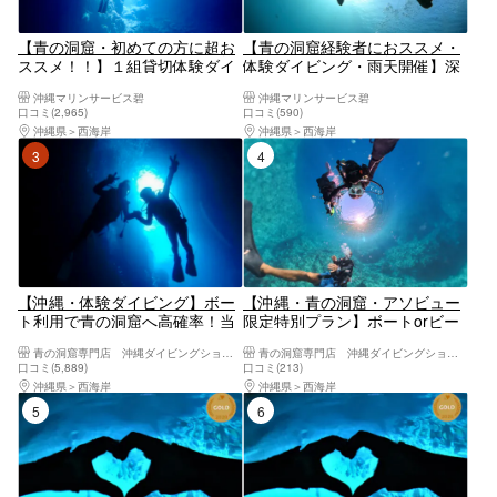
【青の洞窟・初めての方に超お
【青の洞窟経験者におススメ・
ススメ！！】１組貸切体験ダイ
体験ダイビング・雨天開催】深
ビング開催プラン／女性スタッ
場でがっつりダイビング！☆安
沖縄マリンサービス碧
沖縄マリンサービス碧
フ在籍／無料！GOPRO写真撮
心の完全貸し切りツアー☆手ぶ
口コミ(2,965)
口コミ(590)
影！／手ぶらでOK／当日予約・
らでOK☆当日予約・初心者、泳
沖縄県
西海岸
沖縄県
西海岸
初心者、泳げない方大歓迎！☆
げない方大歓迎！☆シャワード
3位
4位
シャワー、ドライヤー完備
ライヤー完備！
【沖縄・体験ダイビング】ボー
【沖縄・青の洞窟・アソビュー
ト利用で青の洞窟へ高確率！当
限定特別プラン】ボートorビー
日予約OK&現地決済OK！1組貸
チを選んでその日一番美しい海
青の洞窟専門店 沖縄ダイビングショップ和
青の洞窟専門店 沖縄ダイビングショップ和
切初心者安心・GoPro撮影無料
へプライベート体験ダイビン
口コミ(5,889)
口コミ(213)
｜恩納村／ダイソン・ReFaドラ
グ！フルフェイスマスク選択無
沖縄県
西海岸
沖縄県
西海岸
イヤー完備の快適施設｜手ぶら
料・insta360無料レンタル
5位
6位
でOK