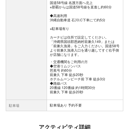
国道58号線 名護方面へ北上
※那覇からは国道58号線を直進し約60分
◆高速利用
沖縄自動車道 石川I.C下車にて約5分
※駐車場有り
カーナビは住所で設定してください。
「沖縄県国頭郡恩納村前兼久149」または
「前兼久漁港」をご入力ください。国道58号
より前兼久漁港入口を通り越してすぐ右手側
が店舗になります。
交通機関をご利用の方
◆空港リムジンバス
芭蕉号 約60分
前兼久 下車 徒歩20秒
ホテルムーンビーチ前 下車 徒歩3分
◆路線バス
20番線 120番線 約1時間30分
前兼久 下車 徒歩20秒
駐車場あり 予約不要
駐車場
アクティビティ詳細