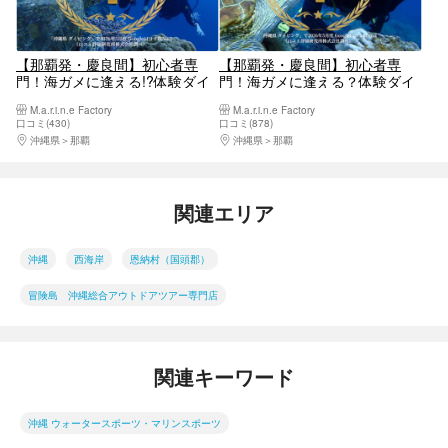
【那覇発・慶良間】初心者専
【那覇発・慶良間】初心者専
門！海ガメに逢える!?体験ダイ
門！海ガメに逢える？体験ダイ
ビング｜カメラレンタル付｜
ビング２回｜カメラレンタル付
M.a.r.i.n.e Factory
M.a.r.i.n.e Factory
2025年4月Google口コミ数「沖
｜2025年4月Google口コミ数
口コミ(430)
口コミ(878)
縄ダイビング」第１位
「沖縄ダイビング」第１位
沖縄県
那覇
沖縄県
那覇
関連エリア
沖縄
西海岸
恩納村（国頭郡）
冒険島 沖縄総合アウトドアツアー専門店
関連キーワード
沖縄 ウォータースポーツ・マリンスポーツ