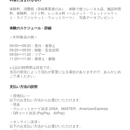
体験料、消費税（登録事業者のみ）、体験で使うレンタル品、施設利用
料、保険料、ガイド料、レンタル料（ヘルメット・ウェットジャケッ
ト・ライフジャケット・ウェットスーツ）、写真データプレゼント
体験のスケジュール・詳細
＜9:00集合の例＞
09:00〜09:20：受付・着替え
09:20〜09:50：移動・安全説明
09:50〜11:20：ツアー
11:20〜11:30：着替え・解散
※上記の時間帯は目安です。
当日の状況によって流れが変更になる場合がありますので、あらかじめ
ご了承ください。
支払い方法の説明
＜現地払い＞
以下のお支払い方法からお選びいただけます。
・現金
・クレジットカード決済 (VISA、MASTER、AmericanExpress)
・QRコード決済 (PayPay、AliPay)
＜オンライン決済＞
以下のお支払い方法からお選びいただけます。