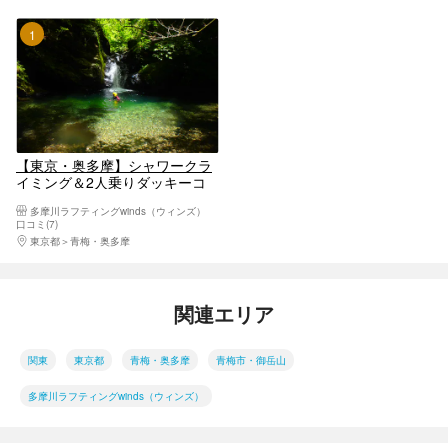
1位
【東京・奥多摩】シャワークラ
イミング＆2人乗りダッキーコ
ンボツアー（写真データ・ラン
多摩川ラフティングwinds（ウィンズ）
チ付）
口コミ(7)
東京都
青梅・奥多摩
関連エリア
関東
東京都
青梅・奥多摩
青梅市・御岳山
多摩川ラフティングwinds（ウィンズ）