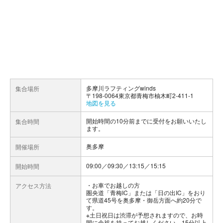
多摩川ラフティングwinds
集合場所
〒198-0064東京都青梅市柚木町2-411-1
地図を見る
開始時間の10分前までに受付をお願いいたし
集合時間
ます。
奥多摩
開催場所
09:00／09:30／13:15／15:15
開始時間
お車でお越しの方
アクセス方法
圏央道「青梅IC」または「日の出IC」をおり
て県道45号を奥多摩・御岳方面へ約20分で
す。
※土日祝日は渋滞が予想されますので、お時
間に余裕を持ってお越しください。15分以上