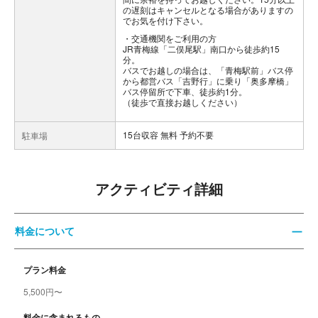
の遅刻はキャンセルとなる場合がありますの
でお気を付け下さい。
交通機関をご利用の方
JR青梅線「二俣尾駅」南口から徒歩約15
分。
バスでお越しの場合は、「青梅駅前」バス停
から都営バス「吉野行」に乗り「奥多摩橋」
バス停留所で下車、徒歩約1分。
（徒歩で直接お越しください）
15台収容 無料 予約不要
駐車場
アクティビティ詳細
料金について
プラン料金
5,500円〜
料金に含まれるもの