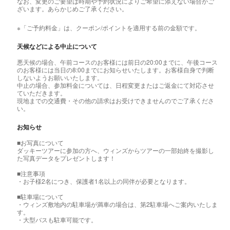
なお、変更のご要望は時期や予約状況によりご希望に添えない場合がご
ざいます。あらかじめご了承ください。
※「ご予約料金」は、クーポン/ポイントを適用する前の金額です。
天候などによる中止について
悪天候の場合、午前コースのお客様には前日の20:00までに、午後コース
のお客様には当日の8:00までにお知らせいたします。お客様自身で判断
しないようお願いいたします。
中止の場合、参加料金については、日程変更またはご返金にて対応させ
ていただきます。
現地までの交通費・その他の請求はお受けできませんのでご了承くださ
い。
お知らせ
■お写真について
ダッキーツアーに参加の方へ、ウィンズからツアーの一部始終を撮影し
た写真データをプレゼントします！
■注意事項
・お子様2名につき、保護者1名以上の同伴が必要となります。
■駐車場について
・ウィンズ敷地内の駐車場が満車の場合は、第2駐車場へご案内いたしま
す。
・大型バスも駐車可能です。