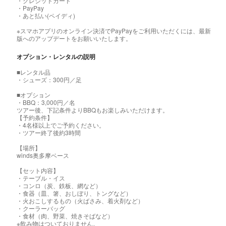
・クレジットカード
・PayPay
・あと払い(ペイディ)
※スマホアプリのオンライン決済でPayPayをご利用いただくには、最新
版へのアップデートをお願いいたします。
オプション・レンタルの説明
■レンタル品
・シューズ：300円／足
■オプション
・BBQ：3,000円／名
ツアー後、下記条件よりBBQもお楽しみいただけます。
【予約条件】
・4名様以上でご予約ください。
・ツアー終了後約3時間
【場所】
winds奥多摩ベース
【セット内容】
・テーブル・イス
・コンロ（炭、鉄板、網など）
・食器（皿、箸、おしぼり、トングなど）
・火おこしするもの（火ばさみ、着火剤など）
・クーラーバッグ
・食材（肉、野菜、焼きそばなど）
※飲み物はついておりません。