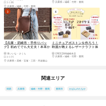
ートート！色違いもかわいい手
ートート！色違いもかわいい手
兵庫県
城崎・竹野・豊岡
口コミ(6)
作りバッグ体験
作りバッグ体験
兵庫県
城崎・竹野・豊岡
3位
4位
【兵庫・尼崎市・手作りバッ
ミニチュアボストンを作ろう！
グ】初めてでも大丈夫！本革か
鞄屋が教えるレザークラフト体
ばんを作ってみよう！
験｜カフェワークショップ
革いいな・さくら
CREEZAN城崎本店
兵庫県
城崎・竹野・豊岡
口コミ(1)
兵庫県
尼崎・宝塚・三田・丹波篠山
関連エリア
関西
兵庫県
城崎・竹野・豊岡
豊岡市
かばんのたなか