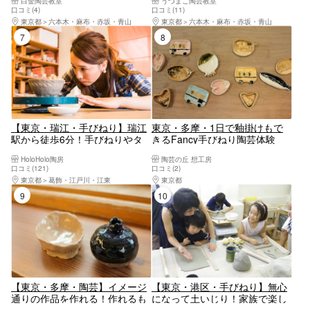
白金陶芸教室
うづまこ陶芸教室
口コミ(4)
口コミ(11)
東京都
六本木・麻布・赤坂・青山
東京都
六本木・麻布・赤坂・青山
7位
8位
【東京・瑞江・手びねり】瑞江
東京・多摩・1日で釉掛けもで
駅から徒歩6分！手びねりやタ
きるFancy手びねり陶芸体験
タラ作りで陶芸体験（約1.5時
（約2時間・初めてでも安
HoloHolo陶房
陶芸の丘 想工房
間）
心！）
口コミ(121)
口コミ(2)
東京都
葛飾・江戸川・江東
東京都
八王子・立川・町田・府中・調布
9位
10位
【東京・多摩・陶芸】イメージ
【東京・港区・手びねり】無心
通りの作品を作れる！作れるも
になって土いじり！家族で楽し
のが多彩な手びねり陶芸体験
める手びねり教室