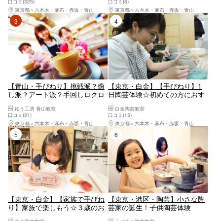
口コミ(325)
口コミ(8)
は自由に形を作れます。スタッ
東京都
六本木・麻布・赤坂・青山
東京都
六本木・麻布・赤坂・青山
フか丁寧にサポートしますので
3位
4位
安心（赤羽橋駅の裏）
【青山・手びねり】挑戦派？癒
【東京・白金】【手びねり】1
し派？アート派？手回しロクロ
日陶芸体験☆初めての方におす
で陶芸トリップ♪お一人様・女
すめ（60分）
ゆう工房 青山教室
白金陶芸教室
性同士・カップル・ファミリー
口コミ(31)
口コミ(15)
に
東京都
六本木・麻布・赤坂・青山
東京都
六本木・麻布・赤坂・青山
5位
6位
【東京・白金】【家族で手びね
【東京・港区・陶芸】小さな陶
り】家族で楽しもう☆３歳のお
芸家の誕生！子供陶芸体験
子様からOK（60分／2名様～）
♪（手びねり）