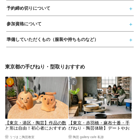
予約締め切りについて
参加資格について
準備していただくもの（服装や持ちものなど）
東京都の手びねり・型取りおすすめ
1位
2位
【東京・港区・陶芸】作品の数
【東京・赤羽橋・麻布十番・手
と形は自由！初心者におすすめ
びねり・陶芸体験】デートやお
の陶芸体験（手びねり）
友達や旅の思い出にあなただけ
うづまこ陶芸教室
陶芸 gallery cafe 私游
の器を作りませんか？手びねり