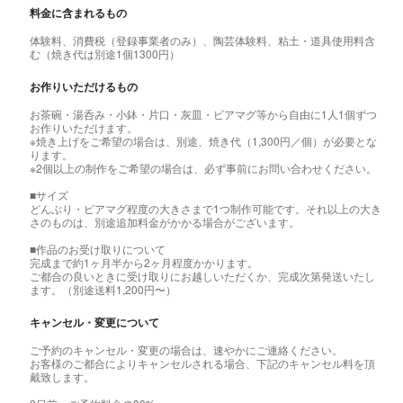
料金に含まれるもの
体験料、消費税（登録事業者のみ）、陶芸体験料、粘土・道具使用料含
む（焼き代は別途1個1300円）
お作りいただけるもの
お茶碗・湯呑み・小鉢・片口・灰皿・ビアマグ等から自由に1人1個ずつ
お作りいただけます。
※焼き上げをご希望の場合は、別途、焼き代（1,300円／個）が必要とな
ります。
※2個以上の制作をご希望の場合は、必ず事前にお問い合わせください。
■サイズ
どんぶり・ビアマグ程度の大きさまで1つ制作可能です。それ以上の大き
さのものは、別途追加料金がかかる場合がございます。
■作品のお受け取りについて
完成まで約1ヶ月半から2ヶ月程度かかります。
ご都合の良いときに受け取りにお越しいただくか、完成次第発送いたし
ます。（別途送料1,200円〜）
キャンセル・変更について
ご予約のキャンセル・変更の場合は、速やかにご連絡ください。
お客様のご都合によりキャンセルされる場合、下記のキャンセル料を頂
戴致します。