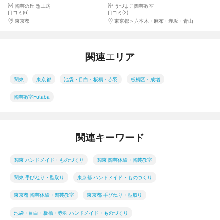
陶芸の丘 想工房
うづまこ陶芸教室
口コミ(6)
口コミ(2)
東京都
八王子・立川・町田・府中・調布
東京都
六本木・麻布・赤坂・青山
関連エリア
関東
東京都
池袋・目白・板橋・赤羽
板橋区・成増
陶芸教室Futaba
関連キーワード
関東 ハンドメイド・ものづくり
関東 陶芸体験・陶芸教室
関東 手びねり・型取り
東京都 ハンドメイド・ものづくり
東京都 陶芸体験・陶芸教室
東京都 手びねり・型取り
池袋・目白・板橋・赤羽 ハンドメイド・ものづくり