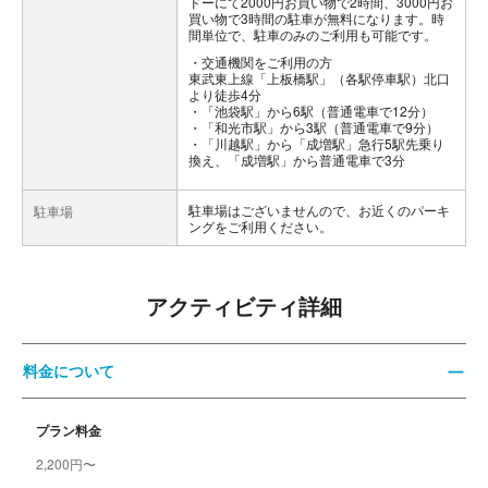
ドーにて2000円お買い物で2時間、3000円お
買い物で3時間の駐車が無料になります。時
間単位で、駐車のみのご利用も可能です。
交通機関をご利用の方
東武東上線「上板橋駅」（各駅停車駅）北口
より徒歩4分
・「池袋駅」から6駅（普通電車で12分）
・「和光市駅」から3駅（普通電車で9分）
・「川越駅」から「成増駅」急行5駅先乗り
換え、「成増駅」から普通電車で3分
駐車場はございませんので、お近くのパーキ
駐車場
ングをご利用ください。
アクティビティ詳細
料金について
プラン料金
2,200円〜