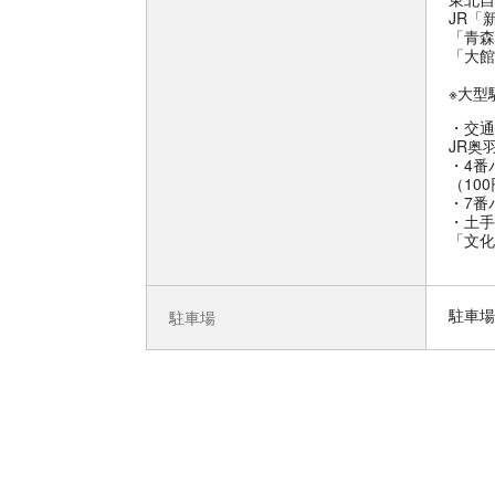
JR「
「青森
「大館
※大型
交通
JR奥
・4番
（10
・7番
・土手
「文化
駐車場
駐車場