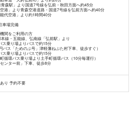
新青森駅」より国道7号線を弘前・秋田方面へ約45分
空港」より青森空港道路・国道7号線を弘前方面へ約40分
能代空港」より約1時間40分
駐車場完備
機関をご利用の方
羽本線・五能線、弘南線「弘前駅」より
バス乗り場よりバスで約15分
0円バス「ためのぶ号」津軽藩ねぷた村下車、徒歩すぐ）
バス乗り場よりバスで約15分
町循環バス乗り場より土手町循環バス（10分毎運行）
センター前」下車、徒歩8分
あり 予約不要