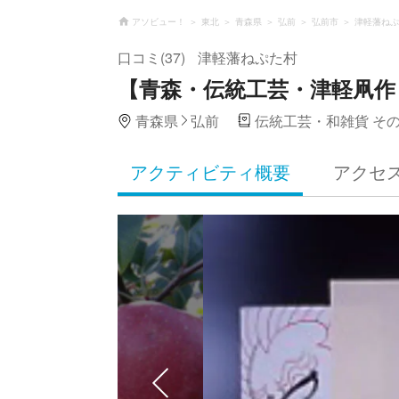
アソビュー！
東北
青森県
弘前
弘前市
津軽藩ねぷ
口コミ(37)
津軽藩ねぷた村
【青森・伝統工芸・津軽凧作
青森県
弘前
伝統工芸・和雑貨 そ
アクティビティ概要
アクセ