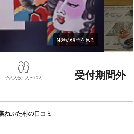
体験の様子を見る
受付期間外
予約人数
1人〜10人
藩ねぷた村の口コミ