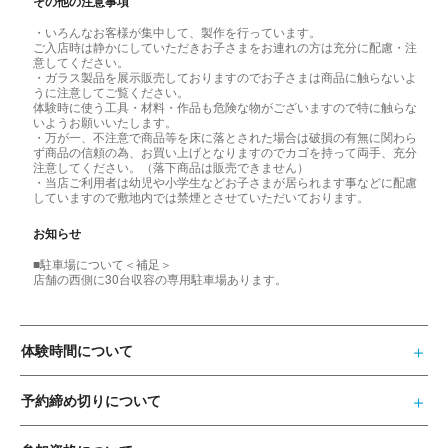
その他の注意事項
・いろんなお客様が集中して、製作を行っています。
ご入店時は静かにしていただきお子さまをお連れの方は充分に配慮・注
意してください。
・ガラス製品を展示販売しておりますのでお子さまは商品に触らないよ
うに注意してご覧ください。
体験時に使う工具・材料・作品も危険な物がございますので特に触らな
いようお願いいたします。
・万が一、不注意で商品等を床に落とされた場合は破損の有無に関わら
ず商品の信頼の為、お買い上げとなりますのでカゴを持って両手、充分
注意してください。（落下商品は販売できません）
・当店ご利用者は幼児や小学生などお子さまが居られます事などに配慮
していますので敷地内では禁煙とさせていただいております。
お知らせ
■駐車場について＜補足＞
店舗の西側に30台収容の専用駐車場あります。
体験時間について
予約締め切りについて