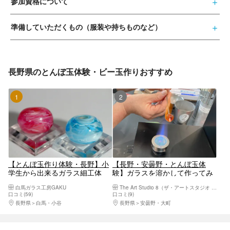
参加資格について
準備していただくもの（服装や持ちものなど）
長野県のとんぼ玉体験・ビー玉作りおすすめ
1位
2位
【とんぼ玉作り体験・長野】小
【長野・安曇野・とんぼ玉体
学生から出来るガラス細工体
験】ガラスを溶かして作ってみ
験！旅の思い出の一品に、1対1
よう！とんぼ玉（1個）
白馬ガラス工房GAKU
The Art Studio 8（ザ・アートスタジオ エイト）
で安心安全サポート！白馬駅よ
口コミ(59)
口コミ(9)
り車で5分
長野県
白馬・小谷
長野県
安曇野・大町