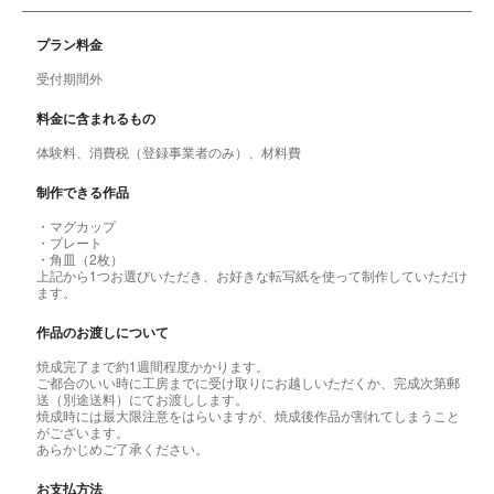
プラン料金
受付期間外
料金に含まれるもの
体験料、消費税（登録事業者のみ）、材料費
制作できる作品
・マグカップ
・プレート
・角皿（2枚）
上記から1つお選びいただき、お好きな転写紙を使って制作していただけ
ます。
作品のお渡しについて
焼成完了まで約1週間程度かかります。
ご都合のいい時に工房までに受け取りにお越しいただくか、完成次第郵
送（別途送料）にてお渡しします。
焼成時には最大限注意をはらいますが、焼成後作品が割れてしまうこと
がございます。
あらかじめご了承ください。
お支払方法