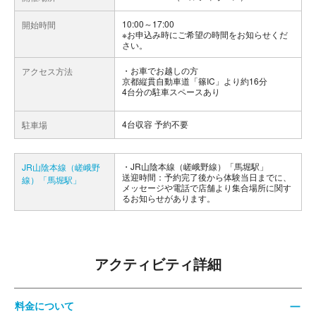
10:00～17:00
開始時間
※お申込み時にご希望の時間をお知らせくだ
さい。
お車でお越しの方
アクセス方法
京都縦貫自動車道「篠IC」より約16分
4台分の駐車スペースあり
4台収容 予約不要
駐車場
JR山陰本線（嵯峨野線）「馬堀駅」
JR山陰本線（嵯峨野
送迎時間：予約完了後から体験当日までに、
線）「馬堀駅」
メッセージや電話で店舗より集合場所に関す
るお知らせがあります。
アクティビティ詳細
料金について