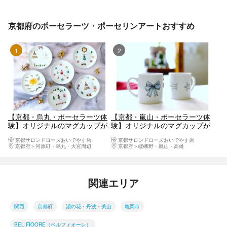
京都府のポーセラーツ・ポーセリンアートおすすめ
1位
2位
【京都・烏丸・ポーセラーツ体
【京都・嵐山・ポーセラーツ体
験】オリジナルのマグカップが
験】オリジナルのマグカップが
作れます
作れます
京都サロンドローズおいでやす店
京都サロンドローズおいでやす店
京都府
河原町・烏丸・大宮周辺
京都府
嵯峨野・嵐山・高雄
関連エリア
関西
京都府
湯の花・丹波・美山
亀岡市
BEL FIOORE（ベルフィオーレ）