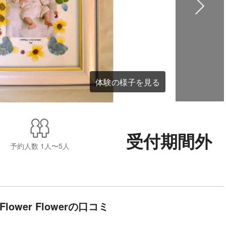
体験の様子を見る
受付期間外
予約人数
1人〜5人
lower Flowerの口コミ