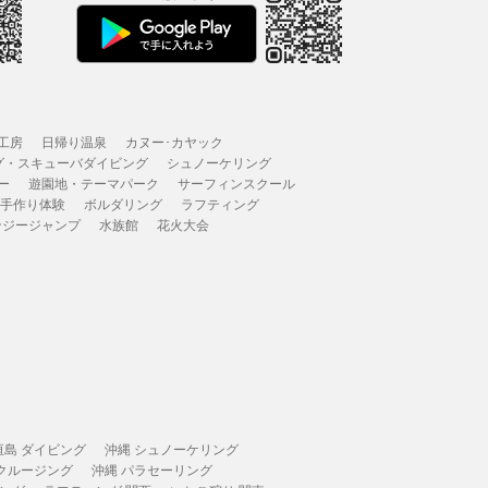
工房
日帰り温泉
カヌー･カヤック
グ・スキューバダイビング
シュノーケリング
ー
遊園地・テーマパーク
サーフィンスクール
 手作り体験
ボルダリング
ラフティング
ンジージャンプ
水族館
花火大会
垣島 ダイビング
沖縄 シュノーケリング
 クルージング
沖縄 パラセーリング