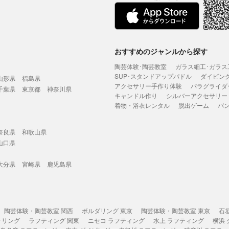
おすすめのジャンルから探す
陶芸体験･陶芸教室
ガラス細工･ガラス
SUP･スタンドアップパドル
ダイビン
山形県
福島県
アクセサリー手作り体験
パラグライダ
千葉県
東京都
神奈川県
キャンドル作り
シルバーアクセサリー
着物・浴衣レンタル
脱出ゲーム
バ
奈良県
和歌山県
山口県
大分県
宮崎県
鹿児島県
陶芸体験・陶芸教室 関西
ボルダリング 東京
陶芸体験・陶芸教室 東京
石
ケリング
ラフティング 関東
ニセコ ラフティング
水上 ラフティング
横浜