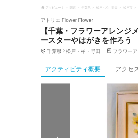
アソビュー！
関東
千葉県
松戸・柏・野田
松戸市
アトリエ Flower Flower
【千葉・フラワーアレンジ
ースターやはがきを作ろう
千葉県
松戸・柏・野田
フラワーア
アクティビティ概要
アクセ