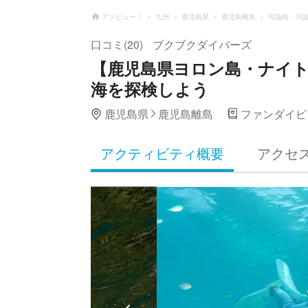
アソビュー！
九州
鹿児島県
鹿児島離島
与論島・与
口コミ(20)
ブクブクダイバーズ
【鹿児島県ヨロン島・ナイ
海を探検しよう
鹿児島県
鹿児島離島
ファンダイビ
アクティビティ概要
アクセ