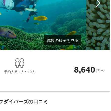
体験の様子を見る
8,640
円
〜
予約人数
1人〜10人
クダイバーズの口コミ