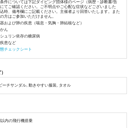
条件については下記ダイビング団体様のページ（病歴・診断書/告
にてご確認ください。ご不明点やご心配な症状などございました
込時、備考欄にご記載ください。主催者より回答いたします。また
の方はご参加いただけません。
器および肺の疾患（喘息・気胸・肺結核など）
かん
シュリン依存の糖尿病
疾患など
態チェックシート
ど）
 ビーチサンダル, 動きやすい服装, タオル
間以内の飛行機搭乗