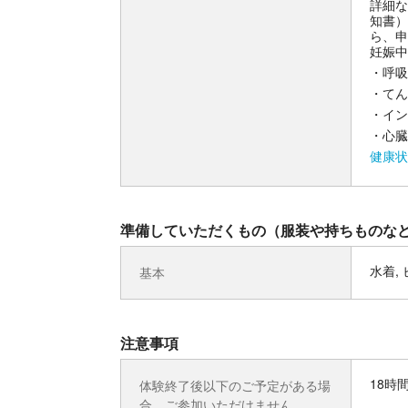
詳細な
知書）
ら、申
妊娠中
・呼吸
・てん
・イン
・心臓
健康状
準備していただくもの（服装や持ちものな
水着,
基本
注意事項
18時
体験終了後以下のご予定がある場
合、ご参加いただけません。