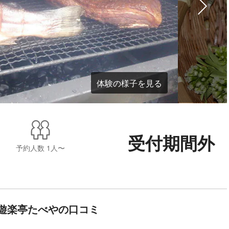
体験の様子を見る
受付期間外
予約人数
1人〜
遊楽亭たべやの口コミ