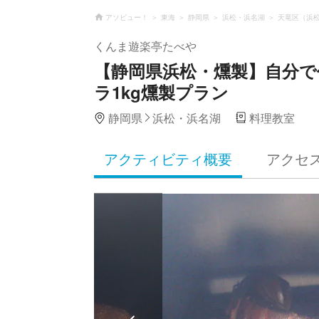
アソビュー！
東海
静岡県
浜松・浜名湖
天竜区（浜
くんま遊楽亭たべや
【静岡県浜松・燻製】自分
ラ1kg燻製プラン
静岡県
浜松・浜名湖
料理教室
アクティビティ概要
アクセ