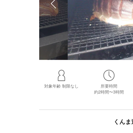
対象年齢
制限なし
所要時間
約2時間〜3時間
くんま