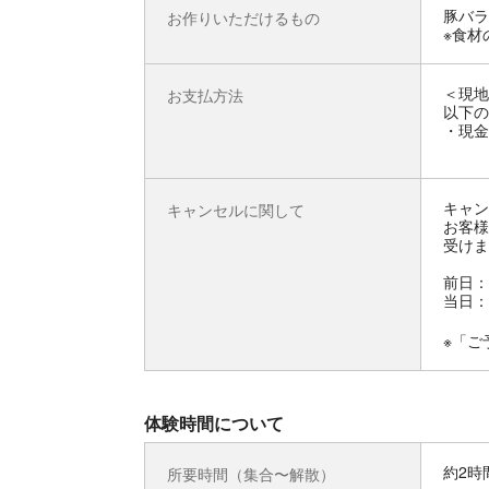
豚バラ
お作りいただけるもの
※食材
＜現地
お支払方法
以下の
・現金
キャン
キャンセルに関して
お客様
受けま
前日：
当日：
※「ご
体験時間について
約2時
所要時間（集合〜解散）