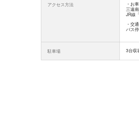
お車
アクセス方法
三遠南
JR線
交通
バス停
3台収
駐車場