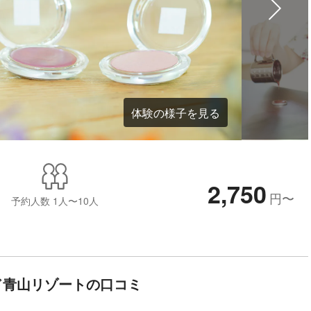
体験の様子を見る
2,750
円
〜
予約人数
1人〜10人
ド青山リゾートの口コミ