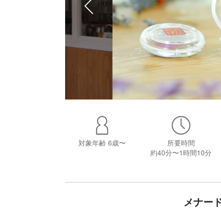
対象年齢
6歳〜
所要時間
約40分〜1時間10分
メナー