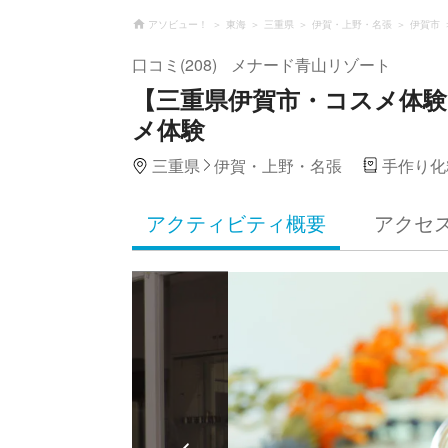
アソビュー！
東海
三重県
伊賀・上野・名張
伊賀市
口コミ(208)
メナード青山リゾート
【三重県伊賀市・コスメ体
メ体験
三重県
伊賀・上野・名張
手作り化
アクティビティ概要
アクセ