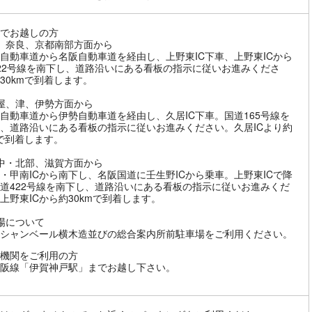
でお越しの方
、奈良、京都南部方面から
自動車道から名阪自動車道を経由し、上野東IC下車、上野東ICから
22号線を南下し、道路沿いにある看板の指示に従いお進みくださ
30kmで到着します。
屋、津、伊勢方面から
自動車道から伊勢自動車道を経由し、久居IC下車。国道165号線を
、道路沿いにある看板の指示に従いお進みください。久居ICより約
mで到着します。
中・北部、滋賀方面から
・甲南ICから南下し、名阪国道に壬生野ICから乗車。上野東ICで降
道422号線を南下し、道路沿いにある看板の指示に従いお進みくだ
上野東ICから約30kmで到着します。
場について
シャンベール横木造並びの総合案内所前駐車場をご利用ください。
機関をご利用の方
阪線「伊賀神戸駅」までお越し下さい。