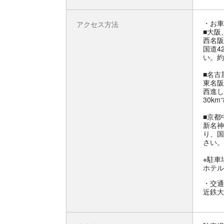
お車
アクセス方法
■大阪
西名阪
国道4
い。約
■名古
東名阪
西進し
30k
■京都
新名神
り、国
さい。
※駐車
ホテル
交通
近鉄大