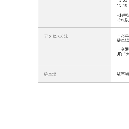
13:35
15:40
※お申
それ以
お車
アクセス方法
駐車場
交通
JR「
駐車場
駐車場