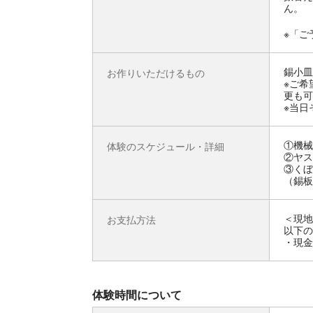
ん。
※「ご
錫小皿
お作りいただけるもの
※ご希
更も可
※当日
①機械
体験のスケジュール・詳細
②ヤス
③くぼ
（錫板
＜現地
お支払方法
以下の
・現金
体験時間について