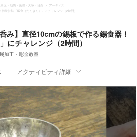
豊島区・池袋・巣鴨・大塚・目白
アーティス
器！伝統技法「鍛金（たんきん）」にチャレンジ（2時間）
呑み】直径10cmの錫板で作る錫食器！
」にチャレンジ（2時間）
属加工・彫金教室
ス
アクティビティ詳細