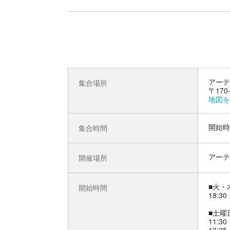
アーテ
集合場所
〒17
地図を
開始時
集合時間
アーテ
開催場所
■火・
開始時間
18:30
■土曜
11:30