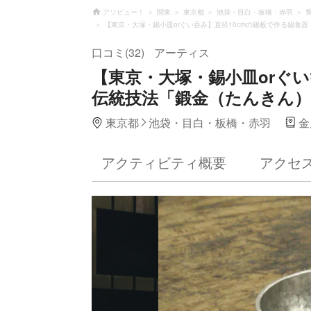
アソビュー！
関東
東京都
池袋・目白・板橋・赤羽
【東京・大塚・錫小皿orぐい呑み】直径10cmの錫板で作る錫食
口コミ(32)
アーティス
【東京・大塚・錫小皿orぐい
伝統技法「鍛金（たんきん）
東京都
池袋・目白・板橋・赤羽
金
アクティビティ概要
アクセ