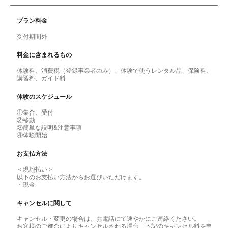
プラン料金
受付期間外
料金に含まれるもの
体験料、消費税（登録事業者のみ）、体験で使うレンタル品、保険料、
講習料、ガイド料
体験のスケジュール
①集合、受付
②移動
③簡単な説明&注意事項
④体験開始
お支払方法
＜現地払い＞
以下のお支払い方法からお選びいただけます。
・現金
キャンセルに関して
キャンセル・変更の場合は、お電話にて速やかにご連絡ください。
お客様のご都合によりキャンセルされる場合、下記のキャンセル料を申