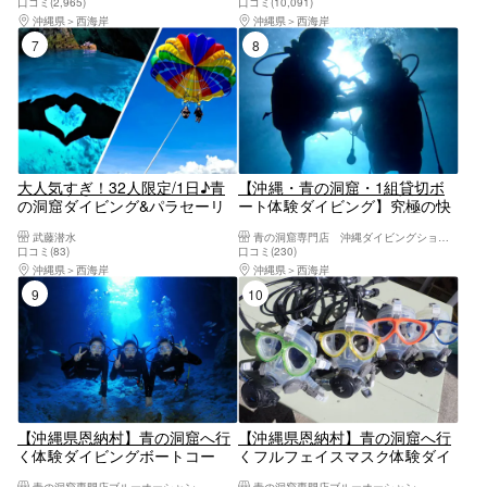
口コミ(2,965)
口コミ(10,091)
影！／手ぶらでOK／当日予約・
グループガイド貸切♪レビュー
沖縄県
西海岸
沖縄県
西海岸
初心者、泳げない方大歓迎！☆
高評価多数店♪沖縄本島恩納村
7位
8位
シャワー、ドライヤー完備
貸切ビーチ体験ダイビング
大人気すぎ！32人限定/1日♪青
【沖縄・青の洞窟・1組貸切ボ
の洞窟ダイビング&パラセーリ
ート体験ダイビング】究極の快
ング♪最楽コラボを同時に
適さを追求フルフェイスマスク
武藤潜水
青の洞窟専門店 沖縄ダイビングショップ和
♪GoPro無料写真動画すぐスマ
使用●青の洞窟高確率◯Insta360
口コミ(83)
口コミ(230)
ホ♪無料タオル餌あげ♪当日予約
＆GoPro13導入☆写真動画無
沖縄県
西海岸
沖縄県
西海岸
初心者大歓迎☆1グループガイ
料！魚餌付無料・充実アメニテ
9位
10位
ド貸切♪レビュー高評価多数
ィーが自慢
【沖縄県恩納村】青の洞窟へ行
【沖縄県恩納村】青の洞窟へ行
く体験ダイビングボートコー
くフルフェイスマスク体験ダイ
ス！Gopro無料レンタル付＆豪
ビングボートツアー！Gopro無
青の洞窟専門店ブルーオーシャン
青の洞窟専門店ブルーオーシャン