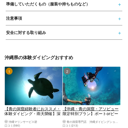
準備していただくもの（服装や持ちものなど）
注意事項
安全に対する取り組み
沖縄県の体験ダイビングおすすめ
1位
2位
【青の洞窟経験者におススメ・
【沖縄・青の洞窟・アソビュー
体験ダイビング・雨天開催】深
限定特別プラン】ボートorビー
場でがっつりダイビング！☆安
チを選んでその日一番美しい海
沖縄マリンサービス碧
青の洞窟専門店 沖縄ダイビングショップ和
心の完全貸し切りツアー☆手ぶ
へプライベート体験ダイビン
口コミ(590)
口コミ(213)