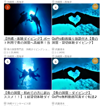
らでOK☆当日予約・初心者、泳
グ！フルフェイスマスク選択無
沖縄県
西海岸
沖縄県
西海岸
げない方大歓迎！☆シャワード
料・insta360無料レンタル
3位
4位
ライヤー完備！
【沖縄・体験ダイビング】ボー
GoPro動画撮り放題付き【青の
ト利用で青の洞窟へ高確率！当
洞窟・貸切体験ダイビング】
日予約OK&現地決済OK！1組貸
GoPro動画すぐ転送！無料タオ
青の洞窟専門店 沖縄ダイビングショップ和
武藤潜水
切初心者安心・GoPro撮影無料
ル・サンダルレンタル☆当日予
口コミ(5,889)
口コミ(409)
｜恩納村／ダイソン・ReFaドラ
約・初心者大歓迎☆1グループ
沖縄県
西海岸
沖縄県
西海岸
イヤー完備の快適施設｜手ぶら
ガイド貸切♪レビュー高評価多
5位
6位
でOK
数店♪
【青の洞窟・初めての方に超お
【青の洞窟・ダイビング】
ススメ！！】１組貸切体験ダイ
GoPro無料動画写真すぐ転送♪
ビング開催プラン／女性スタッ
タオル・サンダル無料レンタル
沖縄マリンサービス碧
武藤潜水
フ在籍／無料！GOPRO写真撮
☆当日予約・初心者大歓迎☆1