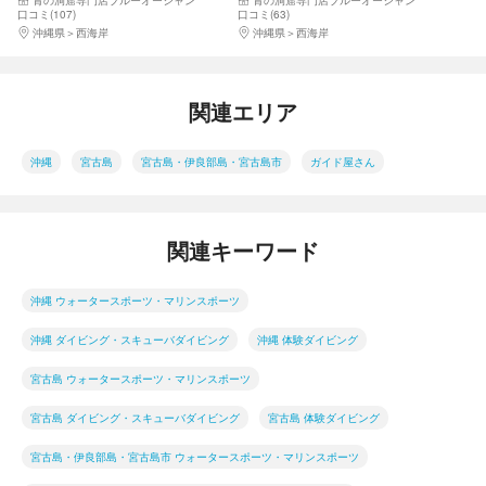
華7大特典付
料レンタル付、豪華7大特典付
口コミ(107)
口コミ(63)
沖縄県
西海岸
沖縄県
西海岸
関連エリア
沖縄
宮古島
宮古島・伊良部島・宮古島市
ガイド屋さん
関連キーワード
沖縄 ウォータースポーツ・マリンスポーツ
沖縄 ダイビング・スキューバダイビング
沖縄 体験ダイビング
宮古島 ウォータースポーツ・マリンスポーツ
宮古島 ダイビング・スキューバダイビング
宮古島 体験ダイビング
宮古島・伊良部島・宮古島市 ウォータースポーツ・マリンスポーツ