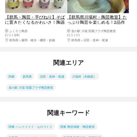
【群馬・陶芸・手びねり】そば
【群馬県川場村・陶芸教室】た
に置きたくなるかわいさ！陶器
っぷり陶芸を楽しめる！2品作
のふくろう作り
れる40分
ふくろう陶房
道の駅 川場 田園プラザ陶芸教室
口コミ(26)
口コミ(1)
群馬県
藤岡・碓氷・磯部・妙義
群馬県
沼田・老神・尾瀬
関連エリア
関東
群馬県
沼田・老神・尾瀬
川場村（利根郡）
道の駅 川場 田園プラザ陶芸教室
関連キーワード
関東 ハンドメイド・ものづくり
関東 陶芸体験・陶芸教室