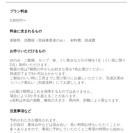
プラン料金
3,800円〜
料金に含まれるもの
体験料、消費税（登録事業者のみ）、材料費、焼成費
お作りいただけるもの
ゆのみ、ご飯碗、カップ、鉢、ぐい飲みなどの小物を1点（ぐい呑に限り
2点）制作いただけます。
釉薬の色は7種類の中からお好きな色を1色お選びください。
焼成完了まで3か月以上かかります。
ご都合のいい時に工房までに受け取りにお越しいただくか、完成次第ゆ
うパック着払い（別途送料）にてお渡しします。
※お届け期間はこれを保障するものではありません。
場合により3か月を超えることがあります。
※送料は作品の個数、梱包の大きさ、県内外、距離により異なります。
注意事項など
予約された方が優先されます。
土日祝日、夏休み中などは混み合い、長い時間お待ちいただくことが
多々ありますので、事前に予約していただくとご希望の時間から始めら