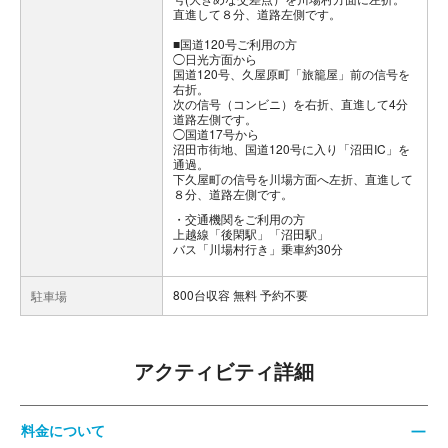
直進して８分、道路左側です。
■国道120号ご利用の方
◯日光方面から
国道120号、久屋原町「旅籠屋」前の信号を
右折。
次の信号（コンビニ）を右折、直進して4分
道路左側です。
◯国道17号から
沼田市街地、国道120号に入り「沼田IC」を
通過。
下久屋町の信号を川場方面へ左折、直進して
８分、道路左側です。
交通機関をご利用の方
上越線「後閑駅」「沼田駅」
バス「川場村行き」乗車約30分
800台収容 無料 予約不要
駐車場
アクティビティ詳細
料金について