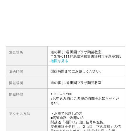
道の駅 川場 田園プラザ陶芸教室
集合場所
〒378-0111群馬県利根郡川場村大字萩室385
地図を見る
開始時間までにお越しください。
集合時間
道の駅 川場 田園プラザ陶芸教室
開催場所
10:00～17:00
開始時間
※お申込み時にご希望の時間をお知らせくだ
さい。
お車でお越しの方
アクセス方法
■高速道路ご利用の方
関越道「沼田IC」出口信号を左折。
左側車線を走行し、２つ目「下久屋町」の信
号(大きめな交差点）を川場村方面に左折。