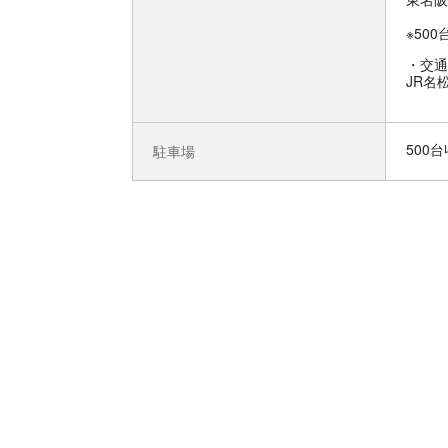
※50
交通
JR名
500
駐車場