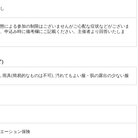
し
態による参加の制限はございませんがご心配な症状などがございま
、申込み時に備考欄にご記載ください。主催者より回答いたしま
ど）
, 雨具(簡易的なものは不可), 汚れてもよい服・肌の露出の少ない服
エーション保険