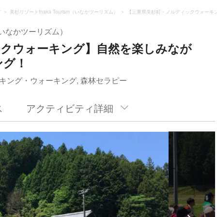
市
美杉リゾートInaka Tourism（いなかツーリズム）
【三重県美杉町・ノルディックウォーキ
sm（いなかツーリズム）
ックウォーキング】自然を楽しみなが
ング！
キング・ウォーキング, 森林セラピー
ス
アクティビティ詳細