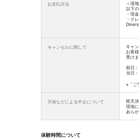
＜現地
お支払方法
以下の
・現金
・クレジ
Diner
キャン
キャンセルに関して
お客様
受けま
前日：
当日：
※「ご
雨天決
天候などによる中止について
現地に
あらか
体験時間について