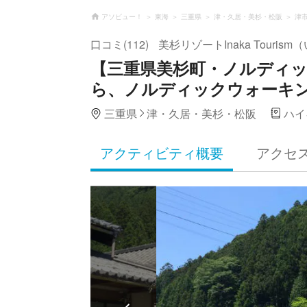
アソビュー！
東海
三重県
津・久居・美杉・松阪
津
口コミ(112)
美杉リゾートInaka Touri
【三重県美杉町・ノルディ
ら、ノルディックウォーキ
三重県
津・久居・美杉・松阪
ハイ
アクティビティ概要
アクセ