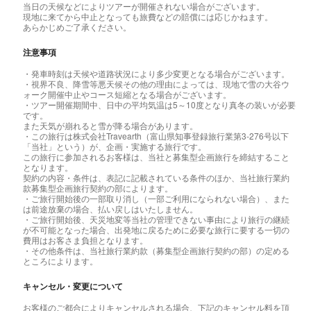
当日の天候などによりツアーが開催されない場合がございます。
現地に来てから中止となっても旅費などの賠償には応じかねます。
あらかじめご了承ください。
注意事項
・発車時刻は天候や道路状況により多少変更となる場合がございます。
・視界不良、降雪等悪天候その他の理由によっては、現地で雪の大谷ウ
ォーク開催中止やコース短縮となる場合がございます。
・ツアー開催期間中、日中の平均気温は5～10度となり真冬の装いが必要
です。
また天気が崩れると雪が降る場合があります。
・この旅行は株式会社Travearth（富山県知事登録旅行業第3‐276号以下
「当社」という）が、企画・実施する旅行です。
この旅行に参加されるお客様は、当社と募集型企画旅行を締結すること
となります。
契約の内容・条件は、表記に記載されている条件のほか、当社旅行業約
款募集型企画旅行契約の部によります。
・ご旅行開始後の一部取り消し（一部ご利用になられない場合）、また
は前途放棄の場合、払い戻しはいたしません。
・ご旅行開始後、天災地変等当社の管理できない事由により旅行の継続
が不可能となった場合、出発地に戻るために必要な旅行に要する一切の
費用はお客さま負担となります。
・その他条件は、当社旅行業約款（募集型企画旅行契約の部）の定める
ところによります。
キャンセル・変更について
お客様のご都合によりキャンセルされる場合、下記のキャンセル料を頂