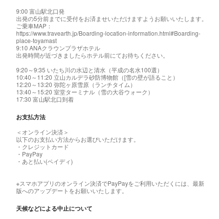
9:00 富山駅北口発
出発の5分前までに受付をお済ませいただけますようお願いいたします。
ご乗車MAP：
https://www.travearth.jp/Boarding-location-information.html#Boarding-
place-toyamast
9:10 ANAクラウンプラザホテル
出発時間が近づきましたらホテル前にてお待ちください。
9:20～9:35 いたち川の水辺と清水（平成の名水100選）
10:40～11:20 立山カルデラ砂防博物館（[雪の壁が語ること）
12:20～13:20 弥陀ヶ原雪原（ランチタイム）
13:40～15:20 室堂ターミナル（雪の大谷ウォーク）
17:30 富山駅北口到着
お支払方法
＜オンライン決済＞
以下のお支払い方法からお選びいただけます。
・クレジットカード
・PayPay
・あと払い(ペイディ)
※スマホアプリのオンライン決済でPayPayをご利用いただくには、最新
版へのアップデートをお願いいたします。
天候などによる中止について