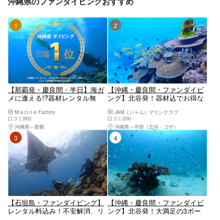
沖縄県のファンダイビングおすすめ
1位
2位
【那覇発・慶良間・半日】海ガ
【沖縄・慶良間・ファンダイビ
メに逢える!?器材レンタル無
ング】北谷発！器材込でお得な
料！ファンダイビング｜2025年
2ボートFUNダイビング
M.a.r.i.n.e Factory
JAM（ジャム）マリンクラブ
4月Google口コミ数「沖縄ダイ
口コミ(93)
口コミ(29)
ビング」第1位！
沖縄県
那覇
沖縄県
中部（北谷・コザ）
3位
4位
【石垣島・ファンダイビング】
【沖縄・慶良間・ファンダイビ
レンタル料込み！不安解消、リ
ング】北谷発！大満足の3ボー
フレッシュダイビング（2ダイ
トFUNダイビング