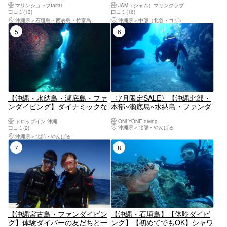
マリンショップtaitai
JAM（ジャム）マリンクラブ
ブ）
口コミ(13)
口コミ(16)
沖縄県
石垣島・西表島・竹富島
沖縄県
中部（北谷・コザ）
5位
6位
【沖縄・水納島・瀬底島・ファ
〈7月限定SALE〉【沖縄北部・
ンダイビング】ダイナミックな
本部~瀬底島~水納島・ファンダ
離島の地形を楽しもう！水納
イビング】県内有数の透明度！
ドロップイン 沖縄
ONLYONE diving
島・瀬底島FUNダイビング
ライセンス保有者向け2dive／3
沖縄県
北部・やんばる
口コミ(2)
時間プラン
沖縄県
北部・やんばる
7位
8位
【沖縄宮古島・ファンダイビン
【沖縄・石垣島】【体験ダイビ
グ】体験ダイバーの友だちと一
ング】【初めてでもOK】シャワ