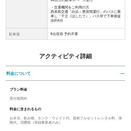
交通機関をご利用の方
西表島交通「白浜～豊原間運行」のバスに乗
車し「干立（ほしたて）」バス停で下車後徒
歩約4分
8台収容 予約不要
駐車場
アクティビティ詳細
料金について
プラン料金
受付期間外
料金に含まれるもの
お弁当、飲み物、タンク・ウェイト代、器材フルセットレンタル料、保
険代、消費税（登録事業者のみ）