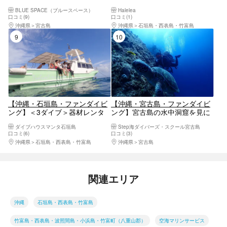
緒に潜れる！友達プラン
ーあり！機材フルレンタル込
BLUE SPACE（ブルースペース）
Halelea
み！カメラレンタル、写真撮影
口コミ(9)
口コミ(1)
無料プレゼント！きれいな海で
沖縄県
宮古島
沖縄県
石垣島・西表島・竹富島
最高の思い出を作ろう！
9位
10位
【沖縄・石垣島・ファンダイビ
【沖縄・宮古島・ファンダイビ
ング】＜3ダイブ＞器材レンタ
ング】宮古島の水中洞窟を見に
ル無料！マンタ、ウミガメ、ク
行こう！ファンダイビング（2
ダイブハウスマンタ石垣島
Step海ダイバーズ・スクール宮古島
マノミなどツアー写真プレゼン
ボート）
口コミ(6)
口コミ(3)
ト
沖縄県
石垣島・西表島・竹富島
沖縄県
宮古島
関連エリア
沖縄
石垣島・西表島・竹富島
竹富島・西表島・波照間島・小浜島・竹富町（八重山郡）
空海マリンサービス