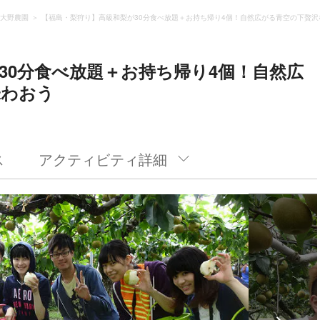
大野農園
【福島・梨狩り】高級和梨が30分食べ放題＋お持ち帰り4個！自然広がる青空の下贅沢
30分食べ放題＋お持ち帰り4個！自然広
味わおう
ス
アクティビティ詳細