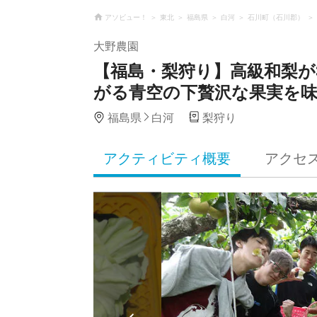
アソビュー！
東北
福島県
白河
石川町（石川郡）
大野農園
【福島・梨狩り】高級和梨が
がる青空の下贅沢な果実を
福島県
白河
梨狩り
アクティビティ概要
アクセ