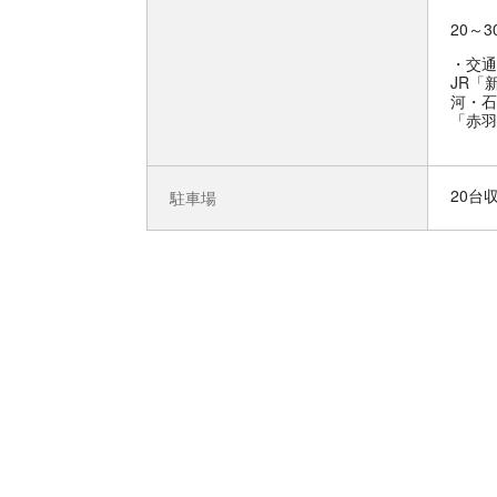
20～
交通
JR「
河・石
「赤羽
20台
駐車場