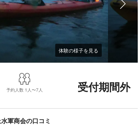
体験の様子を見る
受付期間外
予約人数
1人〜7人
上水軍商会の口コミ