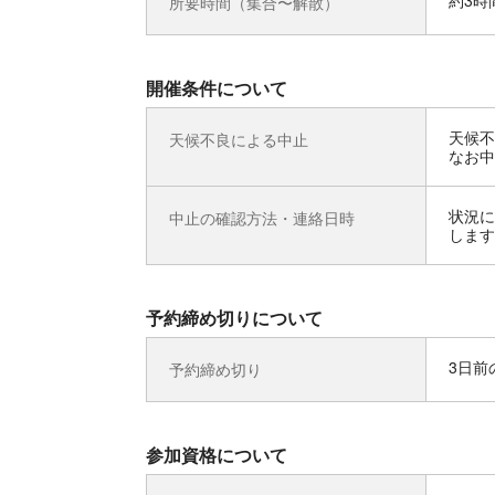
約3時
所要時間（集合〜解散）
開催条件について
天候不
天候不良による中止
なお中
状況に
中止の確認方法・連絡日時
します
予約締め切りについて
3日前の
予約締め切り
参加資格について