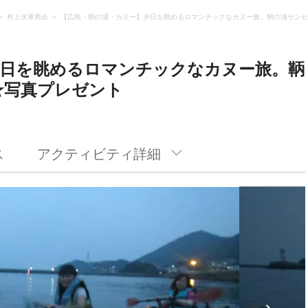
村上水軍商会
【広島・鞆の浦・カヌー】夕日を眺めるロマンチックなカヌー旅。鞆の浦サンセ
夕日を眺めるロマンチックなカヌー旅。鞆
★写真プレゼント
ス
アクティビティ詳細