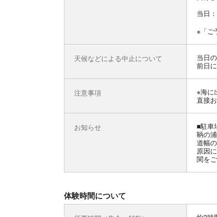
当日：
※「ご
当日の
天候などによる中止について
前日に
※海に
注意事項
直接お
■駐車
お知らせ
鞆の浦
道幅の
原因に
関をご
体験時間について