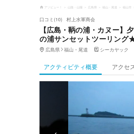
アソビュー！
山陰・山陽
広島県
福山・尾道
福山市
口コミ(10)
村上水軍商会
【広島・鞆の浦・カヌー】
の浦サンセットツーリング
広島県
福山・尾道
シーカヤック
アクティビティ概要
アクセ