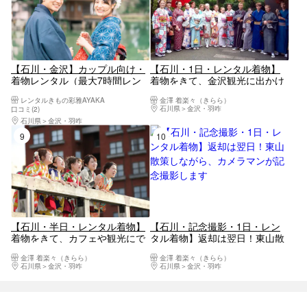
【石川・金沢】カップル向け・
【石川・1日・レンタル着物】
着物レンタル（最大7時間レン
着物をきて、金沢観光に出かけ
タル）
よう！ゆっくり翌日返却プラン
レンタルきもの彩雅AYAKA
金澤 着楽々（きらら）
石川県
金沢・羽咋
口コミ(2)
石川県
金沢・羽咋
9位
10位
【石川・半日・レンタル着物】
【石川・記念撮影・1日・レン
着物をきて、カフェや観光にで
タル着物】返却は翌日！東山散
かけよう。お手軽当日返却プラ
策しながら、カメラマンが記念
金澤 着楽々（きらら）
金澤 着楽々（きらら）
ン
撮影します
石川県
金沢・羽咋
石川県
金沢・羽咋