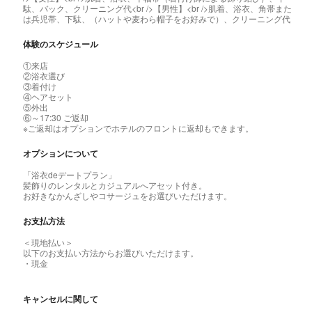
駄、バック、クリーニング代<br />【男性】<br />肌着、浴衣、角帯また
は兵児帯、下駄、（ハットや麦わら帽子をお好みで）、クリーニング代
体験のスケジュール
①来店
②浴衣選び
③着付け
④ヘアセット
⑤外出
⑥～17:30 ご返却
※ご返却はオプションでホテルのフロントに返却もできます。
オプションについて
「浴衣deデートプラン」
髪飾りのレンタルとカジュアルへアセット付き。
お好きなかんざしやコサージュをお選びいただけます。
お支払方法
＜現地払い＞
以下のお支払い方法からお選びいただけます。
・現金
キャンセルに関して