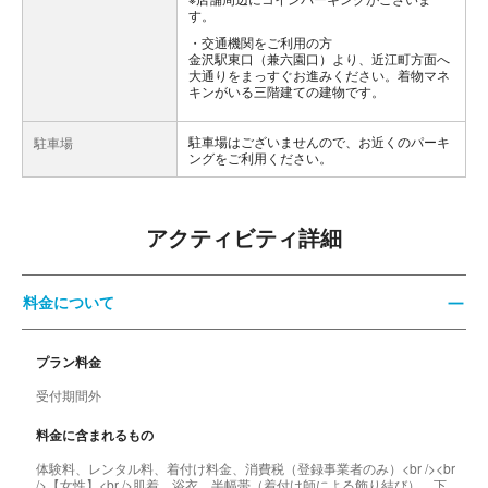
す。
交通機関をご利用の方
金沢駅東口（兼六園口）より、近江町方面へ
大通りをまっすぐお進みください。着物マネ
キンがいる三階建ての建物です。
駐車場はございませんので、お近くのパーキ
駐車場
ングをご利用ください。
アクティビティ詳細
料金について
プラン料金
受付期間外
料金に含まれるもの
体験料、レンタル料、着付け料金、消費税（登録事業者のみ）<br /><br
/>【女性】<br />肌着、浴衣、半幅帯（着付け師による飾り結び）、下