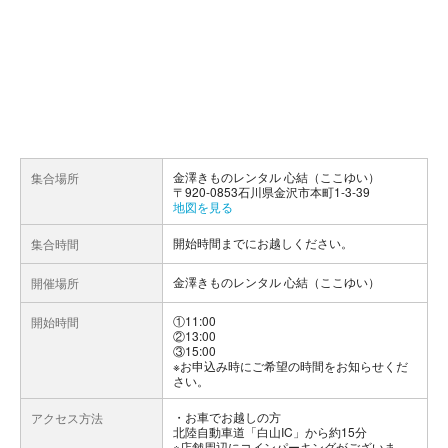
金澤きものレンタル 心結（ここゆい）
集合場所
〒920-0853石川県金沢市本町1-3-39
地図を見る
開始時間までにお越しください。
集合時間
金澤きものレンタル 心結（ここゆい）
開催場所
①11:00
開始時間
②13:00
③15:00
※お申込み時にご希望の時間をお知らせくだ
さい。
お車でお越しの方
アクセス方法
北陸自動車道「白山IC」から約15分
※店舗周辺にコインパーキングがございま