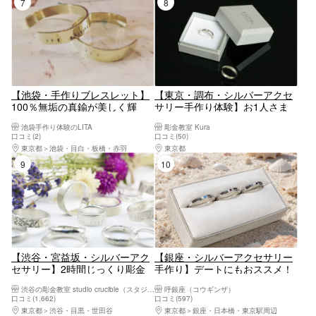
7位
8位
【池袋・手作りブレスレット】
【東京・調布・シルバーアクセ
100％無垢の真鍮が美しく輝
サリー手作り体験】お1人さま
く。バングル1点
大歓迎！彫金技法でシルバーリ
池袋手作り体験のLITA
彫金教室 Kura
ング作り
口コミ(2)
口コミ(50)
東京都
池袋・目白・板橋・赤羽
東京都
八王子・立川・町田・府中・調布
9位
10位
【渋谷・宮益坂・シルバーアク
【銀座・シルバーアクセサリー
セサリー】2時間じっくり彫金
手作り】デートにもおススメ！
職人体験！地金から作るシルバ
銀座で幸福のシルバーペアリン
渋谷の彫金教室 studio crucible（スタジオ クルーシブル）
呼銀座（コウギンザ）
ー刻印リング。親切・丁寧なレ
グ作り体験
口コミ(1,662)
口コミ(597)
クチャーだから安心！渋谷駅か
東京都
渋谷・目黒・世田谷
東京都
銀座・日本橋・東京駅周辺