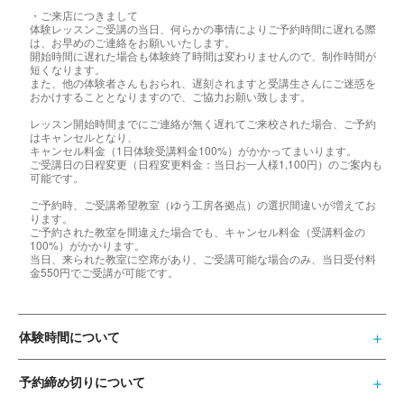
・ご来店につきまして
体験レッスンご受講の当日、何らかの事情によりご予約時間に遅れる際
は、お早めのご連絡をお願いいたします。
開始時間に遅れた場合も体験終了時間は変わりませんので、制作時間が
短くなります。
また、他の体験者さんもおられ、遅刻されますと受講生さんにご迷惑を
おかけすることとなりますので、ご協力お願い致します。
レッスン開始時間までにご連絡が無く遅れてご来校された場合、ご予約
はキャンセルとなり、
キャンセル料金（1日体験受講料金100%）がかかってまいります。
ご受講日の日程変更（日程変更料金：当日お一人様1,100円）のご案内も
可能です。
ご予約時、ご受講希望教室（ゆう工房各拠点）の選択間違いが増えてお
ります。
ご予約された教室を間違えた場合でも、キャンセル料金（受講料金の
100%）がかかります。
当日、来られた教室に空席があり、ご受講可能な場合のみ、当日受付料
金550円でご受講が可能です。
体験時間について
予約締め切りについて