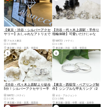
【東京・渋谷・シルバーアクセ
【渋谷・代々木上原駅・手作り
サリー】おしゃれなアトリエで
指輪体験】可愛いだけじゃな
思い出づくり！本格シルバーリ
い、ちょっと個性的な～スタッ
アカネス東京
MATEI（マテイ）
ング制作体験 デザイン豊富で
ズリング体験。代々木上原駅よ
口コミ(308)
口コミ(9)
ペアリングにもおすすめ♪＜原
り徒歩5分
東京都
渋谷・目黒・世田谷
東京都
渋谷・目黒・世田谷
宿・表参道エリア＞
5位
6位
【渋谷・代々木上原駅より徒歩
【東京・西荻窪・ペアリング制
5分！シルバーアクセサリー手
作】シンプルな甲丸リング（2
作り】耳元に、自分だけの輝き
時間半）・顔が映るまで磨き上
MATEI（マテイ）
オロ・アルジェント
を。～イヤーカフ体験～
げます。
口コミ(4)
口コミ(58)
東京都
渋谷・目黒・世田谷
東京都
新宿・中野・杉並・吉祥寺