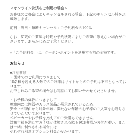
＜オンライン決済をご利用の場合＞
お客様のご都合によりキャンセルされる場合、下記のキャンセル料を頂
戴致します。
前日・当日・無断キャンセル：ご予約料金の100%
なお、変更のご要望は時期や予約状況によりご希望に添えない場合がご
ざいます。あらかじめご了承ください。
※「ご予約料金」は、クーポン/ポイントを適用する前の金額です。
お知らせ
■注意事項
・団体でのご利用につきまして
10名様を超える人数でのご利用はサイトからのご予約は不可となってお
ります。
お申し込みご希望の場合はお電話にてお問い合わせくださいませ。
・お子様の体験につきまして
教室内には陶器やガラス製品が展示されているため、
安全上の理由から対象年齢に満たない年齢のお子様のご入室をお断りさ
せていただいております。
ベビーカーやお子様を抱えてのご受講もできません。
対象年齢を満たすお子様が体験される際も保護者様がお付き添い、また
は一緒に制作される場合には
それぞれ別途オプション料金がかかります。