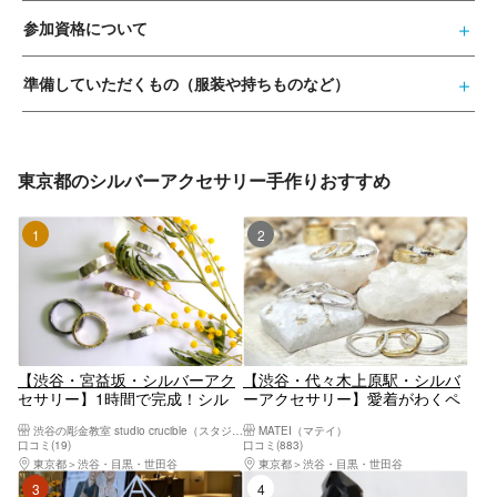
参加資格について
準備していただくもの（服装や持ちものなど）
東京都のシルバーアクセサリー手作りおすすめ
1位
2位
【渋谷・宮益坂・シルバーアク
【渋谷・代々木上原駅・シルバ
セサリー】1時間で完成！シル
ーアクセサリー】愛着がわくペ
バー鎚目リング。渋谷駅から徒
アリングを手作り！代々木上原
渋谷の彫金教室 studio crucible（スタジオ クルーシブル）
MATEI（マテイ）
歩6分
駅より徒歩5分。
口コミ(19)
口コミ(883)
東京都
渋谷・目黒・世田谷
東京都
渋谷・目黒・世田谷
3位
4位