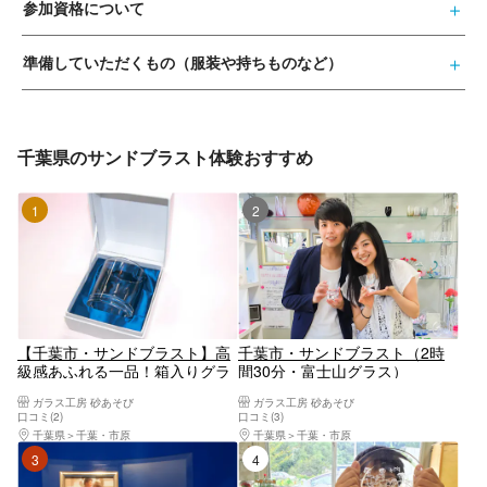
参加資格について
準備していただくもの（服装や持ちものなど）
千葉県のサンドブラスト体験おすすめ
1位
2位
【千葉市・サンドブラスト】高
千葉市・サンドブラスト（2時
級感あふれる一品！箱入りグラ
間30分・富士山グラス）
ス作り
ガラス工房 砂あそび
ガラス工房 砂あそび
口コミ(2)
口コミ(3)
千葉県
千葉・市原
千葉県
千葉・市原
3位
4位