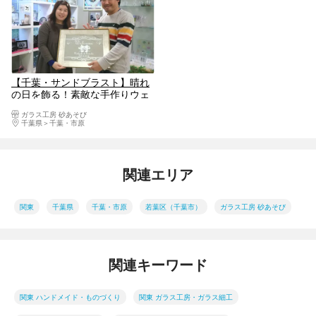
【千葉・サンドブラスト】晴れ
の日を飾る！素敵な手作りウェ
ルカムボードでお出迎え（貸
ガラス工房 砂あそび
切）
千葉県
千葉・市原
関連エリア
関東
千葉県
千葉・市原
若葉区（千葉市）
ガラス工房 砂あそび
関連キーワード
関東 ハンドメイド・ものづくり
関東 ガラス工房・ガラス細工