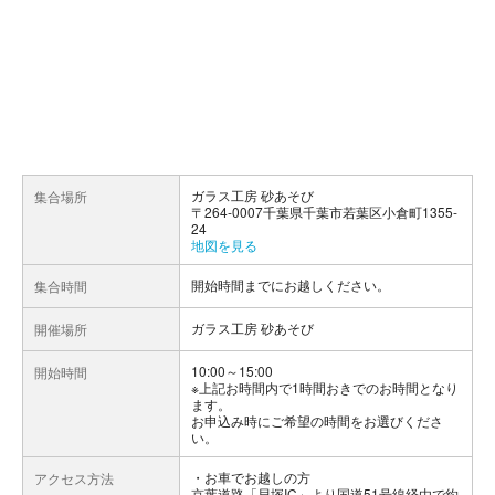
ガラス工房 砂あそび
集合場所
〒264-0007千葉県千葉市若葉区小倉町1355-
24
地図を見る
開始時間までにお越しください。
集合時間
ガラス工房 砂あそび
開催場所
10:00～15:00
開始時間
※上記お時間内で1時間おきでのお時間となり
ます。
お申込み時にご希望の時間をお選びくださ
い。
お車でお越しの方
アクセス方法
京葉道路「貝塚IC」より国道51号線経由で約