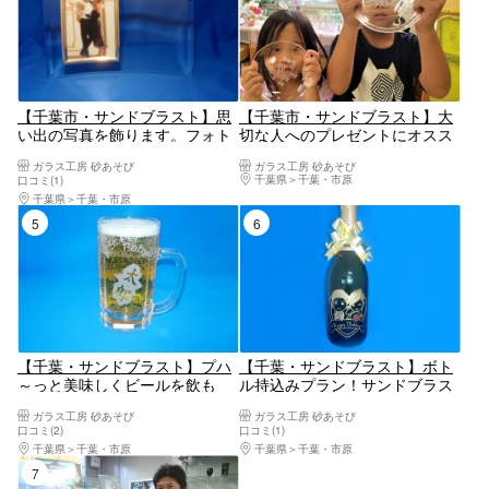
【千葉市・サンドブラスト】思
【千葉市・サンドブラスト】大
い出の写真を飾ります。フォト
切な人へのプレゼントにオスス
フレーム
メ！丸皿づくり
ガラス工房 砂あそび
ガラス工房 砂あそび
千葉県
千葉・市原
口コミ(1)
千葉県
千葉・市原
5位
6位
【千葉・サンドブラスト】プハ
【千葉・サンドブラスト】ボト
～っと美味しくビールを飲も
ル持込みプラン！サンドブラス
う！MYジョッキグラス作り
トで記念のボトル作り！
ガラス工房 砂あそび
ガラス工房 砂あそび
口コミ(2)
口コミ(1)
千葉県
千葉・市原
千葉県
千葉・市原
7位