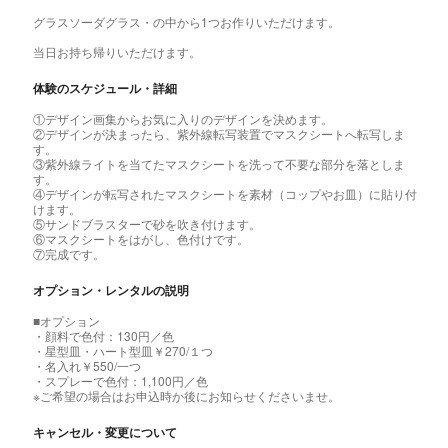
グラスソーダグラス・の中から1つお作りいただけます。
当日お持ち帰りいただけます。
体験のスケジュール・詳細
①デザイン画集からお気に入りのデザインを決めます。
②デザインが決まったら、紫外線転写装置でマスクシートへ転写しま
す。
③紫外線ライトを当てたマスクシートを洗って不要な部分を落としま
す。
④デザインが転写されたマスクシートを素材（コップやお皿）に貼り付
けます。
⑤サンドブラスターで砂を吹き付けます。
⑥マスクシートをはがし、色付けです。
⑦完成です。
オプション・レンタルの説明
■オプション
・顔料で色付：130円／色
・星型皿・ハート型皿￥270/１つ
・名入れ￥550/一つ
・スプレーで色付：1,100円／色
※ご希望の場合はお申込時か後にお知らせくださいませ。
キャンセル・変更について