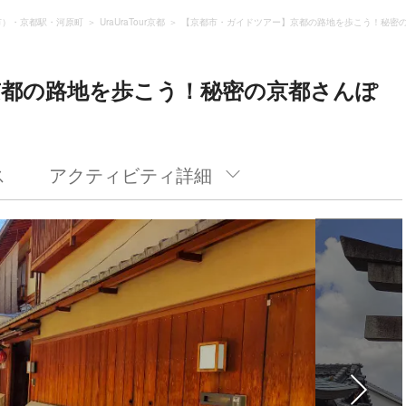
市）・京都駅・河原町
UraUraTour京都
【京都市・ガイドツアー】京都の路地を歩こう！秘密
京都の路地を歩こう！秘密の京都さんぽ
ス
アクティビティ詳細