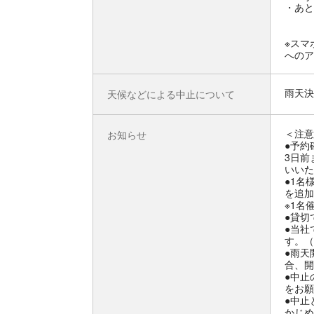
・あと
※スマ
へのア
雨天決
天候などによる中止について
＜注意
お知らせ
●予約
3日前
いいた
●1名
を追加
※1名
●貸切
●当社
す。（
●雨天
合、開
●中止
をお願
●中止
かじめ