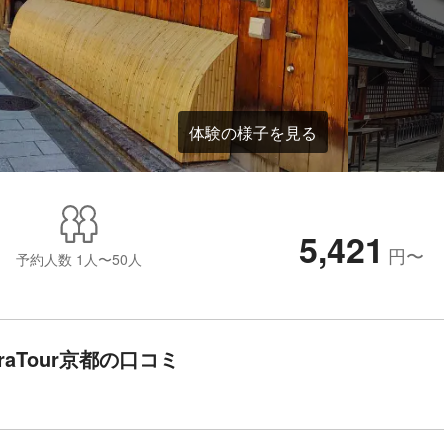
体験の様子を見る
5,421
円
〜
予約人数
1人〜50人
UraTour京都の口コミ