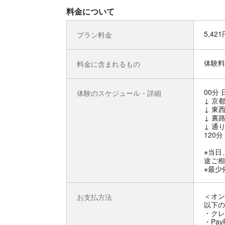
料金について
5,42
プラン料金
体験料
料金に含まれるもの
00分
体験のスケジュール・詳細
↓ 京
↓ 東
↓ 裏
↓ 通
120
※当日
途ご相
※最少
＜オン
お支払方法
以下の
・クレ
・Pay