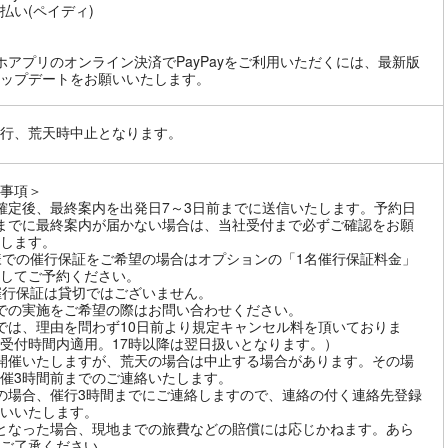
払い(ペイディ)
ホアプリのオンライン決済でPayPayをご利用いただくには、最新版
ップデートをお願いいたします。
行、荒天時中止となります。
事項＞
確定後、最終案内を出発日7～3日前までに送信いたします。予約日
までに最終案内が届かない場合は、当社受付まで必ずご確認をお願
します。
様での催行保証をご希望の場合はオプションの「1名催行保証料金」
してご予約ください。
催行保証は貸切ではございません。
での実施をご希望の際はお問い合わせください。
では、理由を問わず10日前より規定キャンセル料を頂いておりま
受付時間内適用。17時以降は翌日扱いとなります。）
開催いたしますが、荒天の場合は中止する場合があります。その場
催3時間前までのご連絡いたします。
の場合、催行3時間までにご連絡しますので、連絡の付く連絡先登録
いいたします。
となった場合、現地までの旅費などの賠償には応じかねます。あら
ご了承ください。