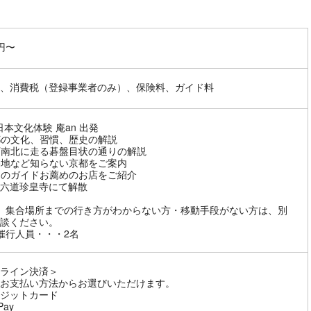
1円〜
、消費税（登録事業者のみ）、保険料、ガイド料
 日本文化体験 庵an 出発
都の文化、習慣、歴史の解説
西南北に走る碁盤目状の通りの解説
路地など知らない京都をご案内
りのガイドお薦めのお店をご紹介
分 六道珍皇寺にて解散
、集合場所までの行き方がわからない方・移動手段がない方は、別
談ください。
催行人員・・・2名
ライン決済＞
お支払い方法からお選びいただけます。
ジットカード
Pay