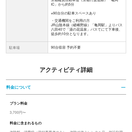
IC」から約5分
※90台分の駐車スペースあり
交通機関をご利用の方
JR山陰本線（嵯峨野線）「亀岡駅」よりバス
八田40で「湯の花温泉」バスてにて下車後、
徒歩約10分となります。
90台収容 予約不要
駐車場
アクティビティ詳細
料金について
プラン料金
3,700円〜
料金に含まれるもの
体験料、消費税（登録事業者のみ）、体験で使うレンタル品、施設利用