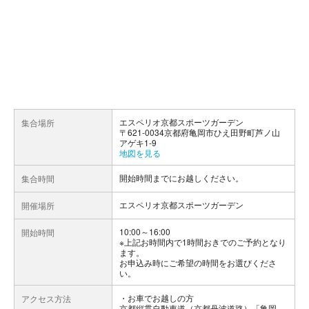
エスペリオ京都スポーツガーデン
集合場所
〒621-0034京都府亀岡市ひえ田野町芦ノ山
アゲキ1-9
地図を見る
開始時間までにお越しください。
集合時間
エスペリオ京都スポーツガーデン
開催場所
10:00～16:00
開始時間
※上記お時間内で1時間おきでのご予約となり
ます。
お申込み時にご希望の時間をお選びくださ
い。
お車でお越しの方
アクセス方法
京都縦貫自動車道（京都丹波道路）「亀岡