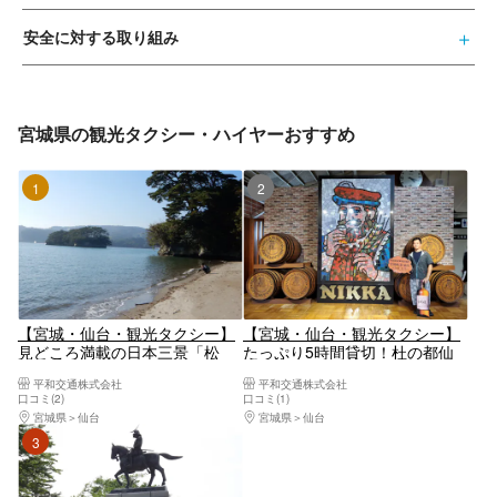
安全に対する取り組み
宮城県の観光タクシー・ハイヤーおすすめ
1位
2位
【宮城・仙台・観光タクシー】
【宮城・仙台・観光タクシー】
見どころ満載の日本三景「松
たっぷり5時間貸切！杜の都仙
島」を巡る！松島観光コース
台を巡る秋保・定義コース
平和交通株式会社
平和交通株式会社
口コミ(2)
口コミ(1)
宮城県
仙台
宮城県
仙台
3位